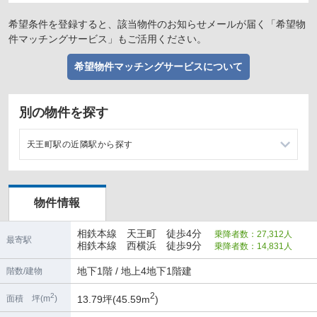
希望条件を登録すると、該当物件のお知らせメールが届く「希望物
件マッチングサービス」もご活用ください。
希望物件マッチングサービスについて
別の物件を探す
天王町駅の近隣駅から探す
星川駅の店舗物件・貸店舗・テナント一覧
物件情報
西横浜駅の店舗物件・貸店舗・テナント一覧
相鉄本線 天王町 徒歩4分
乗降者数：27,312人
和田町駅の店舗物件・貸店舗・テナント一覧
最寄駅
相鉄本線 西横浜 徒歩9分
乗降者数：14,831人
平沼橋駅の店舗物件・貸店舗・テナント一覧
地下1階 / 地上4地下1階建
階数/建物
2
2
13.79坪(45.59m
)
面積 坪(m
)