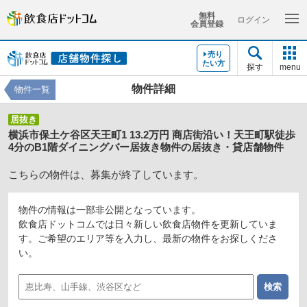
無料
ログイン
会員登録
売り
たい方
探す
menu
物件詳細
物件一覧
居抜き
横浜市保土ケ谷区天王町1 13.2万円 商店街沿い！天王町駅徒歩
4分のB1階ダイニングバー居抜き物件の居抜き・貸店舗物件
こちらの物件は、募集が終了しています。
物件の情報は一部非公開となっています。
飲食店ドットコムでは日々新しい飲食店物件を更新していま
す。ご希望のエリア等を入力し、最新の物件をお探しくださ
い。