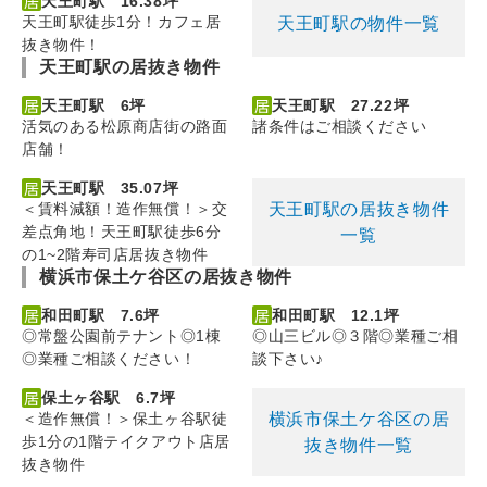
天王町駅 16.38坪
天王町駅徒歩1分！カフェ居
天王町駅の物件一覧
抜き物件！
天王町駅の居抜き物件
天王町駅 6坪
天王町駅 27.22坪
活気のある松原商店街の路面
諸条件はご相談ください
店舗！
天王町駅 35.07坪
天王町駅の居抜き物件
＜賃料減額！造作無償！＞交
差点角地！天王町駅徒歩6分
一覧
の1~2階寿司店居抜き物件
横浜市保土ケ谷区の居抜き物件
和田町駅 7.6坪
和田町駅 12.1坪
◎常盤公園前テナント◎1棟
◎山三ビル◎３階◎業種ご相
◎業種ご相談ください！
談下さい♪
保土ヶ谷駅 6.7坪
横浜市保土ケ谷区の居
＜造作無償！＞保土ヶ谷駅徒
歩1分の1階テイクアウト店居
抜き物件一覧
抜き物件