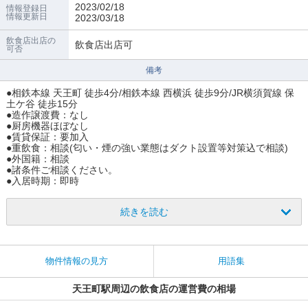
2023/02/18
情報登録日
情報更新日
2023/03/18
飲食店出店の
飲食店出店可
可否
備考
●相鉄本線 天王町 徒歩4分/相鉄本線 西横浜 徒歩9分/JR横須賀線 保
土ケ谷 徒歩15分
●造作譲渡費：なし
●厨房機器ほぼなし
●賃貸保証：要加入
●重飲食：相談(匂い・煙の強い業態はダクト設置等対策込で相談)
●外国籍：相談
●諸条件ご相談ください。
●入居時期：即時
続きを読む
物件情報の見方
用語集
天王町駅周辺の飲食店の運営費の相場