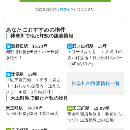
既に会員の方は
ログイン
してください
あなたにおすすめの物件
神奈川で似た坪数の譲渡情報
淵野辺駅 15.23坪
日ノ出町駅 10坪
淵野辺駅徒歩5分！バー居抜
＜リース品なし！＞人通りの
き物件！
多い好立地！日ノ出町のバー
（4F/約10坪）
辻堂駅 16坪
＜駐車場完備！＞テラス席あ
神奈川の譲渡情報一覧
り！おしゃれな店内！辻堂の
ステーキ店（1F/約16坪）
天王町駅で似た坪数の物件
天王町駅 14.24坪
天王町駅 12.09坪
天王町駅徒歩3分 1階路面店
韓国料理店居抜き 駅前から
つづく生活動線上の立地