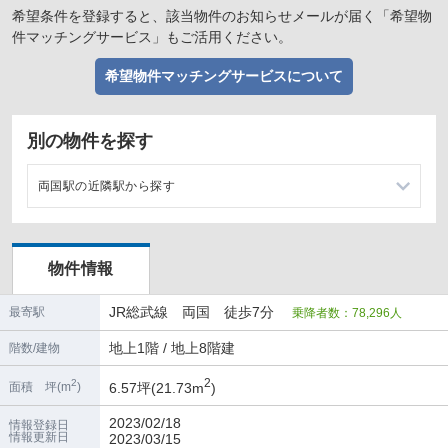
希望条件を登録すると、該当物件のお知らせメールが届く「希望物
件マッチングサービス」もご活用ください。
希望物件マッチングサービスについて
別の物件を探す
両国駅の近隣駅から探す
浅草橋駅の店舗物件・貸店舗・テナント一覧
物件情報
錦糸町駅の店舗物件・貸店舗・テナント一覧
JR総武線 両国 徒歩7分
最寄駅
乗降者数：78,296人
蔵前駅の店舗物件・貸店舗・テナント一覧
地上1階 / 地上8階建
階数/建物
森下駅の店舗物件・貸店舗・テナント一覧
2
2
6.57坪(21.73m
)
面積 坪(m
)
2023/02/18
情報登録日
情報更新日
2023/03/15