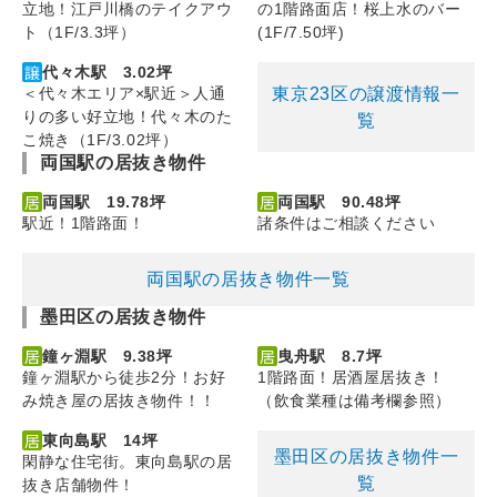
立地！江戸川橋のテイクアウ
の1階路面店！桜上水のバー
ト（1F/3.3坪）
(1F/7.50坪)
代々木駅 3.02坪
東京23区の譲渡情報一
＜代々木エリア×駅近＞人通
りの多い好立地！代々木のた
覧
こ焼き（1F/3.02坪）
両国駅の居抜き物件
両国駅 19.78坪
両国駅 90.48坪
駅近！1階路面！
諸条件はご相談ください
両国駅の居抜き物件一覧
墨田区の居抜き物件
鐘ヶ淵駅 9.38坪
曳舟駅 8.7坪
鐘ヶ淵駅から徒歩2分！お好
1階路面！居酒屋居抜き！
み焼き屋の居抜き物件！！
（飲食業種は備考欄参照）
東向島駅 14坪
墨田区の居抜き物件一
閑静な住宅街。東向島駅の居
覧
抜き店舗物件！