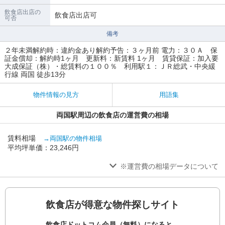
飲食店出店の
飲食店出店可
可否
備考
２年未満解約時：違約⾦あり解約予告：３ヶ⽉前 電⼒：３０Ａ 保
証⾦償却：解約時1ヶ⽉ 更新料：新賃料 1ヶ⽉ 賃貸保証：加⼊要
⼤成保証（株）・総賃料の１００％ 利⽤駅１：ＪＲ総武・中央緩
⾏線 両国 徒歩13分
物件情報の見方
用語集
両国駅周辺の飲食店の運営費の相場
賃料相場
→両国駅の物件相場
平均坪単価：23,246円
※運営費の相場データについて
飲食店が得意な物件探しサイト
飲食店ドットコム会員（無料）になると、