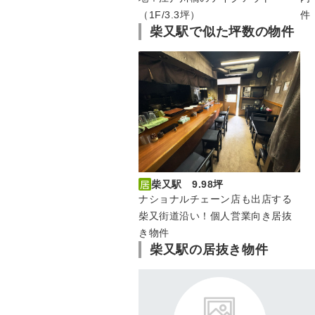
（1F/3.3坪）
件
柴又駅で似た坪数の物件
柴又駅 9.98坪
ナショナルチェーン店も出店する
柴又街道沿い！個人営業向き居抜
き物件
柴又駅の居抜き物件