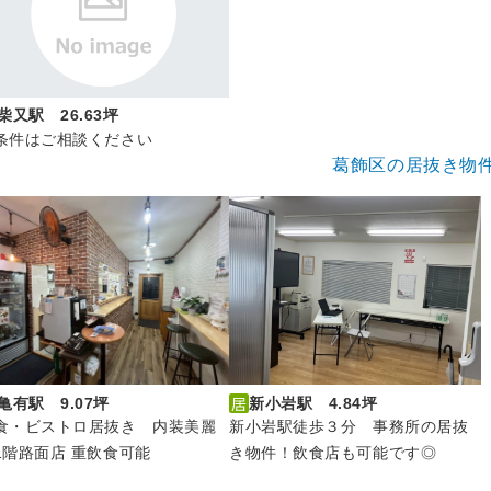
柴又駅 26.63坪
条件はご相談ください
葛飾区の居抜き物
亀有駅 9.07坪
新小岩駅 4.84坪
食・ビストロ居抜き 内装美麗
新小岩駅徒歩３分 事務所の居抜
1階路面店 重飲食可能
き物件！飲食店も可能です◎