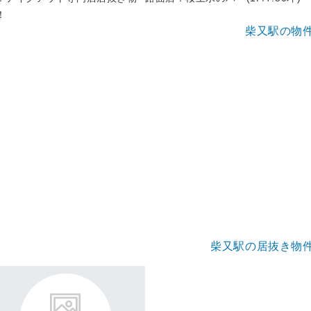
！
柴又駅の物
柴又駅の居抜き物