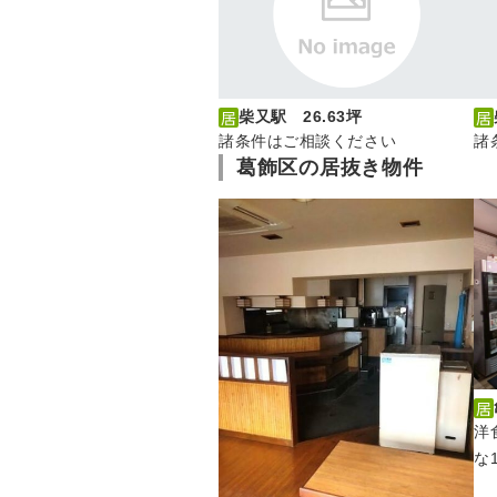
柴又駅 26.63坪
諸条件はご相談ください
諸
葛飾区の居抜き物件
洋
な