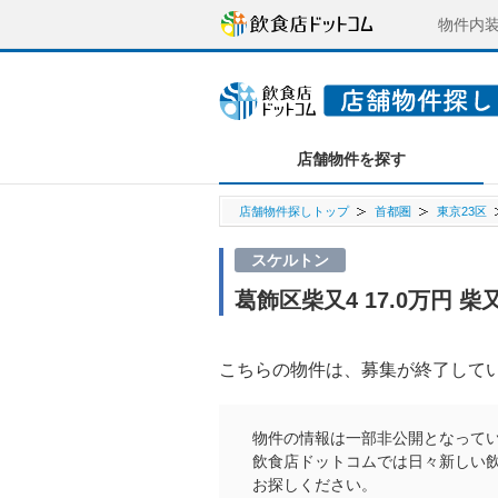
物件内
店舗物件を探す
店舗物件探しトップ
首都圏
東京23区
スケルトン
葛飾区柴又4 17.0万円 
こちらの物件は、募集が終了して
物件の情報は一部非公開となって
飲食店ドットコムでは日々新しい
お探しください。