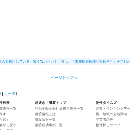
購入を検討している、安く買いたい！」方は、『業務用厨房備品を探そう』をご利
ページトップへ↑
版
|
九州版
】
件検索
居抜き・譲渡トップ
物件タイムズ
舗物件一覧
登録不動産会社居抜き物件一覧
調査・ランキングデ
探す
譲渡情報とは
街・地域の立地動向
ら探す
譲渡情報一覧
開業者の声
数から探す
譲渡成功事例一覧
物件探しのコツ