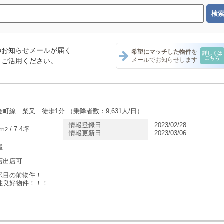
のお知らせメールが届く
希望にマッチした物件
を
詳しくは
こちら
メールでお知らせします
もご活用ください。
金町線 柴又 徒歩1分 （乗降者数：9,631人/日）
情報登録日
2023/02/28
6m
/ 7.4坪
2
情報更新日
2023/03/06
屋
店出店可
駅目の前物件！
性良好物件！！！