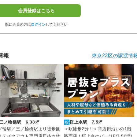
会員登録はこちら
既に会員の方は
ログイン
してください
情報
東京23区の譲渡情
三ノ輪橋駅 6.38坪
桜上水駅 7.5坪
ノ輪駅／三ノ輪橋駅より徒歩圏
＜駅徒歩2分！＞商店街沿いの1階
！テイクアウト専門店居抜き物
路面店！桜上水のバー(1F/7.50坪)