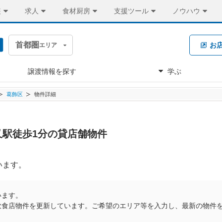
装
求人
食材厨房
支援ツール
ノウハウ
首都圏
お
エリア
譲渡情報を探す
学ぶ
葛飾区
物件詳細
柴又駅徒歩1分の貸店舗物件
います。
います。
飲食店物件を更新しています。ご希望のエリア等を入力し、最新の物件