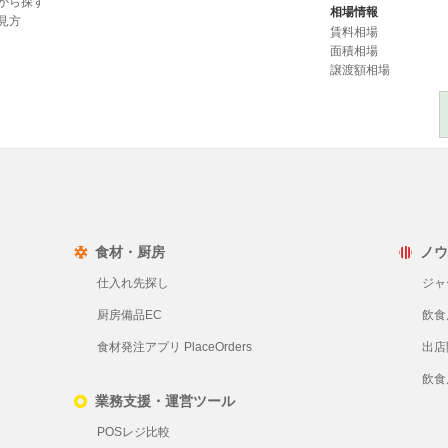
から探す
相場情報
見方
賃料相場
面積相場
譲渡額相場
食材・厨房
ノウ
仕入れ先探し
ジャ
厨房備品EC
飲食
食材発注アプリ PlaceOrders
出店
飲食
業務支援・運営ツール
POSレジ比較