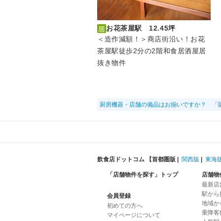
お花茶屋駅 12.45坪
＜造作減額！＞商店街沿い！お花
茶屋駅徒歩2分の2階和食居酒屋居
抜き物件
厨房機器・店舗の備品はお揃いですか？ 「
飲食店ドットコム 【
首都圏版
|
関西版
|
東海
「店舗物件を探す」トップ
店舗物
最新店
駅から
会員登録
地域か
初めての方へ
乗降客
マイページについて