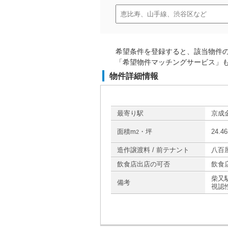
希望条件を登録すると、該当物件
「希望物件マッチングサービス」
物件詳細情報
最寄り駅
京成
面積m
・坪
24.4
2
造作譲渡料 / 前テナント
八百
飲食店出店の可否
飲食
柴又
備考
視認