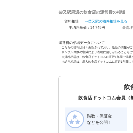
柴又駅周辺の飲食店の運営費の相場
賃料相場
⇒柴又駅の物件相場を見る
平均坪単価：14,749円
最高坪
運営費の相場データについて
こちらの情報は日々更新されており、最新の情報がご
サンプル件数の増減により表現に偏りが出ることもご
※賃料相場は、飲食店ドットコムに直近1年間で掲載
※給与相場は、求人飲食店ドットコムに直近1年間に
飲
飲食店ドットコム会員（
階数・保証金
などを公開！