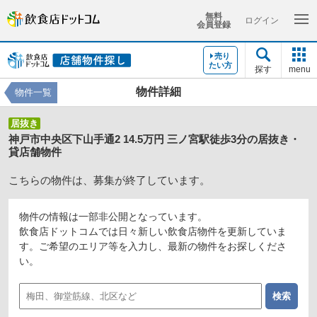
無料
ログイン
会員登録
売り
たい方
探す
menu
物件詳細
物件一覧
居抜き
神戸市中央区下山手通2 14.5万円 三ノ宮駅徒歩3分の居抜き・
貸店舗物件
こちらの物件は、募集が終了しています。
物件の情報は一部非公開となっています。
飲食店ドットコムでは日々新しい飲食店物件を更新していま
す。ご希望のエリア等を入力し、最新の物件をお探しくださ
い。