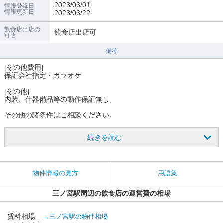
2023/03/01
情報登録日
情報更新日
2023/03/22
飲食店出店の
飲食店出店可
可否
備考
[その他費用]
保証会社指定・カラオケ
[その他]
内装、什器備品等の動作保証無し。
その他の諸条件はご相談ください。
続きを読む
物件情報の見方
用語集
三ノ宮駅周辺の飲食店の運営費の相場
賃料相場
→三ノ宮駅の物件相場