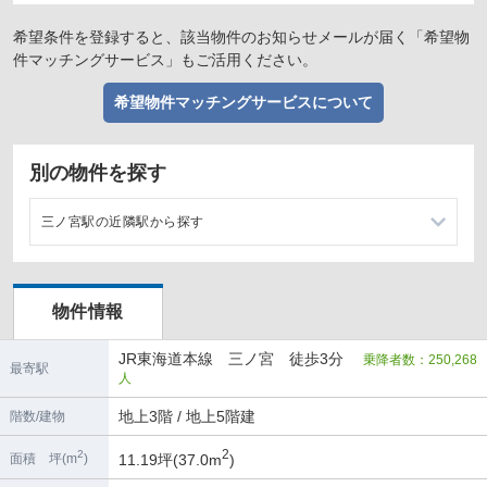
希望条件を登録すると、該当物件のお知らせメールが届く「希望物
件マッチングサービス」もご活用ください。
希望物件マッチングサービスについて
別の物件を探す
三ノ宮駅の近隣駅から探す
元町駅の店舗物件・貸店舗・テナント一覧
物件情報
灘駅の店舗物件・貸店舗・テナント一覧
JR東海道本線 三ノ宮 徒歩3分
乗降者数：250,268
神戸駅の店舗物件・貸店舗・テナント一覧
最寄駅
人
摩耶駅の店舗物件・貸店舗・テナント一覧
地上3階 / 地上5階建
階数/建物
2
2
11.19坪(37.0m
)
面積 坪(m
)