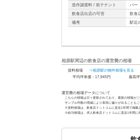
造作譲渡料 / 前テナント
バー
飲食店出店の可否
飲食
備考
駅近
相原駅周辺の飲食店の運営費の相場
賃料相場
⇒相原駅の物件相場を見る
平均坪単価：17,945円
最高坪
運営費の相場データについて
こちらの情報は日々更新されており、最新の情報がご
サンプル件数の増減により表現に偏りが出ることもご
※賃料相場は、飲食店ドットコムに直近1年間で掲載
※給与相場は、求人飲食店ドットコムに直近1年間に
飲