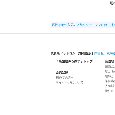
居
居抜き物件入居の店舗クリーニングには、姉
飲食店ドットコム 【
首都圏版
|
関西版
|
東海
「店舗物件を探す」トップ
店舗物
最新店
駅から
会員登録
地域か
初めての方へ
乗降客
マイページについて
人気駅
物件の