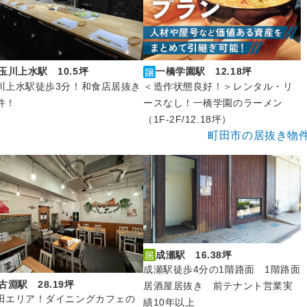
玉川上水駅 10.5坪
一橋学園駅 12.18坪
川上水駅徒歩3分！和食店居抜き
＜造作状態良好！＞レンタル・リ
件！
ースなし！一橋学園のラーメン
（1F-2F/12.18坪）
町田市の居抜き物
成瀬駅 16.38坪
成瀬駅徒歩4分の1階路面 1階路面
古淵駅 28.19坪
居酒屋居抜き 前テナント営業実
田エリア！ダイニングカフェの
績10年以上