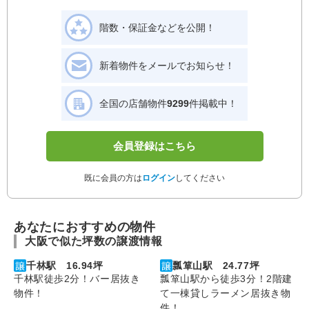
階数・保証金などを公開！
新着物件をメールでお知らせ！
全国の店舗物件
9299
件掲載中！
会員登録はこちら
既に会員の方は
ログイン
してください
あなたにおすすめの物件
大阪で似た坪数の譲渡情報
千林駅 16.94坪
瓢箪山駅 24.77坪
千林駅徒歩2分！バー居抜き
瓢箪山駅から徒歩3分！2階建
物件！
て一棟貸しラーメン居抜き物
件！