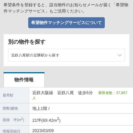
希望条件を登録すると、該当物件のお知らせメールが届く「希望物
件マッチングサービス」もご活用ください。
希望物件マッチングサービスについて
別の物件を探す
近鉄八尾駅の近隣駅から探す
河内山本駅の店舗物件・貸店舗・テナント一覧
物件情報
久宝寺口駅の店舗物件・貸店舗・テナント一覧
近鉄大阪線 近鉄八尾 徒歩5分
乗降者数：37,867
高安駅の店舗物件・貸店舗・テナント一覧
最寄駅
人
地上1階 /
階数/建物
2
2
21坪(69.42m
)
面積 坪(m
)
2023/03/09
情報登録日