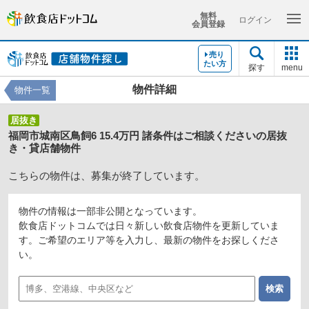
無料
ログイン
会員登録
売り
たい方
探す
menu
物件詳細
物件一覧
居抜き
福岡市城南区鳥飼6 15.4万円 諸条件はご相談くださいの居抜
き・貸店舗物件
こちらの物件は、募集が終了しています。
物件の情報は一部非公開となっています。
飲食店ドットコムでは日々新しい飲食店物件を更新していま
す。ご希望のエリア等を入力し、最新の物件をお探しくださ
い。