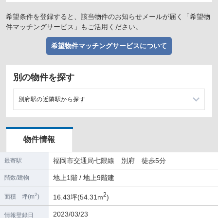
希望条件を登録すると、該当物件のお知らせメールが届く「希望物
件マッチングサービス」もご活用ください。
希望物件マッチングサービスについて
別の物件を探す
別府駅の近隣駅から探す
六本松駅の店舗物件・貸店舗・テナント一覧
物件情報
茶山駅の店舗物件・貸店舗・テナント一覧
福岡市交通局七隈線 別府 徒歩5分
最寄駅
桜坂駅の店舗物件・貸店舗・テナント一覧
地上1階 / 地上9階建
階数/建物
金山駅の店舗物件・貸店舗・テナント一覧
2
2
16.43坪(54.31m
)
面積 坪(m
)
2023/03/23
情報登録日