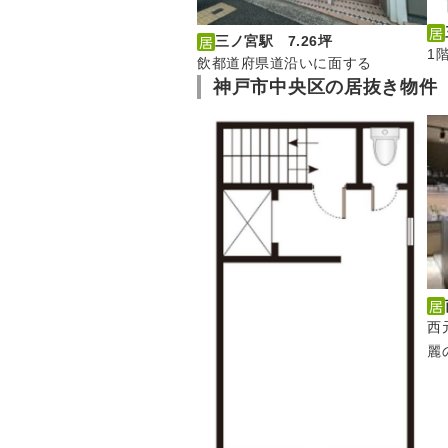
三ノ宮駅 7.26坪
1
飲都道府県道沿いに面する
神戸市中央区の居抜き物件
西
麗