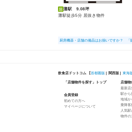
灘駅 9.08坪
灘駅徒歩5分 居抜き物件
厨房機器・店舗の備品はお揃いですか？ 「
飲食店ドットコム 【
首都圏版
|
関西版
|
東海
「店舗物件を探す」トップ
店舗物
最新店
駅から
会員登録
地域か
初めての方へ
乗降客
マイページについて
人気駅
物件の