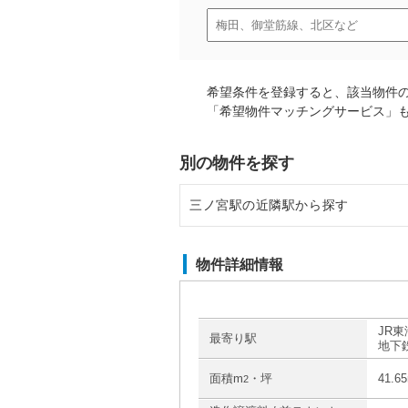
希望条件を登録すると、該当物件
「希望物件マッチングサービス」
別の物件を探す
三ノ宮駅の近隣駅から探す
元町駅の店舗物件・貸店舗・テナ
物件詳細情報
灘駅の店舗物件・貸店舗・テナン
神戸駅の店舗物件・貸店舗・テナ
JR東
最寄り駅
地下
摩耶駅の店舗物件・貸店舗・テナ
面積m
・坪
41.6
2