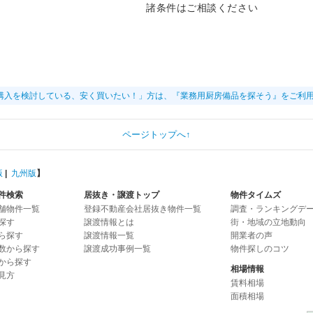
諸条件はご相談ください
購入を検討している、安く買いたい！」方は、『業務用厨房備品を探そう』をご利
ページトップへ↑
版
|
九州版
】
件検索
居抜き・譲渡トップ
物件タイムズ
舗物件一覧
登録不動産会社居抜き物件一覧
調査・ランキングデ
探す
譲渡情報とは
街・地域の立地動向
ら探す
譲渡情報一覧
開業者の声
数から探す
譲渡成功事例一覧
物件探しのコツ
から探す
相場情報
見方
賃料相場
面積相場