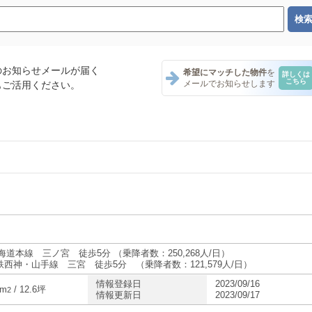
のお知らせメールが届く
希望にマッチした物件
を
詳しくは
こちら
メールでお知らせします
もご活用ください。
ント一覧
ト一覧
ント一覧
海道本線 三ノ宮 徒歩5分 （乗降者数：250,268人/日）
鉄西神・山手線 三宮 徒歩5分 （乗降者数：121,579人/日）
情報登録日
2023/09/16
ント一覧
5m
/ 12.6坪
2
情報更新日
2023/09/17