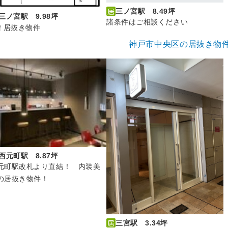
三ノ宮駅 8.49坪
三ノ宮駅 9.98坪
諸条件はご相談ください
階 居抜き物件
神戸市中央区の居抜き物
西元町駅 8.87坪
元町駅改札より直結！ 内装美
の居抜き物件！
三宮駅 3.34坪