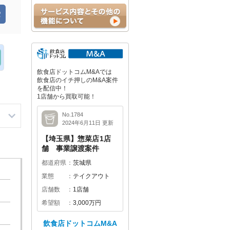
飲食店ドットコムM&Aでは
飲食店のイチ押しのM&A案件
を配信中！
1店舗から買取可能！
No.1784
2024年6月11日 更新
【埼玉県】惣菜店1店
舗 事業譲渡案件
都道府県
茨城県
業態
テイクアウト
店舗数
1店舗
希望額
3,000万円
飲食店ドットコムM&A