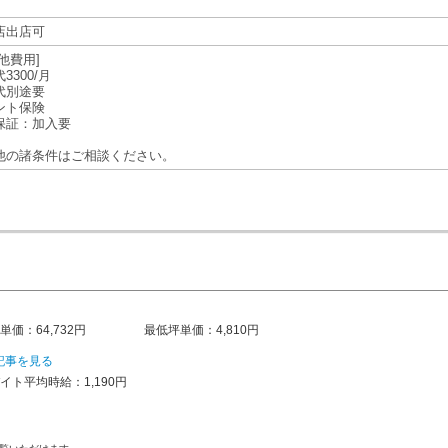
店出店可
他費用]
3300/月
代別途要
ント保険
保証：加入要
他の諸条件はご相談ください。
単価：64,732円
最低坪単価：4,810円
記事を見る
イト平均時給：1,190円