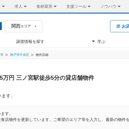
装
求人
食材厨房
支援ツール
ノウハウ
関西
お
エリア
譲渡情報を探す
学ぶ
戸市
神戸市中央区
物件詳細
.45万円 三ノ宮駅徒歩5分の貸店舗物件
います。
います。
飲食店物件を更新しています。ご希望のエリア等を入力し、最新の物件