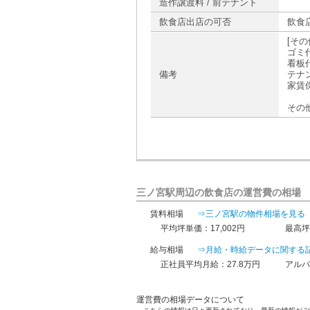
造作譲渡料 / 前テナント
飲食店出店の可否
飲食
[その
ゴミ代
看板
備考
テナ
家賃
その
三ノ宮駅周辺の飲食店の運営費の相場
賃料相場
⇒三ノ宮駅の物件相場を見る
平均坪単価：17,002円
最高坪
給与相場
⇒月給・時給データに関する
正社員平均月給：27.8万円
アルバ
運営費の相場データについて