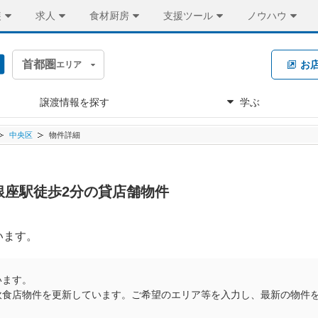
装
求人
食材厨房
支援ツール
ノウハウ
首都圏
お
エリア
譲渡情報を探す
学ぶ
中央区
物件詳細
円 銀座駅徒歩2分の貸店舗物件
います。
います。
飲食店物件を更新しています。ご希望のエリア等を入力し、最新の物件