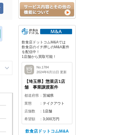
飲食店ドットコムM&Aでは
飲食店のイチ押しのM&A案件
を配信中！
1店舗から買取可能！
No.1784
2024年6月11日 更新
【埼玉県】惣菜店1店
舗 事業譲渡案件
都道府県
茨城県
業態
テイクアウト
店舗数
1店舗
希望額
3,000万円
飲食店ドットコムM&A