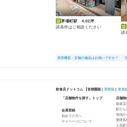
茅場町駅 4.02坪
諸条件はご相談ください
諸
厨房機器・店舗の備品はお揃いですか？ 「
飲食店ドットコム 【
首都圏版
|
関西版
|
東海
「店舗物件を探す」トップ
店舗物
最新店
駅から
会員登録
地域か
初めての方へ
乗降客
マイページについて
人気駅