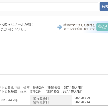
のお知らせメールが届く
希望にマッチした物件
を
詳しくは
こちら
メールでお知らせします
もご活用ください。
ナント一覧
ナント一覧
ナント一覧
メトロ日比谷線 銀座 徒歩2分 （乗降者数：257,440人/日）
メトロ銀座線 銀座 徒歩2分 （乗降者数：257,440人/日）
情報登録日
2023/03/29
ント一覧
43m
/ 44.9坪
2
情報更新日
2023/06/14