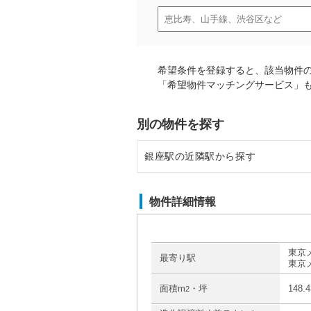
希望条件を登録すると、該当物件
「希望物件マッチングサービス」
別の物件を探す
銀座駅の近隣駅から探す
日比谷駅の店舗物件・貸店舗・テ
物件詳細情報
東銀座駅の店舗物件・貸店舗・テ
霞ヶ関駅の店舗物件・貸店舗・テ
東京
最寄り駅
東京
東京駅の店舗物件・貸店舗・テナ
面積m
・坪
148.
2