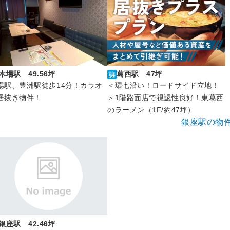
木場駅 49.56坪
葛西駅 47坪
場駅、豊洲駅徒歩14分！カラオ
＜環七沿い！ロードサイド立地！
居抜き物件！
＞1階路面店で視認性良好！東葛西
のラーメン（1F/約47坪）
銀座駅の物
銀座駅 42.46坪