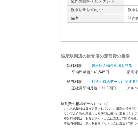
造作譲渡料 / 前テナント
飲食店出店の可否
飲食
備考
諸条
銀座駅周辺の飲食店の運営費の相場
賃料相場
⇒銀座駅の物件相場を見る
平均坪単価：41,545円
最高坪
給与相場
⇒月給・時給データに関する
正社員平均月給：31.2万円
アルバ
運営費の相場データについて
こちらの情報は日々更新されており、最新の情報がご
サンプル件数の増減により表現に偏りが出ることもご
※賃料相場は、飲食店ドットコムに直近1年間で掲載
※給与相場は、求人飲食店ドットコムに直近1年間に