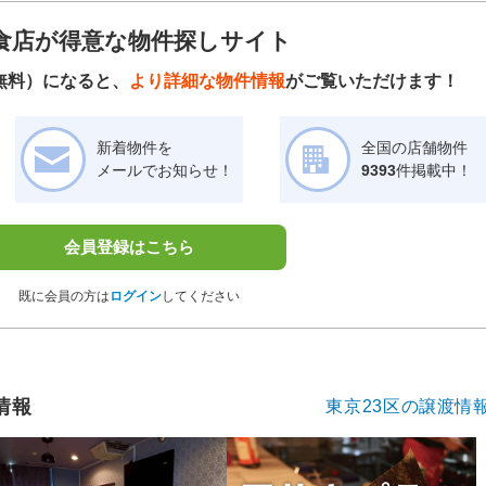
食店が得意な物件探しサイト
無料）になると、
より詳細な物件情報
がご覧いただけます！
新着物件を
全国の店舗物件
メールでお知らせ！
9393
件掲載中！
会員登録はこちら
既に会員の方は
ログイン
してください
情報
東京23区の譲渡情