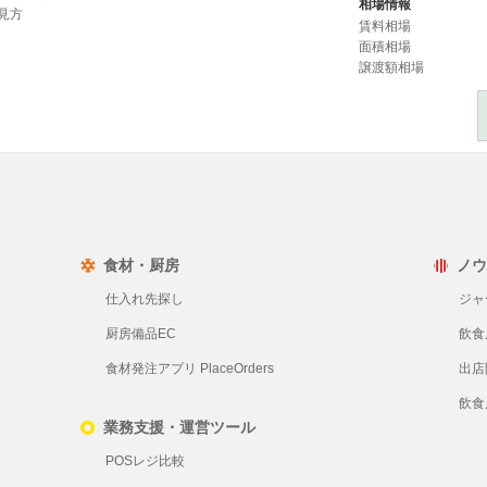
相場情報
見方
賃料相場
面積相場
譲渡額相場
食材・厨房
ノウ
仕入れ先探し
ジャ
厨房備品EC
飲食
食材発注アプリ PlaceOrders
出店
飲食
業務支援・運営ツール
POSレジ比較