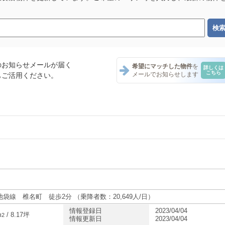
のお知らせメールが届く
希望にマッチした物件
を
詳しくは
こちら
メールでお知らせします
もご活用ください。
ナント一覧
ント一覧
ナント一覧
袋線 椎名町 徒歩2分 （乗降者数：20,649人/日）
情報登録日
2023/04/04
m
/ 8.17坪
2
情報更新日
2023/04/04