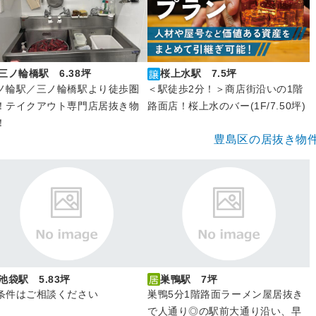
三ノ輪橋駅 6.38坪
桜上水駅 7.5坪
ノ輪駅／三ノ輪橋駅より徒歩圏
＜駅徒歩2分！＞商店街沿いの1階
！テイクアウト専門店居抜き物
路面店！桜上水のバー(1F/7.50坪)
！
豊島区の居抜き物
池袋駅 5.83坪
巣鴨駅 7坪
条件はご相談ください
巣鴨5分1階路面ラーメン屋居抜き
で人通り◎の駅前大通り沿い、早