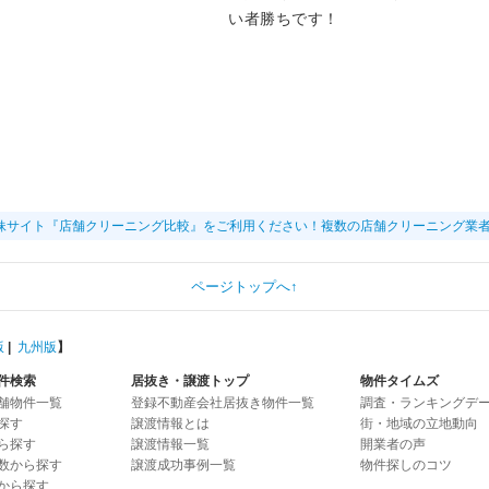
い者勝ちです！
妹サイト『店舗クリーニング比較』をご利用ください！複数の店舗クリーニング業
ページトップへ↑
版
|
九州版
】
件検索
居抜き・譲渡トップ
物件タイムズ
舗物件一覧
登録不動産会社居抜き物件一覧
調査・ランキングデ
探す
譲渡情報とは
街・地域の立地動向
ら探す
譲渡情報一覧
開業者の声
数から探す
譲渡成功事例一覧
物件探しのコツ
から探す