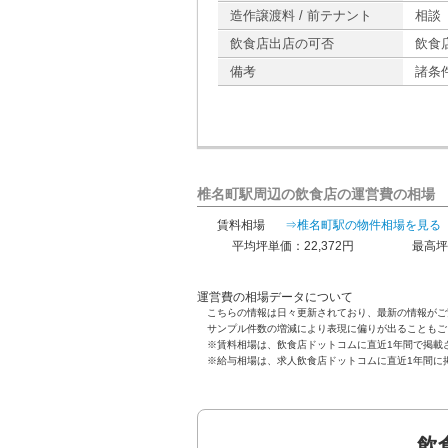
造作譲渡料 / 前テナント
相談
飲食店出店の可否
飲食
備考
諸条
椎名町駅周辺の飲食店の運営費の相場
賃料相場
⇒椎名町駅の物件相場を見る
平均坪単価：22,372円
最高坪
運営費の相場データについて
こちらの情報は日々更新されており、最新の情報がご
サンプル件数の増減により表現に偏りが出ることもご
※賃料相場は、飲食店ドットコムに直近1年間で掲載
※給与相場は、求人飲食店ドットコムに直近1年間に
飲