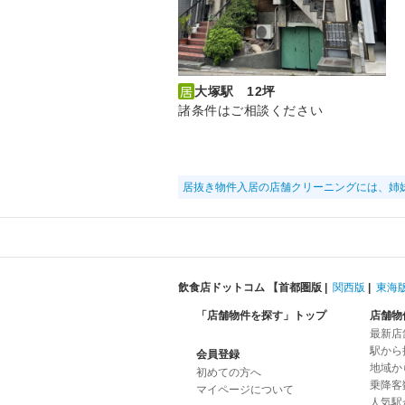
大塚駅 12坪
諸条件はご相談ください
居抜き物件入居の店舗クリーニングには、姉
飲食店ドットコム 【
首都圏版
|
関西版
|
東海
「店舗物件を探す」トップ
店舗物
最新店
駅から
会員登録
地域か
初めての方へ
乗降客
マイページについて
人気駅