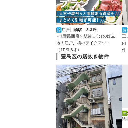
江戸川橋駅 3.3坪
＜1階路面店＞駅徒歩3分の好立
三
地！江戸川橋のテイクアウト
内
（1F/3.3坪）
件
豊島区の居抜き物件
諸