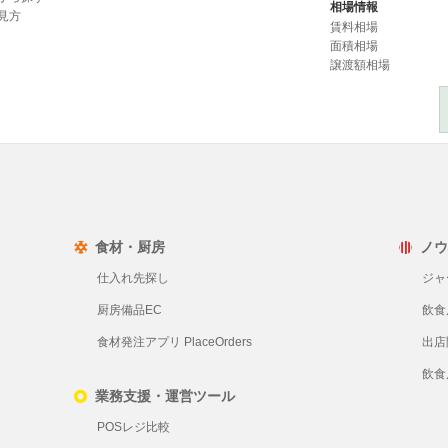
相場情報
見方
賃料相場
面積相場
譲渡額相場
食材・厨房
ノウ
仕入れ先探し
ジャ
厨房備品EC
飲食
食材発注アプリ PlaceOrders
出店
飲食
業務支援・運営ツール
POSレジ比較