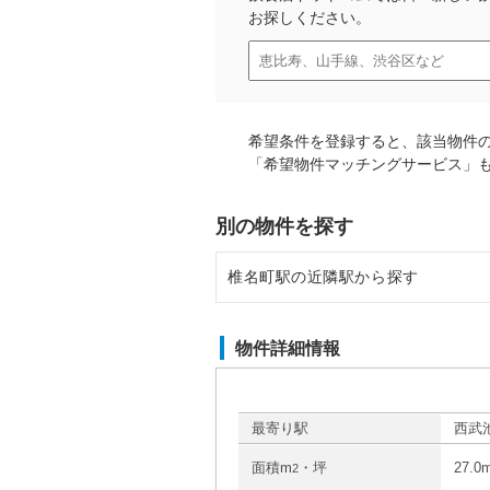
お探しください。
希望条件を登録すると、該当物件
「希望物件マッチングサービス」
別の物件を探す
椎名町駅の近隣駅から探す
東長崎駅の店舗物件・貸店舗・テ
物件詳細情報
池袋駅の店舗物件・貸店舗・テナ
江古田駅の店舗物件・貸店舗・テ
最寄り駅
西武池
面積m
・坪
27.0
2