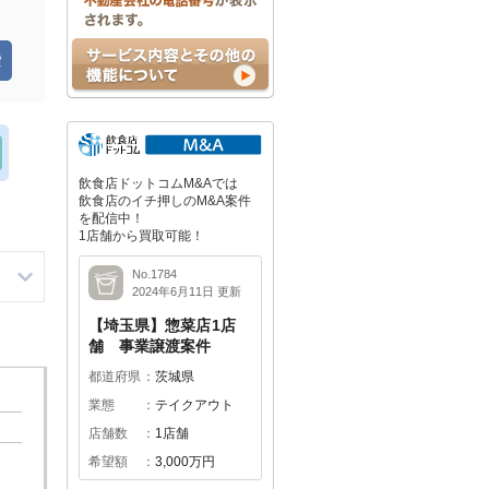
飲食店ドットコムM&Aでは
飲食店のイチ押しのM&A案件
を配信中！
1店舗から買取可能！
No.1784
2024年6月11日 更新
【埼玉県】惣菜店1店
舗 事業譲渡案件
都道府県
茨城県
業態
テイクアウト
店舗数
1店舗
希望額
3,000万円