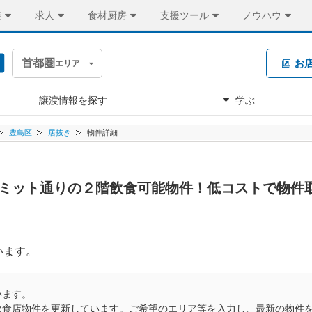
装
求人
食材厨房
支援ツール
ノウハウ
首都圏
お
エリア
譲渡情報を探す
学ぶ
豊島区
居抜き
物件詳細
 ■サミット通りの２階飲食可能物件！低コストで物
います。
います。
飲食店物件を更新しています。ご希望のエリア等を入力し、最新の物件