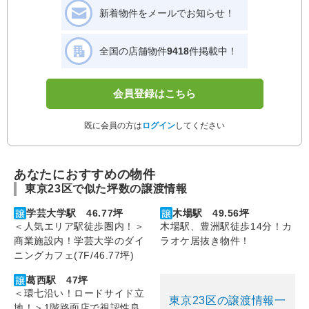
新着物件をメールでお知らせ！
全国の店舗物件
9418
件掲載中！
会員登録はこちら
既に会員の方は
ログイン
してください
あなたにおすすめの物件
東京23区で似た坪数の譲渡情報
学芸大学駅 46.77坪
木場駅 49.56坪
＜人気エリア駅徒歩圏内！＞
木場駅、豊洲駅徒歩14分！カ
商業施設内！学芸大学のダイ
ラオケ居抜き物件！
ニングカフェ(7F/46.77坪)
葛西駅 47坪
＜環七沿い！ロードサイド立
東京23区の譲渡情報一
地！＞1階路面店で視認性良