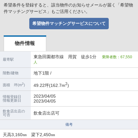
希望条件を登録すると、該当物件のお知らせメールが届く「希望物
件マッチングサービス」もご活用ください。
希望物件マッチングサービスについて
物件情報
東急田園都市線 用賀 徒歩1分
乗降者数：67,550
最寄駅
人
地下1階 /
階数/建物
2
2
49.22坪(162.7m
)
面積 坪(m
)
2023/04/05
情報登録日
情報更新日
2023/04/05
飲食店出店の
飲食店出店可
可否
備考
天高3,160㎜ 梁下2,450㎜