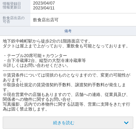
2023/04/07
情報登録日
情報更新日
2023/04/11
飲食店出店の
飲食店出店可
可否
備考
地下鉄中崎町駅から徒歩2分の1階路面店です。
ダクトは屋上まで上がっており、重飲食も可能となっております。
・テーブル20席可能＋カウンター
・台下冷蔵庫2台、縦型の大型冷凍冷蔵庫等
※詳しくはお問い合わせください。
--------------------------------------------------------------------------------
※賃貸条件については現状のものとなりますので、変更の可能性が
あります。
※取扱会社規定の賃貸借契約手数料、譲渡契約手数料が発生しま
す。
※現在営業中の店舗もありますので、店舗への連絡、従業員及び、
関係者への物件に関するお問い合せ、
写真撮影、店内での本物件に関する話題等、営業に支障をきたす行
為は固く禁止致します。
続きを読む