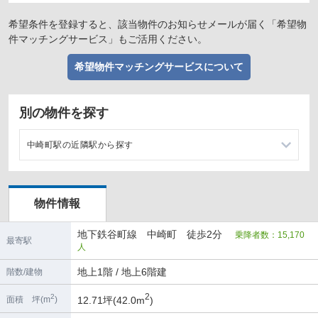
希望条件を登録すると、該当物件のお知らせメールが届く「希望物
件マッチングサービス」もご活用ください。
希望物件マッチングサービスについて
別の物件を探す
中崎町駅の近隣駅から探す
東梅田駅の店舗物件・貸店舗・テナント一覧
物件情報
天神橋筋六丁目駅の店舗物件・貸店舗・テナント一覧
地下鉄谷町線 中崎町 徒歩2分
乗降者数：15,170
南森町駅の店舗物件・貸店舗・テナント一覧
最寄駅
人
都島駅の店舗物件・貸店舗・テナント一覧
地上1階 / 地上6階建
階数/建物
2
2
12.71坪(42.0m
)
面積 坪(m
)