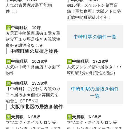
人気の古民家改装可能物
約15坪、スケルトン路面店
件！！
舗！重飲食可！大阪メトロ谷
町線中崎町駅徒歩4分！
中崎町駅 10坪
★天五中崎通商店街１階★重
中崎町駅の物件一覧
飲食可１０坪居抜き★視認性
良好★譲渡金なし★
中崎町駅の居抜き物件
中崎町駅 10.36坪
中崎町駅 17.28坪
人気の中崎！路面店！水面下
人気フレンチ店の居抜き！中
物件
崎町駅1分の利便性が魅力
中崎町駅 13.58坪
中崎町駅の居抜き物件
【中崎町】こだわり内装のカ
フェ居抜き★個性×雰囲気を
一覧
融合してOPEN可
大阪市北区の居抜き物件
天満駅 6.65坪
天満駅 6.65坪
マツエク・ネイルサロン等
マツエク・ネイルサロン等
可！ レンタルスペース・エス
可！ レンタルスペース・エス