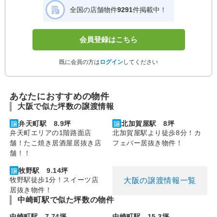
全国の店舗物件
9291
件掲載中！
会員登録はこちら
既に会員の方は
ログイン
してください
あなたにおすすめの物件
大阪で似た坪数の譲渡情報
弁天町駅 8.9坪
北加賀屋駅 8坪
弁天町エリアの1階路面店
北加賀屋駅より徒歩8分！カ
舗！たこ焼き居酒屋居抜き店
フェバー居抜き物件！
舗！！
牧野駅 9.14坪
牧野駅徒歩1分！スイーツ店
大阪の譲渡情報一覧
居抜き物件！
中崎町駅で似た坪数の物件
中崎町駅 7.74坪
中崎町駅 15.3坪