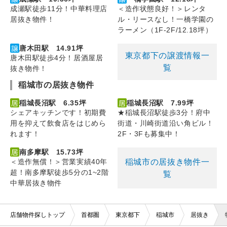
成瀬駅徒歩11分！中華料理店
＜造作状態良好！＞レンタ
居抜き物件！
ル・リースなし！一橋学園の
ラーメン（1F-2F/12.18坪）
唐木田駅 14.91坪
東京都下の譲渡情報一
唐木田駅徒歩4分！居酒屋居
覧
抜き物件！
稲城市の居抜き物件
稲城長沼駅 6.35坪
稲城長沼駅 7.99坪
シェアキッチンです！初期費
★稲城長沼駅徒歩3分！府中
用を抑えて飲食店をはじめら
街道・川崎街道沿い角ビル！
れます！
2F・3Fも募集中！
南多摩駅 15.73坪
稲城市の居抜き物件一
＜造作無償！＞営業実績40年
超！南多摩駅徒歩5分の1~2階
覧
中華居抜き物件
店舗物件探しトップ
首都圏
東京都下
稲城市
居抜き