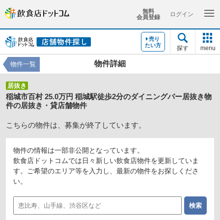
無料
ログイン
会員登録
売り
たい方
探す
menu
物件詳細
物件一覧
居抜き
稲城市百村 25.0万円 稲城駅徒歩2分のダイニングバー居抜き物
件の居抜き・貸店舗物件
こちらの物件は、募集が終了しています。
物件の情報は一部非公開となっています。
飲食店ドットコムでは日々新しい飲食店物件を更新していま
す。ご希望のエリア等を入力し、最新の物件をお探しくださ
い。