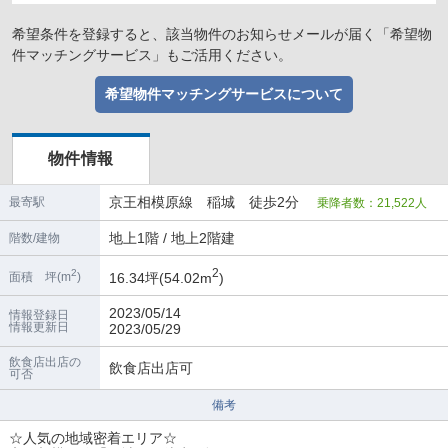
希望条件を登録すると、該当物件のお知らせメールが届く「希望物
件マッチングサービス」もご活用ください。
希望物件マッチングサービスについて
物件情報
京王相模原線 稲城 徒歩2分
最寄駅
乗降者数：21,522人
地上1階 / 地上2階建
階数/建物
2
2
16.34坪(54.02m
)
面積 坪(m
)
2023/05/14
情報登録日
情報更新日
2023/05/29
飲食店出店の
飲食店出店可
可否
備考
☆人気の地域密着エリア☆