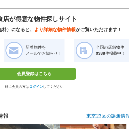
食店が得意な物件探しサイト
無料）になると、
より詳細な物件情報
がご覧いただけます！
新着物件を
全国の店舗物件
メールでお知らせ！
9388
件掲載中！
会員登録はこちら
既に会員の方は
ログイン
してください
情報
東京23区の譲渡情