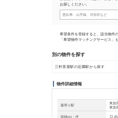
お探しください。
希望条件を登録すると、該当物件
「希望物件マッチングサービス」
別の物件を探す
三軒茶屋駅の近隣駅から探す
駒沢大学駅の店舗物件・貸店舗・
物件詳細情報
池尻大橋駅の店舗物件・貸店舗・
西太子堂駅の店舗物件・貸店舗・
東急
最寄り駅
東急
桜新町駅の店舗物件・貸店舗・テ
面積m
・坪
72.4
2