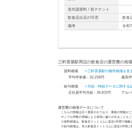
造作譲渡料 / 前テナント
飲食店出店の可否
飲食
備考
令和
三軒茶屋駅周辺の飲食店の運営費の相
賃料相場
⇒三軒茶屋駅の物件相場を見
平均坪単価：32,256円
最高坪
給与相場
⇒月給・時給データに関する
正社員平均月給：30.8万円
アルバ
運営費の相場データについて
こちらの情報は日々更新されており、最新の情報がご
サンプル件数の増減により表現に偏りが出ることもご
※賃料相場は、飲食店ドットコムに直近1年間で掲載
※給与相場は、求人飲食店ドットコムに直近1年間に