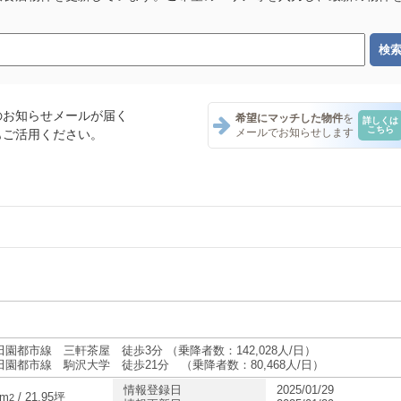
のお知らせメールが届く
希望にマッチした物件
を
詳しくは
こちら
メールでお知らせします
もご活用ください。
テナント一覧
テナント一覧
テナント一覧
田園都市線 三軒茶屋 徒歩3分 （乗降者数：142,028人/日）
田園都市線 駒沢大学 徒歩21分 （乗降者数：80,468人/日）
情報登録日
2025/01/29
ナント一覧
5m
/ 21.95坪
2