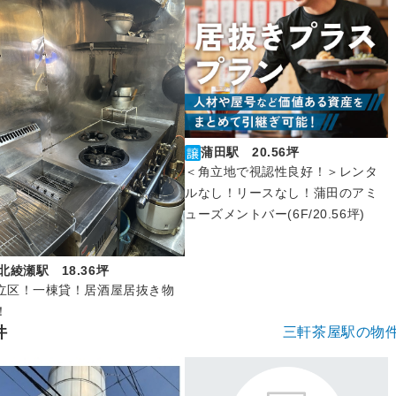
蒲田駅 20.56坪
＜角立地で視認性良好！＞レンタ
ルなし！リースなし！蒲田のアミ
ューズメントバー(6F/20.56坪)
北綾瀬駅 18.36坪
立区！一棟貸！居酒屋居抜き物
！
件
三軒茶屋駅の物