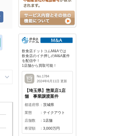
飲食店ドットコムM&Aでは
飲食店のイチ押しのM&A案件
を配信中！
1店舗から買取可能！
No.1784
2024年6月11日 更新
【埼玉県】惣菜店1店
舗 事業譲渡案件
都道府県
茨城県
業態
テイクアウト
店舗数
1店舗
希望額
3,000万円