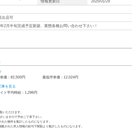
情報更新日
2025/01/29
店出店可
7年2月中旬完成予定新築、業態各種お問い合わせ下さい！
場
る
単価：82,500円
最低坪単価：12,024円
記事を見る
イト平均時給：1,296円
覧いただけます。
ざいますので予めご了承下さい。
された物件を集計したものになります。
掲載された求人情報の給与下限額より集計したものになります。