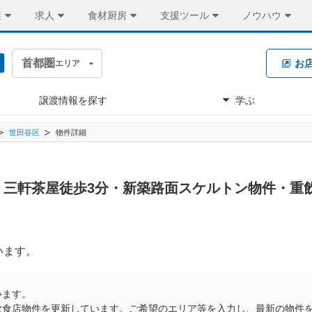
装
求人
食材厨房
支援ツール
ノウハウ
首都圏
お
エリア
譲渡情報を探す
学ぶ
世田谷区
物件詳細
万円 三軒茶屋徒歩3分・新築路面スケルトン物件・重
います。
います。
飲食店物件を更新しています。ご希望のエリア等を入力し、最新の物件