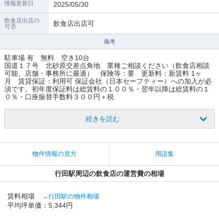
情報更新日
2025/05/30
飲食店出店の
飲食店出店可
可否
備考
駐車場 有 無料 空き10台
国道１７号 北砂原交差点角地 業種ご相談ください（飲食店相談
可能、店舗・事務所に最適） 保険等：要 更新料：新賃料 1ヶ
月 賃貸保証：利用可 保証会社（日本セーフティー）への加入が必
須です。初年度保証料は総賃料の１００％・翌年以降は総賃料の１
０％・口座振替手数料３００円＋税
続きを読む
物件情報の見方
用語集
行田駅周辺の飲食店の運営費の相場
賃料相場
→行田駅の物件相場
平均坪単価：5,344円