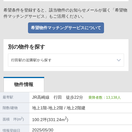
希望条件を登録すると、該当物件のお知らせメールが届く「希望物
件マッチングサービス」もご活用ください。
希望物件マッチングサービスについて
別の物件を探す
行田駅の近隣駅から探す
熊谷駅の店舗物件・貸店舗・テナント一覧
物件情報
吹上駅の店舗物件・貸店舗・テナント一覧
JR高崎線 行田 徒歩22分
最寄駅
乗降者数：13,138人
籠原駅の店舗物件・貸店舗・テナント一覧
地上1階-地上2階 / 地上2階建
階数/建物
2
2
100.2坪(331.24m
)
面積 坪(m
)
2025/05/30
情報登録日