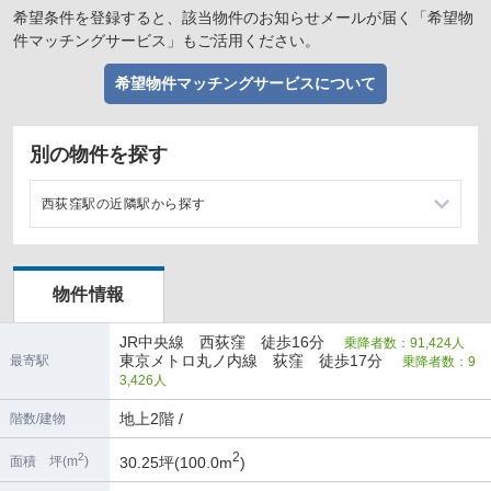
希望条件を登録すると、該当物件のお知らせメールが届く「希望物
件マッチングサービス」もご活用ください。
希望物件マッチングサービスについて
別の物件を探す
西荻窪駅の近隣駅から探す
荻窪駅の店舗物件・貸店舗・テナント一覧
物件情報
JR中央線 西荻窪 徒歩16分
乗降者数：91,424人
東京メトロ丸ノ内線 荻窪 徒歩17分
最寄駅
乗降者数：9
3,426人
地上2階 /
階数/建物
2
2
30.25坪(100.0m
)
面積 坪(m
)