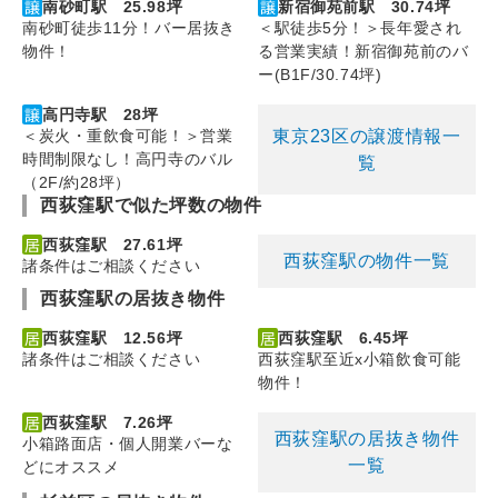
南砂町駅 25.98坪
新宿御苑前駅 30.74坪
南砂町徒歩11分！バー居抜き
＜駅徒歩5分！＞長年愛され
物件！
る営業実績！新宿御苑前のバ
ー(B1F/30.74坪)
高円寺駅 28坪
東京23区の譲渡情報一
＜炭火・重飲食可能！＞営業
時間制限なし！高円寺のバル
覧
（2F/約28坪）
西荻窪駅で似た坪数の物件
西荻窪駅 27.61坪
西荻窪駅の物件一覧
諸条件はご相談ください
西荻窪駅の居抜き物件
西荻窪駅 12.56坪
西荻窪駅 6.45坪
諸条件はご相談ください
西荻窪駅至近x小箱飲食可能
物件！
西荻窪駅 7.26坪
西荻窪駅の居抜き物件
小箱路面店・個人開業バーな
一覧
どにオススメ