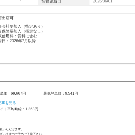
情報更新日
2026/06/01
店出店可
証会社要加入（指定あり）
災保険要加入（指定なし）
板使用料：賃料に含む
日：2026年7月以降
単価：69,667円
最低坪単価：9,541円
記事を見る
イト平均時給：1,363円
覧いただけます。
ざいますので予めご了承下さい。