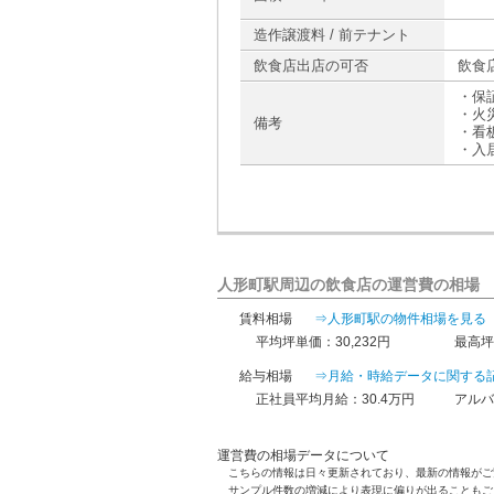
造作譲渡料 / 前テナント
飲食店出店の可否
飲食
・保
・火
備考
・看
・入居
人形町駅周辺の飲食店の運営費の相場
賃料相場
⇒人形町駅の物件相場を見る
平均坪単価：30,232円
最高坪
給与相場
⇒月給・時給データに関する
正社員平均月給：30.4万円
アルバ
運営費の相場データについて
こちらの情報は日々更新されており、最新の情報がご
サンプル件数の増減により表現に偏りが出ることもご