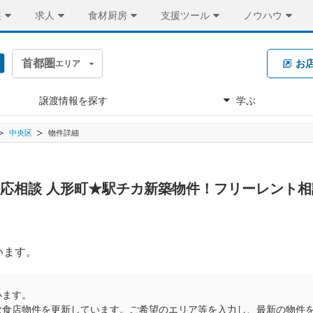
装
求人
食材厨房
支援ツール
ノウハウ
首都圏
お
エリア
譲渡情報を探す
学ぶ
中央区
物件詳細
料応相談 人形町★駅チカ新築物件！フリーレント
います。
います。
飲食店物件を更新しています。ご希望のエリア等を入力し、最新の物件