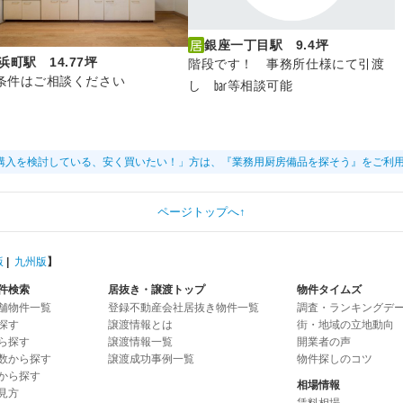
銀座一丁目駅 9.4坪
浜町駅 14.77坪
階段です！ 事務所仕様にて引渡
条件はご相談ください
し ㍴等相談可能
購入を検討している、安く買いたい！」方は、『業務用厨房備品を探そう』をご利
ページトップへ↑
版
|
九州版
】
件検索
居抜き・譲渡トップ
物件タイムズ
舗物件一覧
登録不動産会社居抜き物件一覧
調査・ランキングデ
探す
譲渡情報とは
街・地域の立地動向
ら探す
譲渡情報一覧
開業者の声
数から探す
譲渡成功事例一覧
物件探しのコツ
から探す
相場情報
見方