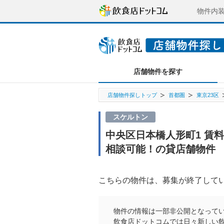
物件内
店舗物件を探す
店舗物件探しトップ
首都圏
東京23区
スケルトン
中央区日本橋人形町1 賃
相談可能！の貸店舗物件
こちらの物件は、募集が終了して
物件の情報は一部非公開となって
飲食店ドットコムでは日々新しい