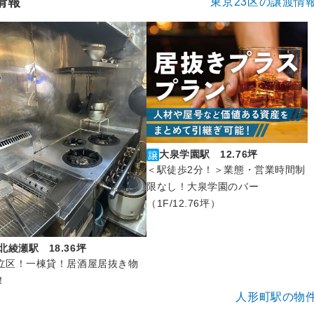
情報
東京23区の譲渡情
大泉学園駅 12.76坪
＜駅徒歩2分！＞業態・営業時間制
限なし！大泉学園のバー
（1F/12.76坪）
北綾瀬駅 18.36坪
立区！一棟貸！居酒屋居抜き物
！
人形町駅の物