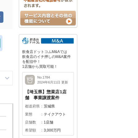
飲食店ドットコムM&Aでは
飲食店のイチ押しのM&A案件
を配信中！
1店舗から買取可能！
No.1784
2024年6月11日 更新
【埼玉県】惣菜店1店
舗 事業譲渡案件
都道府県
茨城県
業態
テイクアウト
店舗数
1店舗
希望額
3,000万円