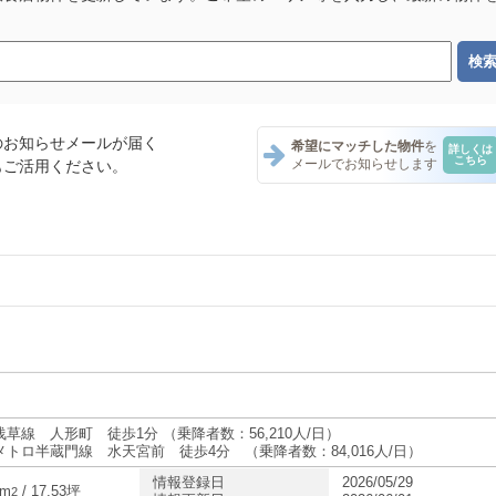
のお知らせメールが届く
希望にマッチした物件
を
詳しくは
こちら
メールでお知らせします
もご活用ください。
テナント一覧
ナント一覧
ナント一覧
草線 人形町 徒歩1分 （乗降者数：56,210人/日）
メトロ半蔵門線 水天宮前 徒歩4分 （乗降者数：84,016人/日）
情報登録日
2026/05/29
テナント一覧
7m
/ 17.53坪
2