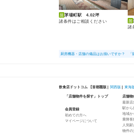
茅場町駅 4.02坪
諸条件はご相談ください
諸
厨房機器・店舗の備品はお揃いですか？ 「
飲食店ドットコム 【
首都圏版
|
関西版
|
東海
「店舗物件を探す」トップ
店舗物
最新店
駅から
会員登録
地域か
初めての方へ
乗降客
マイページについて
人気駅
物件の