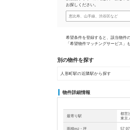
お探しください。
希望条件を登録すると、該当物件
「希望物件マッチングサービス」
別の物件を探す
人形町駅の近隣駅から探す
東日本橋駅の店舗物件・貸店舗・
物件詳細情報
日本橋駅の店舗物件・貸店舗・テ
茅場町駅の店舗物件・貸店舗・テ
都営浅
最寄り駅
東京
小伝馬町駅の店舗物件・貸店舗・
面積m
・坪
57.9
2