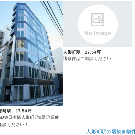
人形町駅 17.54坪
諸条件はご相談ください
形町駅 17.54坪
ADW日本橋人形町◎9階◎業種
相談ください！
人形町駅の居抜き物