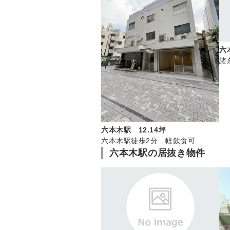
六
諸
六本木駅 12.14坪
六本木駅徒歩2分 軽飲食可
六本木駅の居抜き物件