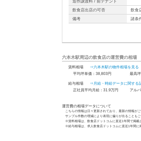
造作譲渡料 / 前テナント
飲食店出店の可否
飲食
備考
諸条
六本木駅周辺の飲食店の運営費の相場
賃料相場
⇒六本木駅の物件相場を見る
平均坪単価：38,803円
最高坪
給与相場
⇒月給・時給データに関する
正社員平均月給：31.9万円
アルバ
運営費の相場データについて
こちらの情報は日々更新されており、最新の情報がご
サンプル件数の増減により表現に偏りが出ることもご
※賃料相場は、飲食店ドットコムに直近1年間で掲載
※給与相場は、求人飲食店ドットコムに直近1年間に