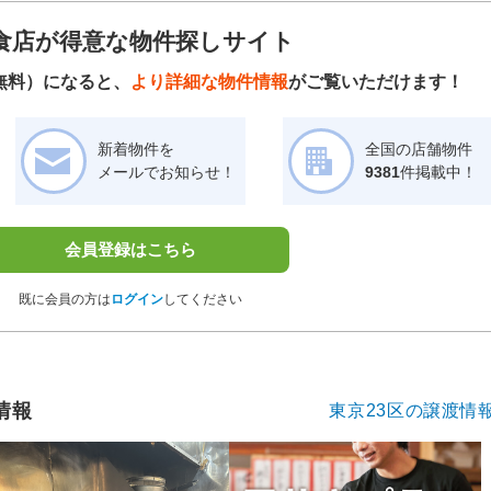
食店が得意な物件探しサイト
無料）になると、
より詳細な物件情報
がご覧いただけます！
新着物件を
全国の店舗物件
メールでお知らせ！
9381
件掲載中！
会員登録はこちら
既に会員の方は
ログイン
してください
情報
東京23区の譲渡情