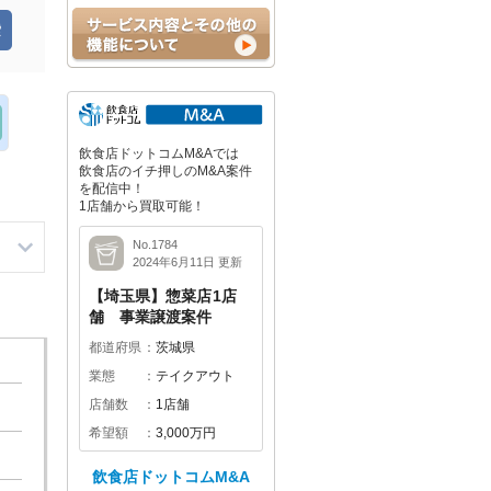
飲食店ドットコムM&Aでは
飲食店のイチ押しのM&A案件
を配信中！
1店舗から買取可能！
No.1784
2024年6月11日 更新
【埼玉県】惣菜店1店
舗 事業譲渡案件
都道府県
茨城県
業態
テイクアウト
店舗数
1店舗
希望額
3,000万円
飲食店ドットコムM&A