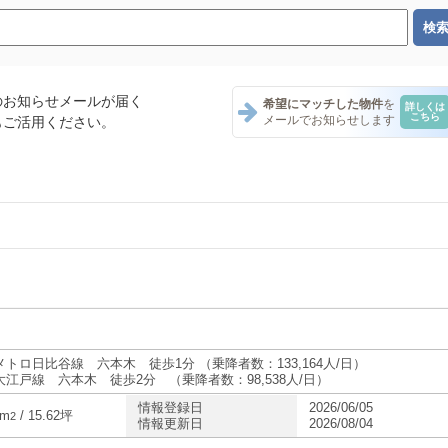
のお知らせメールが届く
希望にマッチした物件
を
詳しくは
こちら
メールでお知らせします
もご活用ください。
ント一覧
ナント一覧
テナント一覧
メトロ日比谷線 六本木 徒歩1分 （乗降者数：133,164人/日）
大江戸線 六本木 徒歩2分 （乗降者数：98,538人/日）
情報登録日
2026/06/05
・テナント一覧
4m
/ 15.62坪
2
情報更新日
2026/08/04