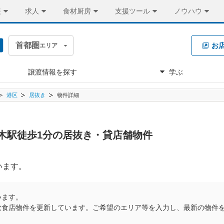
装
求人
食材厨房
支援ツール
ノウハウ
首都圏
お
エリア
譲渡情報を探す
学ぶ
港区
居抜き
物件詳細
六本木駅徒歩1分の居抜き・貸店舗物件
います。
います。
飲食店物件を更新しています。ご希望のエリア等を入力し、最新の物件