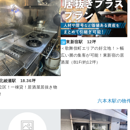
東新宿駅 12坪
＜歌舞伎町エリアの好立地！＞幅
広い層の集客が可能！東新宿の居
酒屋（B1F/約12坪）
北綾瀬駅 18.36坪
立区！一棟貸！居酒屋居抜き物
！
六本木駅の物