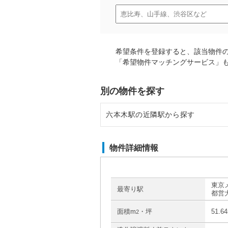
希望条件を登録すると、該当物件
「希望物件マッチングサービス」
別の物件を探す
六本木駅の近隣駅から探す
広尾駅の店舗物件・貸店舗・テナ
物件詳細情報
神谷町駅の店舗物件・貸店舗・テ
麻布十番駅の店舗物件・貸店舗・
東京
最寄り駅
都営
青山一丁目駅の店舗物件・貸店舗
面積m
・坪
51.6
2