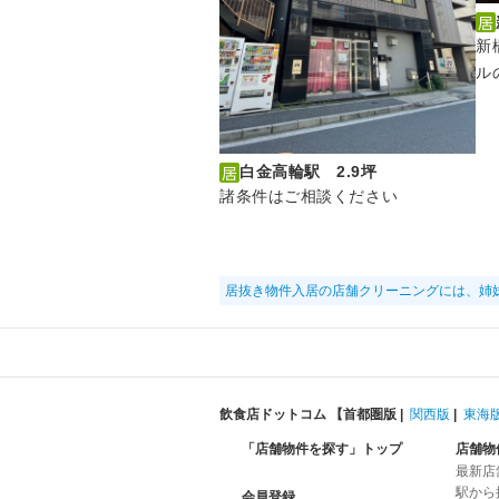
新
ル
白金高輪駅 2.9坪
諸条件はご相談ください
居抜き物件入居の店舗クリーニングには、姉
飲食店ドットコム 【
首都圏版
|
関西版
|
東海
「店舗物件を探す」トップ
店舗物
最新店
駅から
会員登録