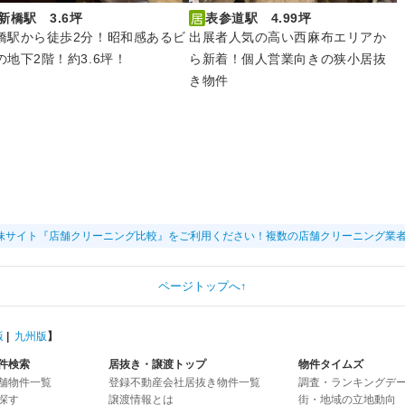
新橋駅 3.6坪
表参道駅 4.99坪
橋駅から徒歩2分！昭和感あるビ
出展者人気の高い西麻布エリアか
の地下2階！約3.6坪！
ら新着！個人営業向きの狭小居抜
き物件
妹サイト『店舗クリーニング比較』をご利用ください！複数の店舗クリーニング業
ページトップへ↑
版
|
九州版
】
件検索
居抜き・譲渡トップ
物件タイムズ
舗物件一覧
登録不動産会社居抜き物件一覧
調査・ランキングデ
探す
譲渡情報とは
街・地域の立地動向