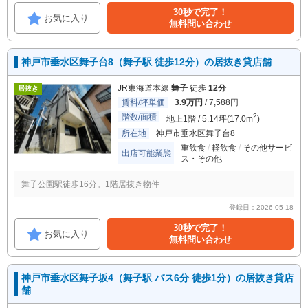
30秒で完了！
お気に入り
無料問い合わせ
神戸市垂水区舞子台8（舞子駅 徒歩12分）の居抜き貸店舗
JR東海道本線
舞子
徒歩
12分
居抜き
賃料/坪単価
3.9万円
/ 7,588円
階数/面積
2
地上1階 / 5.14坪(17.0m
)
所在地
神戸市垂水区舞子台8
重飲食
軽飲食
その他サービ
出店可能業態
ス・その他
舞子公園駅徒歩16分。1階居抜き物件
登録日：2026-05-18
30秒で完了！
お気に入り
無料問い合わせ
神戸市垂水区舞子坂4（舞子駅 バス6分 徒歩1分）の居抜き貸店
舗