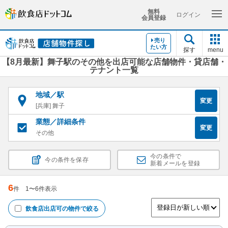
無料
ログイン
会員登録
売り
たい方
探す
menu
【8月最新】舞子駅のその他を出店可能な店舗物件・貸店舗・
テナント一覧
地域／駅
変更
[兵庫] 舞子
業態／詳細条件
変更
その他
今の条件で
今の条件を保存
新着メールを登録
6
件
1
〜
6
件表示
飲食店出店可
の物件で絞る