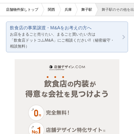
20坪以下
美容室・理容室
京都
大阪
店舗物件探しトップ
関西
兵庫
舞子駅
舞子駅のその他を出
賃料10万円以下
サロン（マッサージ・エステ・ネイルなど）
兵庫
京都
飲食店の事業譲渡・M&Aをお考えの方へ
賃料20万円以下
医療・歯科・クリニック
兵庫
お店をまるごと売りたい、まるごと買いたい方は
「飲食店ドットコムM&A」にご相談ください!!（秘密厳守・
物販・小売
相談無料）
ジム・教室・スタジオ
その他サービス・その他