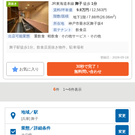
JR東海道本線
舞子
徒歩
1分
居抜き
賃料/坪単価
9.9万円
/ 12,563円
階数/面積
2
地下1階 / 7.88坪(26.06m
)
所在地
神戸市垂水区舞子坂4
前テナント
飲食店
出店可能業態
重飲食
軽飲食
その他サービス・その他
舞子駅徒歩1分。飲食店居抜き物件。駐車場有
登録日：2026-05-18
30秒で完了！
お気に入り
無料問い合わせ
6
件
1
〜
6
件表示
地域／駅
変更
[兵庫] 舞子
業態／詳細条件
変更
その他