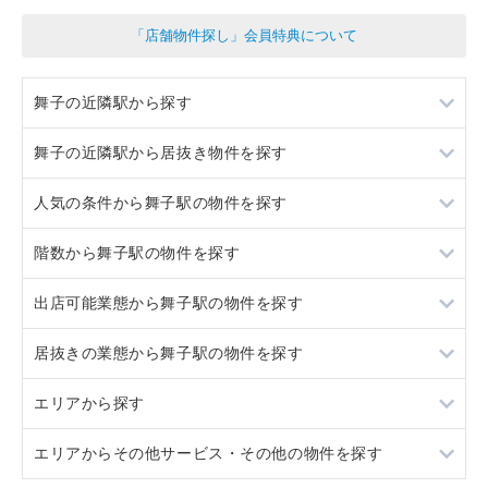
「店舗物件探し」会員特典について
舞子の近隣駅から探す
舞子の近隣駅から居抜き物件を探す
朝霧
人気の条件から舞子駅の物件を探す
垂水
朝霧
階数から舞子駅の物件を探す
明石
垂水
居抜き
出店可能業態から舞子駅の物件を探す
明石
スケルトン
地下
居抜きの業態から舞子駅の物件を探す
駐車場あり
1階
重飲食
エリアから探す
看板取り付け可
軽飲食
カフェ
エリアからその他サービス・その他の物件を探す
10坪以下
バー・クラブ
その他
大阪