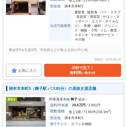
地上1階 / 25.6坪(84.49m
)
所在地
洲本市本町5
重飲食
軽飲食
バー・クラブ
美容室・理容室
サロン（マ
ッサージ・エステ・ネイルな
出店可能業態
ど）
医療・歯科・クリニッ
ク
物販・小売
ジム・教室・
スタジオ
その他サービス・
その他
敷金0円＆礼金0円、市役所などが集まる街の中心地
登録日：2026-06-26
30秒で完了！
お気に入り
無料問い合わせ
洲本市本町5（舞子駅 バス85分）の居抜き貸店舗
JR東海道本線
舞子
徒歩
-
居抜き
賃料/坪単価
28.6万円
/ 3,991円
階数/面積
2
地上1階 / 71.66坪(236.9m
)
所在地
洲本市本町5
前テナント
カフェ＆物販