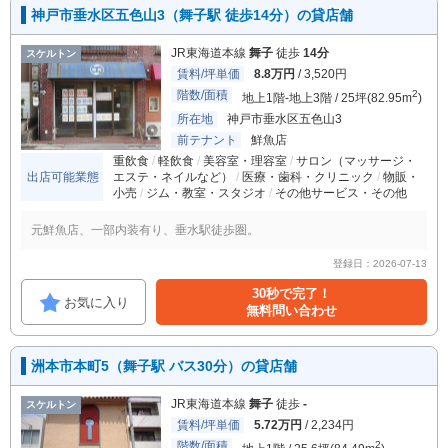
神戸市垂水区五色山3（舞子駅 徒歩14分）の貸店舗
JR東海道本線
舞子
徒歩
14分
スケルトン
賃料/坪単価
8.8万円
/ 3,520円
階数/面積
2
地上1階-地上3階 / 25坪(82.95m
)
所在地
神戸市垂水区五色山3
前テナント
鮮魚店
重飲食
軽飲食
美容室・理容室
サロン（マッサージ・
出店可能業態
エステ・ネイルなど）
医療・歯科・クリニック
物販・
小売
ジム・教室・スタジオ
その他サービス・その他
元鮮魚店、一部内装有り、垂水駅徒歩圏。
登録日：2026-07-13
30秒で完了！
お気に入り
無料問い合わせ
洲本市本町5（舞子駅 バス30分）の貸店舗
JR東海道本線
舞子
徒歩
-
スケルトン
賃料/坪単価
5.72万円
/ 2,234円
階数/面積
2