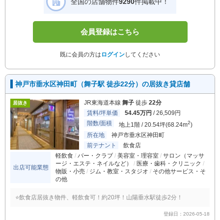
全国の店舗物件
9290
件掲載中！
会員登録はこちら
既に会員の方は
ログイン
してください
神戸市垂水区神田町（舞子駅 徒歩22分）の居抜き貸店舗
JR東海道本線
舞子
徒歩
22分
居抜き
賃料/坪単価
54.45万円
/ 26,509円
階数/面積
2
地上1階 / 20.54坪(68.24m
)
所在地
神戸市垂水区神田町
前テナント
飲食店
軽飲食
バー・クラブ
美容室・理容室
サロン（マッサ
ージ・エステ・ネイルなど）
医療・歯科・クリニック
出店可能業態
物販・小売
ジム・教室・スタジオ
その他サービス・そ
の他
⭐️飲食店居抜き物件、軽飲食可！約20坪！山陽垂水駅徒歩2分！
登録日：2026-05-18