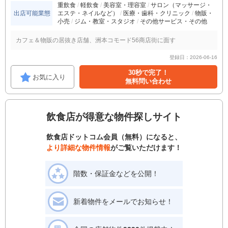
重飲食
軽飲食
美容室・理容室
サロン（マッサージ・
出店可能業態
エステ・ネイルなど）
医療・歯科・クリニック
物販・
小売
ジム・教室・スタジオ
その他サービス・その他
カフェ＆物販の居抜き店舗、洲本コモード56商店街に面す
登録日：2026-06-16
30秒で完了！
お気に入り
無料問い合わせ
飲食店が得意な物件探しサイト
飲食店ドットコム会員（無料）になると、
より詳細な物件情報
がご覧いただけます！
階数・保証金などを公開！
新着物件をメールでお知らせ！