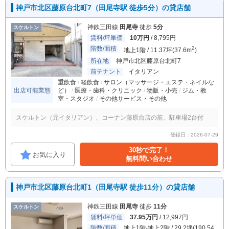
神戸市北区藤原台北町7（田尾寺駅 徒歩5分）の貸店舗
神鉄三田線
田尾寺
徒歩
5分
スケルトン
賃料/坪単価
10万円
/ 8,795円
階数/面積
2
地上1階 / 11.37坪(37.6m
)
所在地
神戸市北区藤原台北町7
前テナント
イタリアン
重飲食
軽飲食
サロン（マッサージ・エステ・ネイルな
出店可能業態
ど）
医療・歯科・クリニック
物販・小売
ジム・教
室・スタジオ
その他サービス・その他
スケルトン（元イタリアン）、コーナン藤原台店の前、駐車場2台付
登録日：2026-07-29
30秒で完了！
お気に入り
無料問い合わせ
神戸市北区藤原台北町1（田尾寺駅 徒歩11分）の貸店舗
神鉄三田線
田尾寺
徒歩
11分
スケルトン
賃料/坪単価
37.95万円
/ 12,997円
階数/面積
地上1階-地上2階 / 29.2坪(190.54