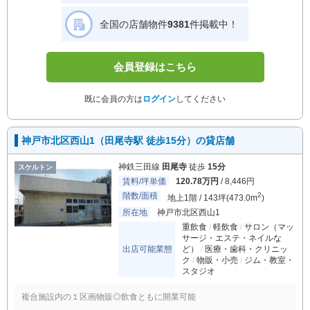
全国の店舗物件
9381
件掲載中！
会員登録はこちら
既に会員の方は
ログイン
してください
神戸市北区西山1（田尾寺駅 徒歩15分）の貸店舗
神鉄三田線
田尾寺
徒歩
15分
スケルトン
賃料/坪単価
120.78万円
/ 8,446円
階数/面積
2
地上1階 / 143坪(473.0m
)
所在地
神戸市北区西山1
重飲食
軽飲食
サロン（マッ
サージ・エステ・ネイルな
出店可能業態
ど）
医療・歯科・クリニッ
ク
物販・小売
ジム・教室・
スタジオ
複合施設内の１区画物販◎飲食ともに開業可能