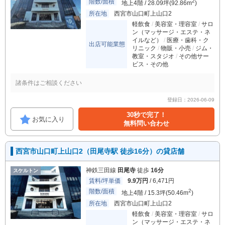
階数/面積
2
地上4階 / 28.09坪(92.86m
)
所在地
西宮市山口町上山口2
軽飲食
美容室・理容室
サロ
ン（マッサージ・エステ・ネ
イルなど）
医療・歯科・ク
出店可能業態
リニック
物販・小売
ジム・
教室・スタジオ
その他サー
ビス・その他
諸条件はご相談ください
登録日：2026-06-09
30秒で完了！
お気に入り
無料問い合わせ
西宮市山口町上山口2（田尾寺駅 徒歩16分）の貸店舗
神鉄三田線
田尾寺
徒歩
16分
スケルトン
賃料/坪単価
9.9万円
/ 6,471円
階数/面積
2
地上4階 / 15.3坪(50.46m
)
所在地
西宮市山口町上山口2
軽飲食
美容室・理容室
サロ
ン（マッサージ・エステ・ネ