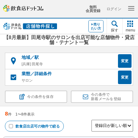
無料
ログイン
会員登録
売り
たい方
探す
menu
【8月最新】田尾寺駅のサロンを出店可能な店舗物件・貸店
舗・テナント一覧
地域／駅
変更
[兵庫] 田尾寺
業態／詳細条件
変更
サロン
今の条件で
今の条件を保存
新着メールを登録
8
件
1
〜
8
件表示
飲食店出店可
の物件で絞る