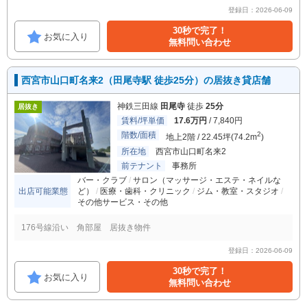
登録日：2026-06-09
30秒で完了！
お気に入り
無料問い合わせ
西宮市山口町名来2（田尾寺駅 徒歩25分）の居抜き貸店舗
神鉄三田線
田尾寺
徒歩
25分
居抜き
賃料/坪単価
17.6万円
/ 7,840円
階数/面積
2
地上2階 / 22.45坪(74.2m
)
所在地
西宮市山口町名来2
前テナント
事務所
バー・クラブ
サロン（マッサージ・エステ・ネイルな
出店可能業態
ど）
医療・歯科・クリニック
ジム・教室・スタジオ
その他サービス・その他
176号線沿い 角部屋 居抜き物件
登録日：2026-06-09
30秒で完了！
お気に入り
無料問い合わせ