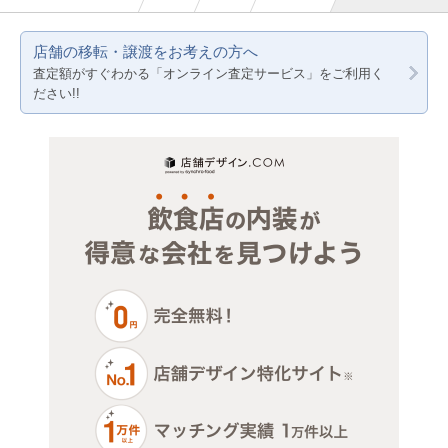
京都
賃料20万円以下
医療・歯科・クリニック
店舗の移転・譲渡をお考えの方へ
兵庫
査定額がすぐわかる「オンライン査定サービス」をご利用く
物販・小売
ださい!!
ジム・教室・スタジオ
その他サービス・その他