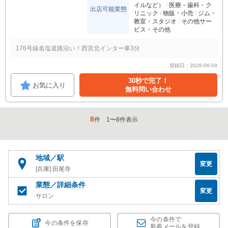
イルなど）
医療・歯科・ク
出店可能業態
リニック
物販・小売
ジム・
教室・スタジオ
その他サー
ビス・その他
176号線名塩道路沿い！西宮北インター車3分
登録日：2026-06-09
30秒で完了！
お気に入り
無料問い合わせ
8
件
1
〜
8
件表示
地域／駅
変更
[兵庫] 田尾寺
業態／詳細条件
変更
サロン
今の条件で
今の条件を保存
新着メールを登録