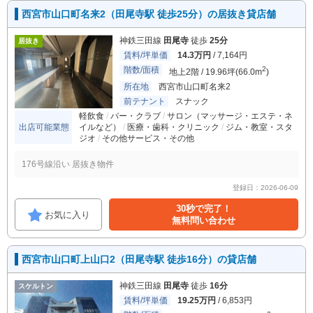
西宮市山口町名来2（田尾寺駅 徒歩25分）の居抜き貸店舗
神鉄三田線
田尾寺
徒歩
25分
居抜き
賃料/坪単価
14.3万円
/ 7,164円
階数/面積
2
地上2階 / 19.96坪(66.0m
)
所在地
西宮市山口町名来2
前テナント
スナック
軽飲食
バー・クラブ
サロン（マッサージ・エステ・ネ
出店可能業態
イルなど）
医療・歯科・クリニック
ジム・教室・スタ
ジオ
その他サービス・その他
176号線沿い 居抜き物件
登録日：2026-06-09
30秒で完了！
お気に入り
無料問い合わせ
西宮市山口町上山口2（田尾寺駅 徒歩16分）の貸店舗
神鉄三田線
田尾寺
徒歩
16分
スケルトン
賃料/坪単価
19.25万円
/ 6,853円