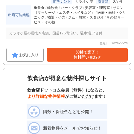
前テナント
カラオケ屋
譲渡額
0万円
重飲食
軽飲食
バー・クラブ
美容室・理容室
サロン
（マッサージ・エステ・ネイルなど）
医療・歯科・クリ
出店可能業態
ニック
物販・小売
ジム・教室・スタジオ
その他サー
ビス・その他
カラオケ屋の居抜き店舗、国道176号沿い、駐車場17台付
登録日：2026-06-20
30秒で完了！
お気に入り
無料問い合わせ
飲食店が得意な物件探しサイト
飲食店ドットコム会員（無料）になると、
より詳細な物件情報
がご覧いただけます！
階数・保証金などを公開！
新着物件をメールでお知らせ！