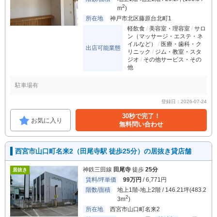
2
m
)
所在地
神戸市北区藤原台北町1
軽飲食
美容室・理容室
サロ
ン（マッサージ・エステ・ネ
イルなど）
医療・歯科・ク
出店可能業態
リニック
ジム・教室・スタ
ジオ
その他サービス・その
他
駐車場有
登録日：2026-07-24
30秒で完了！
お気に入り
無料問い合わせ
西宮市山口町名来2（田尾寺駅 徒歩25分）の居抜き貸店舗
神鉄三田線
田尾寺
徒歩
25分
居抜き
賃料/坪単価
99万円
/ 6,771円
階数/面積
地上1階-地上2階 / 146.21坪(483.2
2
3m
)
所在地
西宮市山口町名来2