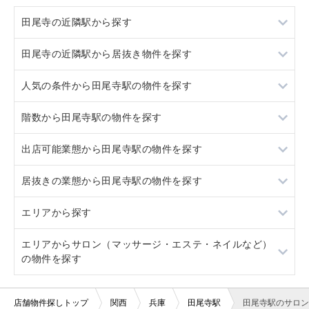
田尾寺の近隣駅から探す
田尾寺の近隣駅から居抜き物件を探す
二郎
人気の条件から田尾寺駅の物件を探す
岡場
二郎
階数から田尾寺駅の物件を探す
道場南口
岡場
居抜き
出店可能業態から田尾寺駅の物件を探す
五社
道場南口
スケルトン
1階
居抜きの業態から田尾寺駅の物件を探す
五社
ロードサイド物件
2階
重飲食
エリアから探す
駐車場あり
3階以上
軽飲食
カラオケ・パブ・スナック
エリアからサロン（マッサージ・エステ・ネイルなど）
看板取り付け可
バー・クラブ
その他店舗物件
大阪
の物件を探す
20坪以下
美容室・理容室
京都
大阪
店舗物件探しトップ
関西
兵庫
田尾寺駅
田尾寺駅のサロン
賃料10万円以下
サロン（マッサージ・エステ・ネイルなど）
兵庫