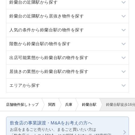
鈴蘭台の近隣駅から探す
鈴蘭台の近隣駅から居抜き物件を探す
鈴蘭台西口
人気の条件から鈴蘭台駅の物件を探す
北鈴蘭台
鈴蘭台西口
階数から鈴蘭台駅の物件を探す
西鈴蘭台
北鈴蘭台
居抜き
出店可能業態から鈴蘭台駅の物件を探す
西鈴蘭台
スケルトン
1階
居抜きの業態から鈴蘭台駅の物件を探す
駐車場あり
重飲食
エリアから探す
看板取り付け可
軽飲食
焼肉
20坪以下
バー・クラブ
その他
大阪
店舗物件探しトップ
関西
兵庫
鈴蘭台駅
鈴蘭台駅徒歩16
賃料10万円以下
美容室・理容室
京都
飲食店の事業譲渡・M&Aをお考えの方へ
賃料20万円以下
サロン（マッサージ・エステ・ネイルなど）
兵庫
お店をまるごと売りたい、まるごと買いたい方は