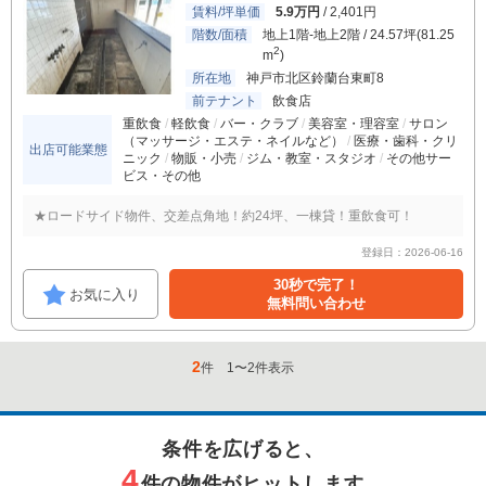
賃料/坪単価
5.9万円
/ 2,401円
階数/面積
地上1階-地上2階 / 24.57坪(81.25
2
m
)
所在地
神戸市北区鈴蘭台東町8
前テナント
飲食店
重飲食
軽飲食
バー・クラブ
美容室・理容室
サロン
（マッサージ・エステ・ネイルなど）
医療・歯科・クリ
出店可能業態
ニック
物販・小売
ジム・教室・スタジオ
その他サー
ビス・その他
★ロードサイド物件、交差点角地！約24坪、一棟貸！重飲食可！
登録日：2026-06-16
30秒で完了！
お気に入り
無料問い合わせ
2
件
1
〜
2
件表示
条件を広げると、
4
件の物件がヒットします