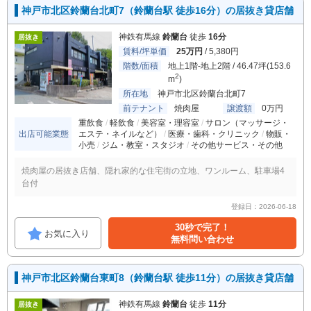
神戸市北区鈴蘭台北町7（鈴蘭台駅 徒歩16分）の居抜き貸店舗
神鉄有馬線
鈴蘭台
徒歩
16分
居抜き
賃料/坪単価
25万円
/ 5,380円
階数/面積
地上1階-地上2階 / 46.47坪(153.6
2
m
)
所在地
神戸市北区鈴蘭台北町7
前テナント
焼肉屋
譲渡額
0万円
重飲食
軽飲食
美容室・理容室
サロン（マッサージ・
出店可能業態
エステ・ネイルなど）
医療・歯科・クリニック
物販・
小売
ジム・教室・スタジオ
その他サービス・その他
焼肉屋の居抜き店舗、隠れ家的な住宅街の立地、ワンルーム、駐車場4
台付
登録日：2026-06-18
30秒で完了！
お気に入り
無料問い合わせ
神戸市北区鈴蘭台東町8（鈴蘭台駅 徒歩11分）の居抜き貸店舗
神鉄有馬線
鈴蘭台
徒歩
11分
居抜き