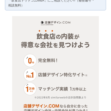
「飲食店ドットコムM&A」にご相談ください!!（秘密厳守・
医療・歯科・クリニック
相談無料）
物販・小売
ジム・教室・スタジオ
その他サービス・その他