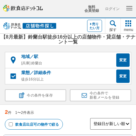
無料
ログイン
会員登録
売り
たい方
探す
menu
【8月最新】鈴蘭台駅徒歩16分以上の店舗物件・貸店舗・テナ
ント一覧
地域／駅
変更
[兵庫] 鈴蘭台
業態／詳細条件
変更
徒歩16分以上
今の条件で
今の条件を保存
新着メールを登録
2
件
1
〜
2
件表示
飲食店出店可
の物件で絞る