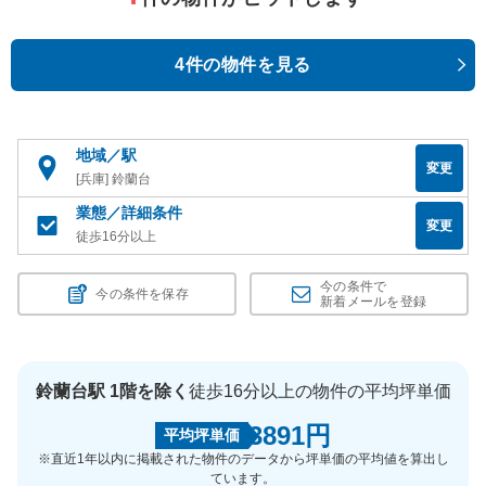
4件の物件を見る
地域／駅
変更
[兵庫] 鈴蘭台
業態／詳細条件
変更
徒歩16分以上
今の条件で
今の条件を保存
新着メールを登録
鈴蘭台駅 1階を除く
徒歩16分以上の物件の平均坪単価
3891円
平均坪単価
※直近1年以内に掲載された物件のデータから坪単価の平均値を算出し
ています。