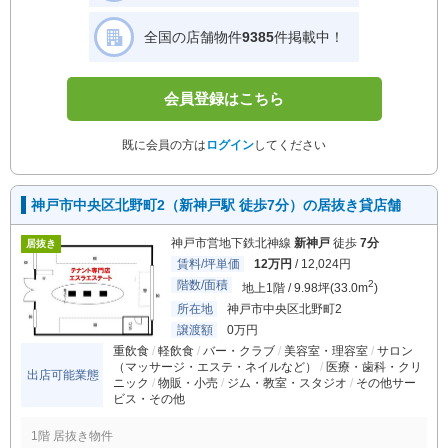
全国の店舗物件
9385
件掲載中！
会員登録はこちら
既に会員の方は
ログイン
してください
神戸市中央区北野町2（新神戸駅 徒歩7分）の居抜き貸店舗
神戸市営地下鉄北神線
新神戸
徒歩
7分
居抜き
賃料/坪単価
12万円
/ 12,024円
階数/面積
2
地上1階 / 9.98坪(33.0m
)
所在地
神戸市中央区北野町2
譲渡額
0万円
重飲食
軽飲食
バー・クラブ
美容室・理容室
サロン
（マッサージ・エステ・ネイルなど）
医療・歯科・クリ
出店可能業態
ニック
物販・小売
ジム・教室・スタジオ
その他サー
ビス・その他
1階 居抜き物件