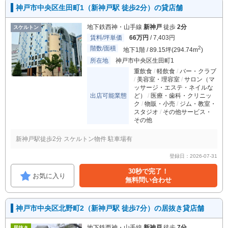
神戸市中央区生田町1（新神戸駅 徒歩2分）の貸店舗
地下鉄西神・山手線
新神戸
徒歩
2分
スケルトン
賃料/坪単価
66万円
/ 7,403円
階数/面積
2
地下1階 / 89.15坪(294.74m
)
所在地
神戸市中央区生田町1
重飲食
軽飲食
バー・クラブ
美容室・理容室
サロン（マ
ッサージ・エステ・ネイルな
出店可能業態
ど）
医療・歯科・クリニッ
ク
物販・小売
ジム・教室・
スタジオ
その他サービス・
その他
新神戸駅徒歩2分 スケルトン物件 駐車場有
登録日：2026-07-31
30秒で完了！
お気に入り
無料問い合わせ
神戸市中央区北野町2（新神戸駅 徒歩7分）の居抜き貸店舗
地下鉄西神・山手線
新神戸
徒歩
7分
居抜き