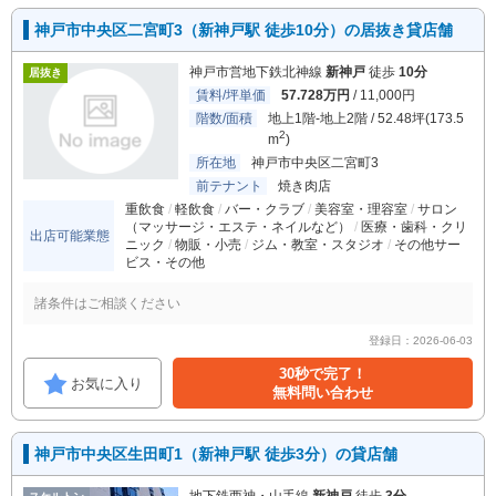
神戸市中央区二宮町3（新神戸駅 徒歩10分）の居抜き貸店舗
神戸市営地下鉄北神線
新神戸
徒歩
10分
居抜き
賃料/坪単価
57.728万円
/ 11,000円
階数/面積
地上1階-地上2階 / 52.48坪(173.5
2
m
)
所在地
神戸市中央区二宮町3
前テナント
焼き肉店
重飲食
軽飲食
バー・クラブ
美容室・理容室
サロン
（マッサージ・エステ・ネイルなど）
医療・歯科・クリ
出店可能業態
ニック
物販・小売
ジム・教室・スタジオ
その他サー
ビス・その他
諸条件はご相談ください
登録日：2026-06-03
30秒で完了！
お気に入り
無料問い合わせ
神戸市中央区生田町1（新神戸駅 徒歩3分）の貸店舗