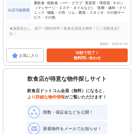
重飲食
軽飲食
バー・クラブ
美容室・理容室
サロン
（マッサージ・エステ・ネイルなど）
医療・歯科・クリ
出店可能業態
ニック
物販・小売
ジム・教室・スタジオ
その他サー
ビス・その他
★譲渡金なし、地下一階約88坪！飲食店居抜き物件！三ノ宮駅徒歩7
分！
登録日：2026-07-19
30秒で完了！
お気に入り
無料問い合わせ
飲食店が得意な物件探しサイト
飲食店ドットコム会員（無料）になると、
より詳細な物件情報
がご覧いただけます！
階数・保証金などを公開！
新着物件をメールでお知らせ！