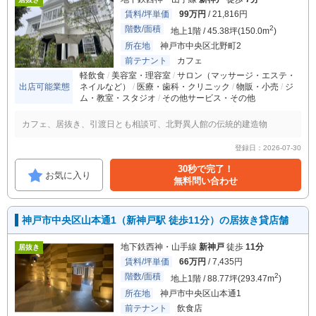
賃料/坪単価
99万円
/ 21,816円
階数/面積
2
地上1階 / 45.38坪(150.0m
)
所在地
神戸市中央区北野町2
前テナント
カフェ
軽飲食
美容室・理容室
サロン（マッサージ・エステ・
出店可能業態
ネイルなど）
医療・歯科・クリニック
物販・小売
ジ
ム・教室・スタジオ
その他サービス・その他
カフェ、居抜き、引渡日とも相談可、北野異人館の伝統的建造物
登録日：2026-07-30
30秒で完了！
お気に入り
無料問い合わせ
神戸市中央区山本通1（新神戸駅 徒歩11分）の居抜き貸店舗
地下鉄西神・山手線
新神戸
徒歩
11分
居抜き
賃料/坪単価
66万円
/ 7,435円
階数/面積
2
地上1階 / 88.77坪(293.47m
)
所在地
神戸市中央区山本通1
前テナント
飲食店