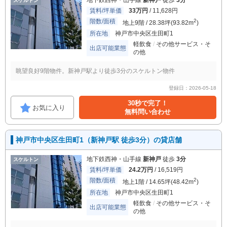
地下鉄西神・山手線
新神戸
徒歩
3分
スケルトン
賃料/坪単価
33万円
/ 11,628円
階数/面積
2
地上9階 / 28.38坪(93.82m
)
所在地
神戸市中央区生田町1
軽飲食
その他サービス・そ
出店可能業態
の他
眺望良好9階物件。新神戸駅より徒歩3分のスケルトン物件
登録日：2026-05-18
30秒で完了！
お気に入り
無料問い合わせ
神戸市中央区生田町1（新神戸駅 徒歩3分）の貸店舗
地下鉄西神・山手線
新神戸
徒歩
3分
スケルトン
賃料/坪単価
24.2万円
/ 16,519円
階数/面積
2
地上1階 / 14.65坪(48.42m
)
所在地
神戸市中央区生田町1
軽飲食
その他サービス・そ
出店可能業態
の他