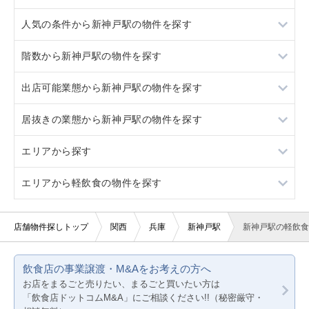
人気の条件から新神戸駅の物件を探す
県庁前
神戸三宮
階数から新神戸駅の物件を探す
県庁前
居抜き
出店可能業態から新神戸駅の物件を探す
スケルトン
地下
居抜きの業態から新神戸駅の物件を探す
駐車場あり
1階
重飲食
エリアから探す
看板取り付け可
2階
軽飲食
カフェ
エリアから軽飲食の物件を探す
20坪以下
3階以上
バー・クラブ
クリニック
大阪
賃料10万円以下
美容室・理容室
その他店舗物件
京都
大阪
店舗物件探しトップ
関西
兵庫
新神戸駅
新神戸駅の軽飲食
賃料20万円以下
サロン（マッサージ・エステ・ネイルなど）
兵庫
京都
飲食店の事業譲渡・M&Aをお考えの方へ
医療・歯科・クリニック
兵庫
お店をまるごと売りたい、まるごと買いたい方は
「飲食店ドットコムM&A」にご相談ください!!（秘密厳守・