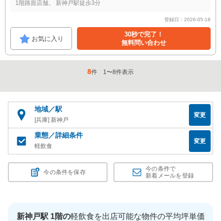
1階路面店舗。 新神戸駅徒歩3分
登録日：2026-05-18
30秒で完了！
お気に入り
無料問い合わせ
8
件
1
〜
8
件表示
地域／駅
変更
[兵庫] 新神戸
業態／詳細条件
変更
軽飲食
今の条件で
今の条件を保存
新着メールを登録
新神戸駅 1階の
軽飲食を出店可能な物件の平均坪単価