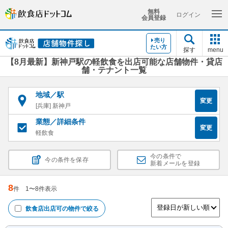
無料
ログイン
会員登録
売り
たい方
探す
menu
【8月最新】新神戸駅の軽飲食を出店可能な店舗物件・貸店
舗・テナント一覧
地域／駅
変更
[兵庫] 新神戸
業態／詳細条件
変更
軽飲食
今の条件で
今の条件を保存
新着メールを登録
8
件
1
〜
8
件表示
飲食店出店可
の物件で絞る