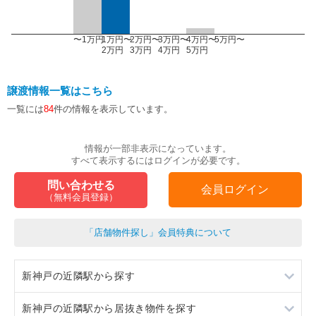
〜1万円
1万円〜
2万円〜
3万円〜
4万円〜
5万円〜
2万円
3万円
4万円
5万円
譲渡情報一覧はこちら
一覧には
84
件の情報を表示しています。
情報が一部非表示になっています。
すべて表示するにはログインが必要です。
問い合わせる
会員ログイン
（無料会員登録）
「店舗物件探し」会員特典について
新神戸の近隣駅から探す
新神戸の近隣駅から居抜き物件を探す
神戸三宮