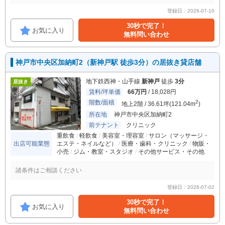
登録日：2026-07-10
30秒で完了！
お気に入り
無料問い合わせ
神戸市中央区加納町2（新神戸駅 徒歩3分）の居抜き貸店舗
地下鉄西神・山手線
新神戸
徒歩
3分
居抜き
賃料/坪単価
66万円
/ 18,028円
階数/面積
2
地上2階 / 36.61坪(121.04m
)
所在地
神戸市中央区加納町2
前テナント
クリニック
重飲食
軽飲食
美容室・理容室
サロン（マッサージ・
出店可能業態
エステ・ネイルなど）
医療・歯科・クリニック
物販・
小売
ジム・教室・スタジオ
その他サービス・その他
諸条件はご相談ください
登録日：2026-07-02
30秒で完了！
お気に入り
無料問い合わせ