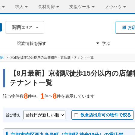
装
求人
食材厨房
支援ツール
ノウハウ
関西
お
エリア
譲渡情報を探す
学ぶ
都駅
京都駅徒歩15分以内の店舗物件・貸店舗・テナント一覧
【8月最新】京都駅徒歩15分以内の店舗
テナント一覧
8
1
8
該当物件数
件中、
件〜
件を表示しています
飲食店出店可の物件で絞る
並び替え
京都市南区西九条島町（京都駅 徒歩10分）の貸店舗