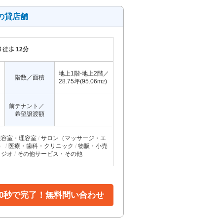
の貸店舗
都
徒歩
12分
地上1階-地上2階／
階数／面積
28.75坪(95.06m
)
2
前テナント／
希望譲渡額
美容室・理容室
サロン（マッサージ・エ
）
医療・歯科・クリニック
物販・小売
タジオ
その他サービス・その他
30秒で完了！無料問い合わせ