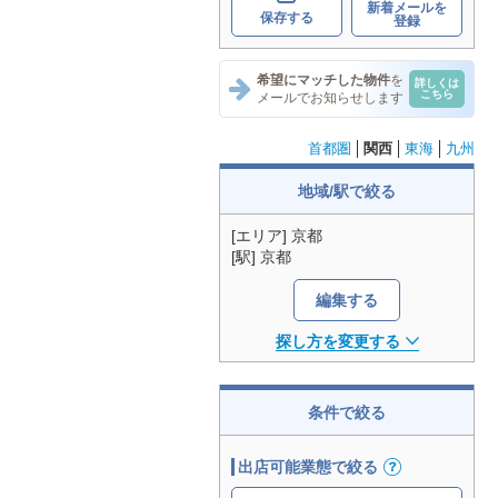
新着メールを
保存する
登録
希望にマッチした物件
を
詳しくは
こちら
メールでお知らせします
首都圏
関西
東海
九州
地域/駅で絞る
[エリア] 京都
[駅] 京都
編集する
探し方を変更する
条件で絞る
出店可能業態で絞る