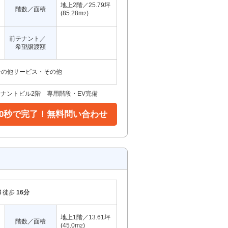
地上2階／25.79坪
階数／面積
(85.28m
)
2
前テナント／
希望譲渡額
その他サービス・その他
ナントビル2階 専用階段・EV完備
30秒で完了！無料問い合わせ
都
徒歩
16分
地上1階／13.61坪
階数／面積
(45.0m
)
2