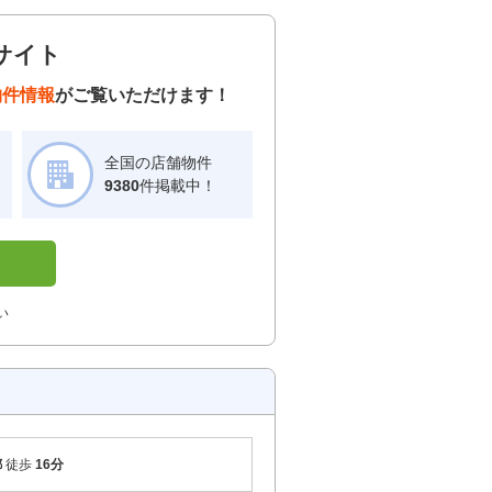
サイト
物件情報
がご覧いただけます！
全国の店舗物件
！
9380
件掲載中！
い
都
徒歩
16分