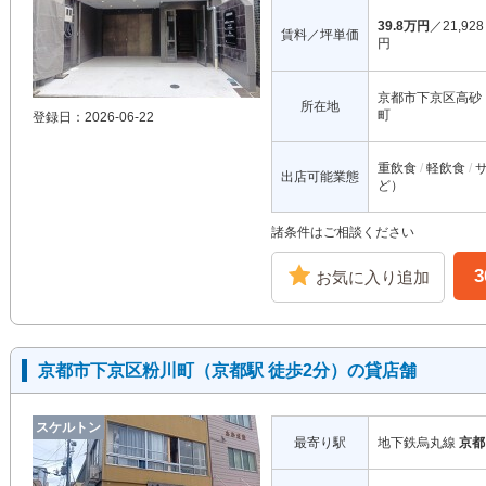
39.8万円
／21,928
賃料／坪単価
円
京都市下京区高砂
所在地
町
登録日：2026-06-22
重飲食
軽飲食
出店可能業態
ど）
諸条件はご相談ください
お気に入り追加
京都市下京区粉川町（京都駅 徒歩2分）の貸店舗
スケルトン
最寄り駅
地下鉄烏丸線
京都