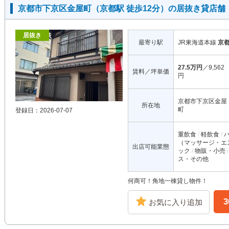
京都市下京区金屋町（京都駅 徒歩12分）の居抜き貸店舗
居抜き
最寄り駅
JR東海道本線
京
27.5万円
／9,562
賃料／坪単価
円
京都市下京区金屋
所在地
町
登録日：2026-07-07
重飲食
軽飲食
（マッサージ・エ
出店可能業態
ック
物販・小売
ス・その他
何商可！角地一棟貸し物件！
お気に入り追加