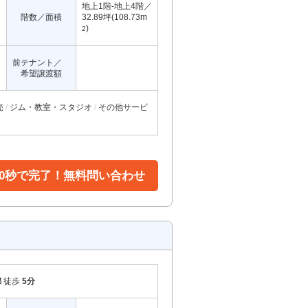
地上1階-地上4階／
階数／面積
32.89坪(108.73m
)
2
前テナント／
希望譲渡額
売
ジム・教室・スタジオ
その他サービ
30秒で完了！無料問い合わせ
都
徒歩
5分