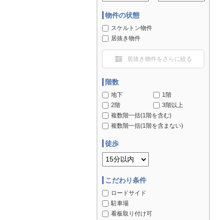
物件の状態
スケルトン物件
居抜き物件
居抜き物件をさらに絞る
階数
地下
1階
2階
3階以上
複数階一括(1階を含む)
複数階一括(1階を含まない)
徒歩
こだわり条件
ロードサイド
駐車場
看板取り付け可