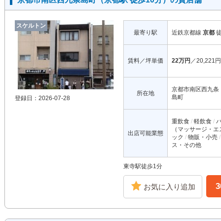
スケルトン
最寄り駅
近鉄京都線
京都
賃料／坪単価
22万円
／20,221円
京都市南区西九条
所在地
島町
登録日：2026-07-28
重飲食
軽飲食
（マッサージ・エ
出店可能業態
ック
物販・小売
ス・その他
東寺駅徒歩1分
お気に入り追加