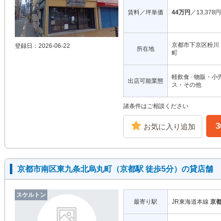
賃料／坪単価
44万円
／13,378円
京都市下京区粉川
登録日：2026-06-22
所在地
町
軽飲食
物販・小
出店可能業態
ス・その他
諸条件はご相談ください
お気に入り追加
京都市南区東九条北烏丸町（京都駅 徒歩5分）の貸店舗
スケルトン
最寄り駅
JR東海道本線
京