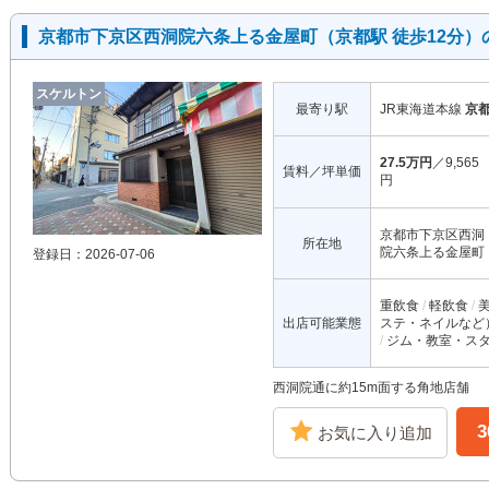
京都市下京区西洞院六条上る金屋町（京都駅 徒歩12分）
スケルトン
最寄り駅
JR東海道本線
京
27.5万円
／9,565
賃料／坪単価
円
京都市下京区西洞
所在地
院六条上る金屋町
登録日：2026-07-06
重飲食
軽飲食
出店可能業態
ステ・ネイルなど
ジム・教室・ス
西洞院通に約15m面する角地店舗
お気に入り追加