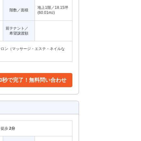
地上1階／18.15坪
階数／面積
(60.01m
)
2
前テナント／
希望譲渡額
サロン（マッサージ・エステ・ネイルな
30秒で完了！無料問い合わせ
徒歩
2分