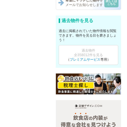
希望にマッチした物件
を
詳しくは
こちら
メールでお知らせします
過去物件を見る
過去に掲載されていた物件情報を閲覧
できます。物件を見る目を磨きましょ
う！
過去物件
全358012件を見る
（
プレミアムサービス
専用）