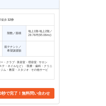
都
徒歩
12分
地上1階-地上2階／
階数／面積
28.76坪(95.06m
)
2
前テナント／
希望譲渡額
バー・クラブ
美容室・理容室
サロン
ステ・ネイルなど）
医療・歯科・クリニ
ジム・教室・スタジオ
その他サービ
30秒で完了！無料問い合わせ