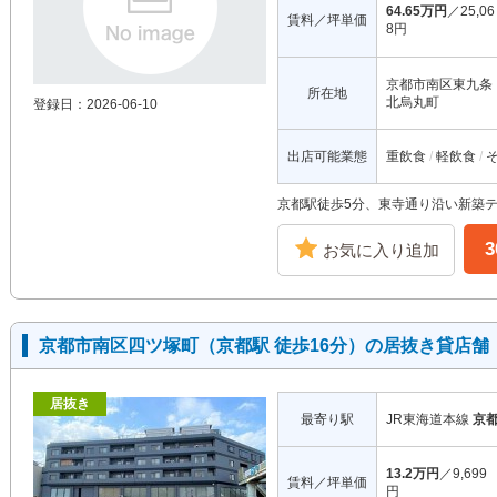
64.65万円
／25,06
賃料／坪単価
8円
京都市南区東九条
所在地
北烏丸町
登録日：2026-06-10
出店可能業態
重飲食
軽飲食
京都駅徒歩5分、東寺通り沿い新築テ
お気に入り追加
京都市南区四ツ塚町（京都駅 徒歩16分）の居抜き貸店舗
居抜き
最寄り駅
JR東海道本線
京
13.2万円
／9,699
賃料／坪単価
円