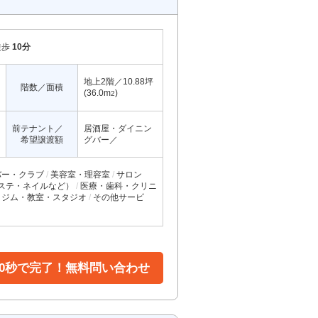
徒歩
10分
地上2階／10.88坪
階数／面積
(36.0m
)
2
前テナント／
居酒屋・ダイニン
希望譲渡額
グバー／
バー・クラブ
美容室・理容室
サロン
ステ・ネイルなど）
医療・歯科・クリニ
ジム・教室・スタジオ
その他サービ
30秒で完了！無料問い合わせ