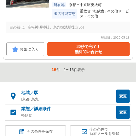
所在地
京都市中京区突抜町
重飲食
軽飲食
その他サービ
出店可能業態
ス・その他
目の前は、高松神明神社。烏丸御池駅徒歩5分
登録日：2026-05-18
30秒で完了！
お気に入り
無料問い合わせ
16
件
1
〜
16
件表示
地域／駅
変更
[京都] 烏丸
業態／詳細条件
変更
軽飲食
今の条件で
今の条件を保存
新着メールを登録