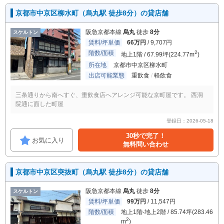
京都市中京区柳水町（烏丸駅 徒歩8分）の貸店舗
阪急京都本線
烏丸
徒歩
8分
スケルトン
賃料/坪単価
66万円
/ 9,707円
階数/面積
2
地上1階 / 67.99坪(224.77m
)
所在地
京都市中京区柳水町
出店可能業態
重飲食
軽飲食
三条通りから南へすぐ、重飲食店へアレンジ可能な京町屋です。 西洞
院通に面した町屋
登録日：2026-05-18
30秒で完了！
お気に入り
無料問い合わせ
京都市中京区突抜町（烏丸駅 徒歩8分）の貸店舗
阪急京都本線
烏丸
徒歩
8分
スケルトン
賃料/坪単価
99万円
/ 11,547円
階数/面積
地上1階-地上2階 / 85.74坪(283.46
2
m
)