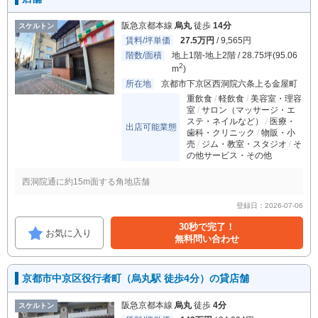
阪急京都本線
烏丸
徒歩
14分
スケルトン
賃料/坪単価
27.5万円
/ 9,565円
階数/面積
地上1階-地上2階 / 28.75坪(95.06
2
m
)
所在地
京都市下京区西洞院六条上る金屋町
重飲食
軽飲食
美容室・理容
室
サロン（マッサージ・エ
ステ・ネイルなど）
医療・
出店可能業態
歯科・クリニック
物販・小
売
ジム・教室・スタジオ
そ
の他サービス・その他
西洞院通に約15m面する角地店舗
登録日：2026-07-06
30秒で完了！
お気に入り
無料問い合わせ
京都市中京区役行者町（烏丸駅 徒歩4分）の貸店舗
阪急京都本線
烏丸
徒歩
4分
スケルトン