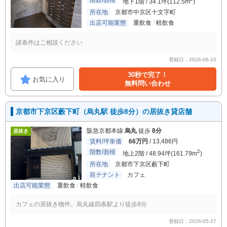
階数/面積
地下1階 / 34.1坪(112.5m
)
所在地
京都市中京区十文字町
出店可能業態
重飲食
軽飲食
諸条件はご相談ください
登録日：2026-06-10
30秒で完了！
お気に入り
無料問い合わせ
京都市下京区藪下町（烏丸駅 徒歩8分）の居抜き貸店舗
阪急京都本線
烏丸
徒歩
8分
居抜き
賃料/坪単価
66万円
/ 13,486円
階数/面積
2
地上2階 / 48.94坪(161.79m
)
所在地
京都市下京区藪下町
前テナント
カフェ
出店可能業態
重飲食
軽飲食
カフェの居抜き物件。烏丸線四条駅より徒歩8分
登録日：2026-05-27