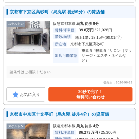
京都市下京区高砂町（烏丸駅 徒歩9分）の貸店舗
阪急京都本線
烏丸
徒歩
9分
スケルトン
賃料/坪単価
39.8万円
/ 21,928円
階数/面積
2
地上1階 / 18.15坪(60.01m
)
所在地
京都市下京区高砂町
重飲食
軽飲食
サロン（マッ
出店可能業態
サージ・エステ・ネイルな
ど）
諸条件はご相談ください
登録日：2026-06-22
30秒で完了！
お気に入り
無料問い合わせ
京都市中京区十文字町（烏丸駅 徒歩4分）の貸店舗
阪急京都本線
烏丸
徒歩
4分
スケルトン
賃料/坪単価
86.273万円
/ 25,300円
2