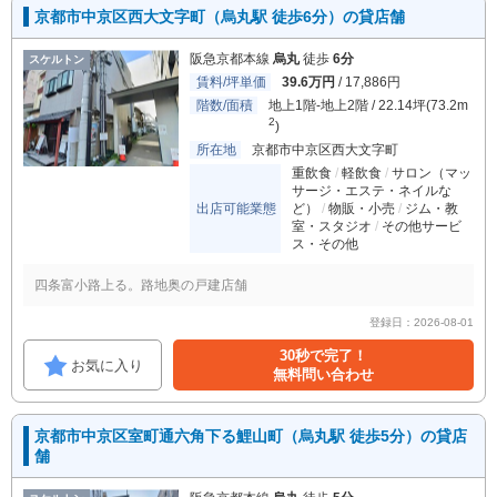
京都市中京区西大文字町（烏丸駅 徒歩6分）の貸店舗
阪急京都本線
烏丸
徒歩
6分
スケルトン
賃料/坪単価
39.6万円
/ 17,886円
階数/面積
地上1階-地上2階 / 22.14坪(73.2m
2
)
所在地
京都市中京区西大文字町
重飲食
軽飲食
サロン（マッ
サージ・エステ・ネイルな
出店可能業態
ど）
物販・小売
ジム・教
室・スタジオ
その他サービ
ス・その他
四条富小路上る。路地奥の戸建店舗
登録日：2026-08-01
30秒で完了！
お気に入り
無料問い合わせ
京都市中京区室町通六角下る鯉山町（烏丸駅 徒歩5分）の貸店
舗