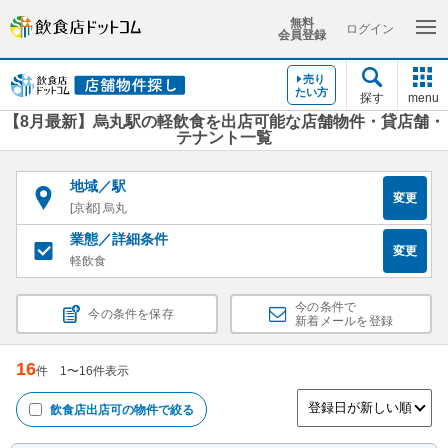
無料
ログイン
会員登録
売り
たい方
探す
menu
【8月最新】烏丸駅の軽飲食を出店可能な店舗物件・貸店舗・
テナント一覧
地域／駅
変更
[京都] 烏丸
業態／詳細条件
変更
軽飲食
今の条件で
今の条件を保存
新着メールを登録
16
件
1
〜
16
件表示
飲食店出店可
の物件で絞る