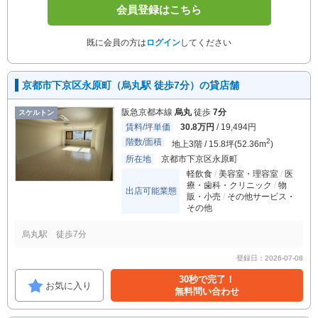
会員登録はこちら
既に会員の方は
ログイン
してください
京都市下京区永原町（烏丸駅 徒歩7分）の貸店舗
阪急京都本線
烏丸
徒歩
7分
スケルトン
賃料/坪単価
30.8万円
/ 19,494円
階数/面積
2
地上3階 / 15.8坪(52.36m
)
所在地
京都市下京区永原町
軽飲食
美容室・理容室
医
療・歯科・クリニック
物
出店可能業態
販・小売
その他サービス・
その他
烏丸駅 徒歩7分
登録日：2026-07-08
30秒で完了！
お気に入り
無料問い合わせ