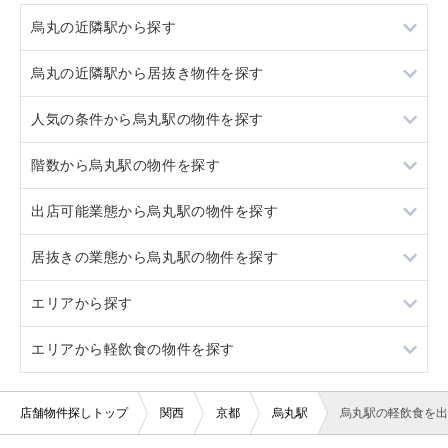
烏丸の近隣駅から探す
烏丸の近隣駅から居抜き物件を探す
大宮
人気の条件から烏丸駅の物件を探す
京都河原町
大宮
階数から烏丸駅の物件を探す
西院
京都河原町
居抜き
出店可能業態から烏丸駅の物件を探す
西院
スケルトン
地下
居抜きの業態から烏丸駅の物件を探す
看板取り付け可
1階
重飲食
エリアから探す
20坪以下
2階
軽飲食
カフェ
エリアから軽飲食の物件を探す
3階以上
バー・クラブ
居酒屋・ダイニングバー
大阪
美容室・理容室
京都
大阪
店舗物件探しトップ
関西
京都
烏丸駅
烏丸駅の軽飲食を出
サロン（マッサージ・エステ・ネイルなど）
兵庫
京都