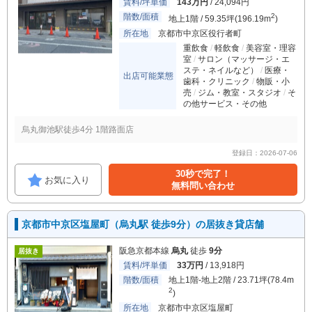
賃料/坪単価
143万円
/ 24,094円
階数/面積
2
地上1階 / 59.35坪(196.19m
)
所在地
京都市中京区役行者町
重飲食
軽飲食
美容室・理容
室
サロン（マッサージ・エ
ステ・ネイルなど）
医療・
出店可能業態
歯科・クリニック
物販・小
売
ジム・教室・スタジオ
そ
の他サービス・その他
烏丸御池駅徒歩4分 1階路面店
登録日：2026-07-06
30秒で完了！
お気に入り
無料問い合わせ
京都市中京区塩屋町（烏丸駅 徒歩9分）の居抜き貸店舗
阪急京都本線
烏丸
徒歩
9分
居抜き
賃料/坪単価
33万円
/ 13,918円
階数/面積
地上1階-地上2階 / 23.71坪(78.4m
2
)
所在地
京都市中京区塩屋町