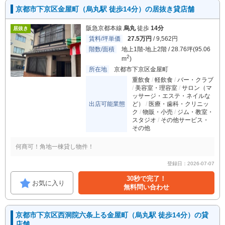
京都市下京区金屋町（烏丸駅 徒歩14分）の居抜き貸店舗
阪急京都本線
烏丸
徒歩
14分
居抜き
賃料/坪単価
27.5万円
/ 9,562円
階数/面積
地上1階-地上2階 / 28.76坪(95.06
2
m
)
所在地
京都市下京区金屋町
重飲食
軽飲食
バー・クラブ
美容室・理容室
サロン（マ
ッサージ・エステ・ネイルな
出店可能業態
ど）
医療・歯科・クリニッ
ク
物販・小売
ジム・教室・
スタジオ
その他サービス・
その他
何商可！角地一棟貸し物件！
登録日：2026-07-07
30秒で完了！
お気に入り
無料問い合わせ
京都市下京区西洞院六条上る金屋町（烏丸駅 徒歩14分）の貸
店舗