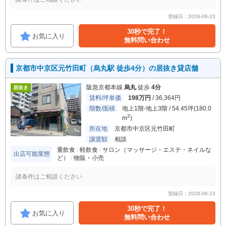
登録日：2026-06-23
30秒で完了！
お気に入り
無料問い合わせ
京都市中京区元竹田町（烏丸駅 徒歩4分）の居抜き貸店舗
阪急京都本線
烏丸
徒歩
4分
居抜き
賃料/坪単価
198万円
/ 36,364円
階数/面積
地上1階-地上3階 / 54.45坪(180.0
2
m
)
所在地
京都市中京区元竹田町
譲渡額
相談
重飲食
軽飲食
サロン（マッサージ・エステ・ネイルな
出店可能業態
ど）
物販・小売
諸条件はご相談ください
登録日：2026-06-23
30秒で完了！
お気に入り
無料問い合わせ