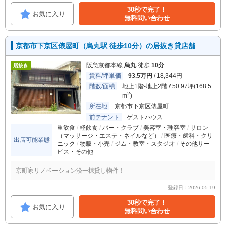
30秒で完了！
お気に入り
無料問い合わせ
京都市下京区俵屋町（烏丸駅 徒歩10分）の居抜き貸店舗
阪急京都本線
烏丸
徒歩
10分
居抜き
賃料/坪単価
93.5万円
/ 18,344円
階数/面積
地上1階-地上2階 / 50.97坪(168.5
2
m
)
所在地
京都市下京区俵屋町
前テナント
ゲストハウス
重飲食
軽飲食
バー・クラブ
美容室・理容室
サロン
（マッサージ・エステ・ネイルなど）
医療・歯科・クリ
出店可能業態
ニック
物販・小売
ジム・教室・スタジオ
その他サー
ビス・その他
京町家リノベーション済一棟貸し物件！
登録日：2026-05-19
30秒で完了！
お気に入り
無料問い合わせ