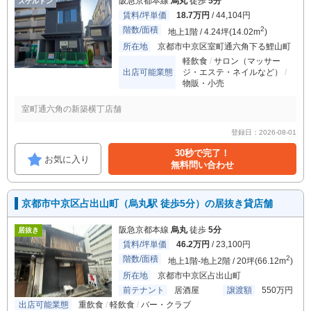
阪急京都本線
烏丸
徒歩
5分
スケルトン
賃料/坪単価
18.7万円
/ 44,104円
階数/面積
2
地上1階 / 4.24坪(14.02m
)
所在地
京都市中京区室町通六角下る鯉山町
軽飲食
サロン（マッサー
出店可能業態
ジ・エステ・ネイルなど）
物販・小売
室町通六角の新築横丁店舗
登録日：2026-08-01
30秒で完了！
お気に入り
無料問い合わせ
京都市中京区占出山町（烏丸駅 徒歩5分）の居抜き貸店舗
阪急京都本線
烏丸
徒歩
5分
居抜き
賃料/坪単価
46.2万円
/ 23,100円
階数/面積
2
地上1階-地上2階 / 20坪(66.12m
)
所在地
京都市中京区占出山町
前テナント
居酒屋
譲渡額
550万円
出店可能業態
重飲食
軽飲食
バー・クラブ