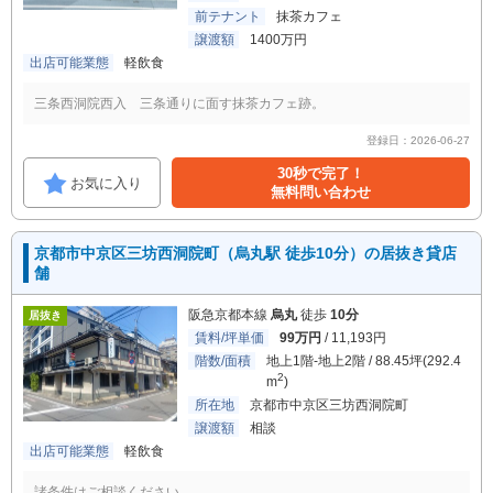
前テナント
抹茶カフェ
譲渡額
1400万円
出店可能業態
軽飲食
三条西洞院西入 三条通りに面す抹茶カフェ跡。
登録日：2026-06-27
30秒で完了！
お気に入り
無料問い合わせ
京都市中京区三坊西洞院町（烏丸駅 徒歩10分）の居抜き貸店
舗
阪急京都本線
烏丸
徒歩
10分
居抜き
賃料/坪単価
99万円
/ 11,193円
階数/面積
地上1階-地上2階 / 88.45坪(292.4
2
m
)
所在地
京都市中京区三坊西洞院町
譲渡額
相談
出店可能業態
軽飲食
諸条件はご相談ください