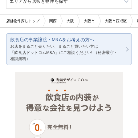
エリアから居抜き物件を探す
20坪以下
美容室・理容室
その他
堺市すべて
大阪
賃料10万円以下
サロン（マッサージ・エステ・ネイルなど）
大阪市都島区
京都
大阪
店舗物件探しトップ
関西
大阪
大阪市
大阪市西成区
賃料20万円以下
医療・歯科・クリニック
大阪市福島区
兵庫
京都
飲食店の事業譲渡・M&Aをお考えの方へ
物販・小売
大阪市此花区
兵庫
お店をまるごと売りたい、まるごと買いたい方は
「飲食店ドットコムM&A」にご相談ください!!（秘密厳守・
ジム・教室・スタジオ
大阪市西区
相談無料）
その他サービス・その他
大阪市港区
大阪市大正区
大阪市天王寺区
大阪市浪速区
大阪市西淀川区