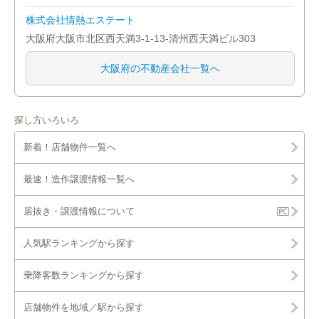
株式会社情熱エステート
大阪市鶴見区
大阪府大阪市北区西天満3-1-13-清州西天満ビル303
大阪市住之江区
大阪府の不動産会社一覧へ
大阪市平野区
大阪市北区
探し方いろいろ
新着！店舗物件一覧へ
大阪市中央区
最速！造作譲渡情報一覧へ
堺市堺区
居抜き・譲渡情報について
堺市中区
人気駅ランキングから探す
堺市東区
乗降客数ランキングから探す
堺市西区
店舗物件を地域／駅から探す
堺市南区