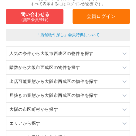
すべて表示するにはログインが必要です。
問い合わせる
会員ログイン
（無料会員登録）
「店舗物件探し」会員特典について
人気の条件から大阪市西成区の物件を探す
階数から大阪市西成区の物件を探す
居抜き
出店可能業態から大阪市西成区の物件を探す
スケルトン
1階
居抜きの業態から大阪市西成区の物件を探す
ロードサイド物件
2階
重飲食
大阪の市区町村から探す
看板取り付け可
3階以上
軽飲食
カラオケ・パブ・スナック
エリアから探す
10坪以下
バー・クラブ
和食
大阪市すべて