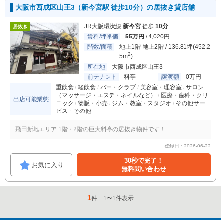
大阪市西成区山王3（新今宮駅 徒歩10分）の居抜き貸店舗
JR大阪環状線
新今宮
徒歩
10分
居抜き
賃料/坪単価
55万円
/ 4,020円
階数/面積
地上1階-地上2階 / 136.81坪(452.2
2
5m
)
所在地
大阪市西成区山王3
前テナント
料亭
譲渡額
0万円
重飲食
軽飲食
バー・クラブ
美容室・理容室
サロン
（マッサージ・エステ・ネイルなど）
医療・歯科・クリ
出店可能業態
ニック
物販・小売
ジム・教室・スタジオ
その他サー
ビス・その他
飛田新地エリア 1階・2階の巨大料亭の居抜き物件です！
登録日：2026-06-22
30秒で完了！
お気に入り
無料問い合わせ
1
件
1
〜
1
件表示