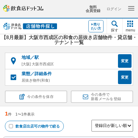
無料
ログイン
会員登録
売り
たい方
探す
menu
【8月最新】大阪市西成区の和食の居抜き店舗物件・貸店舗・
テナント一覧
地域／駅
変更
[大阪] 大阪市西成区
業態／詳細条件
変更
居抜き物件(和食)
今の条件で
今の条件を保存
新着メールを登録
1
件
1
〜
1
件表示
飲食店出店可
の物件で絞る