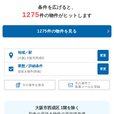
条件を広げると、
1275
件の物件がヒットします
1275件の物件を見る
地域／駅
変更
[大阪] 大阪市西成区
業態／詳細条件
変更
居抜き物件(和食)
今の条件で
今の条件を保存
新着メールを登録
大阪市西成区 1階を除く
和食の居抜き物件の平均坪単価