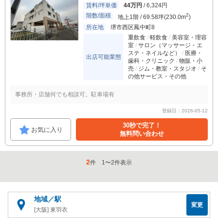
賃料/坪単価
44万円
/ 6,324円
階数/面積
2
地上1階 / 69.58坪(230.0m
)
所在地
堺市西区鳳中町8
重飲食
軽飲食
美容室・理容
室
サロン（マッサージ・エ
ステ・ネイルなど）
医療・
出店可能業態
歯科・クリニック
物販・小
売
ジム・教室・スタジオ
そ
の他サービス・その他
事務所・店舗何でも相談可。駐車場有
登録日：2026-05-12
30秒で完了！
お気に入り
無料問い合わせ
2
件
1
〜
2
件表示
地域／駅
変更
[大阪] 東羽衣