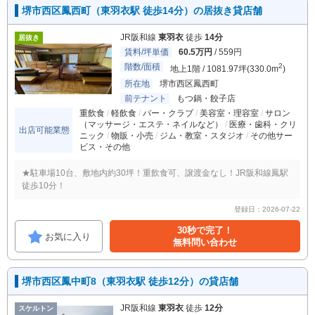
堺市西区鳳西町（東羽衣駅 徒歩14分）の居抜き貸店舗
JR阪和線
東羽衣
徒歩
14分
居抜き
賃料/坪単価
60.5万円
/ 559円
階数/面積
2
地上1階 / 1081.97坪(330.0m
)
所在地
堺市西区鳳西町
前テナント
もつ鍋・餃子店
重飲食
軽飲食
バー・クラブ
美容室・理容室
サロン
（マッサージ・エステ・ネイルなど）
医療・歯科・クリ
出店可能業態
ニック
物販・小売
ジム・教室・スタジオ
その他サー
ビス・その他
★駐車場10台、敷地内約30坪！重飲食可、譲渡金なし！JR阪和線鳳駅
徒歩10分！
登録日：2026-07-22
30秒で完了！
お気に入り
無料問い合わせ
堺市西区鳳中町8（東羽衣駅 徒歩12分）の貸店舗
JR阪和線
東羽衣
徒歩
12分
スケルトン