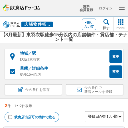
無料
ログイン
会員登録
売り
たい方
探す
menu
【8月最新】東羽衣駅徒歩15分以内の店舗物件・貸店舗・テナ
ント一覧
地域／駅
変更
[大阪] 東羽衣
業態／詳細条件
変更
徒歩15分以内
今の条件で
今の条件を保存
新着メールを登録
2
件
1
〜
2
件表示
飲食店出店可
の物件で絞る