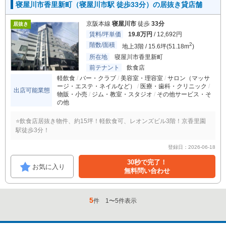
寝屋川市香里新町（寝屋川市駅 徒歩33分）の居抜き貸店舗
京阪本線
寝屋川市
徒歩
33分
居抜き
賃料/坪単価
19.8万円
/ 12,692円
階数/面積
2
地上3階 / 15.6坪(51.18m
)
所在地
寝屋川市香里新町
前テナント
飲食店
軽飲食
バー・クラブ
美容室・理容室
サロン（マッサ
ージ・エステ・ネイルなど）
医療・歯科・クリニック
出店可能業態
物販・小売
ジム・教室・スタジオ
その他サービス・そ
の他
⭐️飲食店居抜き物件、約15坪！軽飲食可、レオンズビル3階！京香里園
駅徒歩3分！
登録日：2026-06-18
30秒で完了！
お気に入り
無料問い合わせ
5
件
1
〜
5
件表示