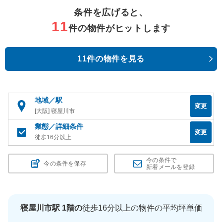
条件を広げると、
11
件の物件がヒットします
11件の物件を見る
地域／駅
変更
[大阪] 寝屋川市
業態／詳細条件
変更
徒歩16分以上
今の条件で
今の条件を保存
新着メールを登録
寝屋川市駅 1階の
徒歩16分以上の物件の平均坪単価