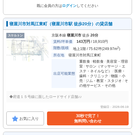
既に会員の方は
ログイン
してください
寝屋川市対馬江東町（寝屋川市駅 徒歩20分）の貸店舗
京阪本線
寝屋川市
徒歩
20分
スケルトン
賃料/坪単価
143万円
/ 18,910円
階数/面積
2
地上1階 / 75.62坪(249.97m
)
所在地
寝屋川市対馬江東町
重飲食
軽飲食
美容室・理容
室
サロン（マッサージ・エ
ステ・ネイルなど）
医療・
出店可能業態
歯科・クリニック
物販・小
売
ジム・教室・スタジオ
そ
の他サービス・その他
◆府道１５号線に面したロードサイド店舗♪♪
登録日：2026-06-19
30秒で完了！
お気に入り
無料問い合わせ