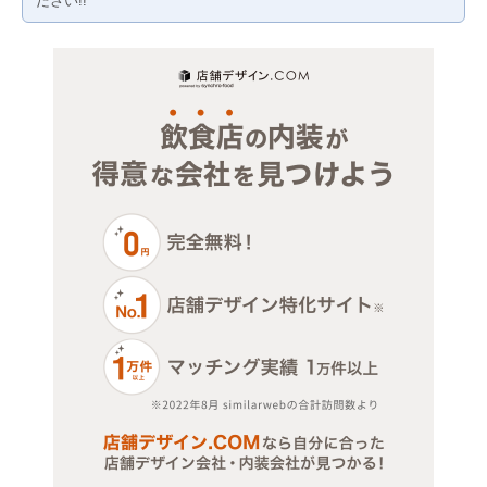
ださい!!
賃料10万円以下
医療・歯科・クリニック
賃料20万円以下
物販・小売
ジム・教室・スタジオ
その他サービス・その他