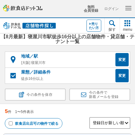
無料
ログイン
会員登録
売り
たい方
探す
menu
【8月最新】寝屋川市駅徒歩16分以上の店舗物件・貸店舗・テ
ナント一覧
地域／駅
変更
[大阪] 寝屋川市
業態／詳細条件
変更
徒歩16分以上
今の条件で
今の条件を保存
新着メールを登録
5
件
1
〜
5
件表示
飲食店出店可
の物件で絞る