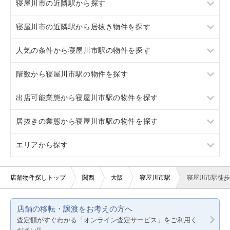
寝屋川市の近隣駅から探す
寝屋川市の近隣駅から居抜き物件を探す
萱島
人気の条件から寝屋川市駅の物件を探す
香里園
萱島
階数から寝屋川市駅の物件を探す
大和田
香里園
居抜き
出店可能業態から寝屋川市駅の物件を探す
光善寺
大和田
スケルトン
1階
居抜きの業態から寝屋川市駅の物件を探す
光善寺
ロードサイド物件
2階
重飲食
エリアから探す
駐車場あり
3階以上
軽飲食
アジア料理
看板取り付け可
バー・クラブ
カラオケ・パブ・スナック
大阪
店舗物件探しトップ
関西
大阪
寝屋川市駅
寝屋川市駅徒歩
10坪以下
美容室・理容室
京都
店舗の移転・譲渡をお考えの方へ
20坪以下
サロン（マッサージ・エステ・ネイルなど）
兵庫
査定額がすぐわかる「オンライン査定サービス」をご利用く