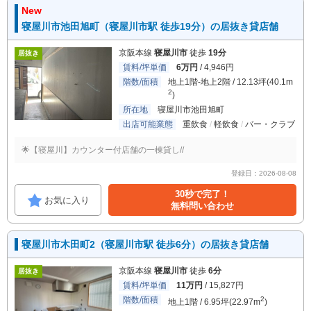
New
寝屋川市池田旭町（寝屋川市駅 徒歩19分）の居抜き貸店舗
京阪本線
寝屋川市
徒歩
19分
居抜き
賃料/坪単価
6万円
/ 4,946円
階数/面積
地上1階-地上2階 / 12.13坪(40.1m
2
)
所在地
寝屋川市池田旭町
出店可能業態
重飲食
軽飲食
バー・クラブ
🌟【寝屋川】カウンター付店舗の一棟貸し//
登録日：2026-08-08
30秒で完了！
お気に入り
無料問い合わせ
寝屋川市木田町2（寝屋川市駅 徒歩6分）の居抜き貸店舗
京阪本線
寝屋川市
徒歩
6分
居抜き
賃料/坪単価
11万円
/ 15,827円
階数/面積
2
地上1階 / 6.95坪(22.97m
)