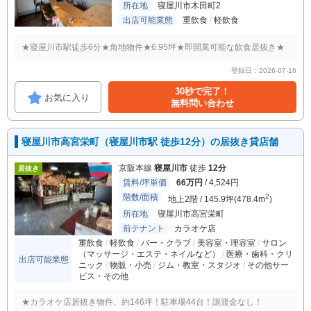
所在地
寝屋川市木田町2
出店可能業態
重飲食
軽飲食
★寝屋川市駅徒歩6分★角地物件★6.95坪★即開業可能な飲食居抜き★
登録日：2026-07-16
30秒で完了！
お気に入り
無料問い合わせ
寝屋川市高宮栄町（寝屋川市駅 徒歩12分）の居抜き貸店舗
京阪本線
寝屋川市
徒歩
12分
居抜き
賃料/坪単価
66万円
/ 4,524円
階数/面積
2
地上2階 / 145.9坪(478.4m
)
所在地
寝屋川市高宮栄町
前テナント
カラオケ店
重飲食
軽飲食
バー・クラブ
美容室・理容室
サロン
（マッサージ・エステ・ネイルなど）
医療・歯科・クリ
出店可能業態
ニック
物販・小売
ジム・教室・スタジオ
その他サー
ビス・その他
★カラオケ店居抜き物件、約146坪！駐車場44台！譲渡金なし！