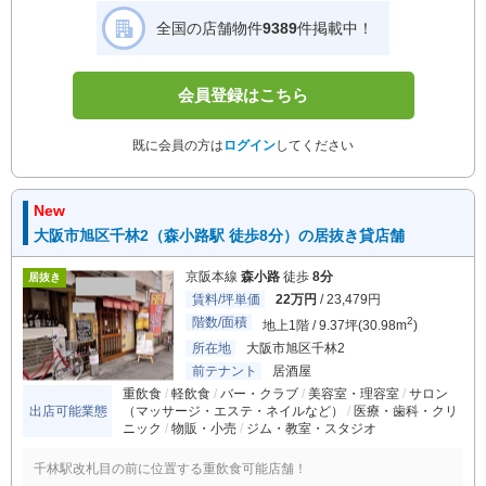
全国の店舗物件
9389
件掲載中！
会員登録はこちら
既に会員の方は
ログイン
してください
New
大阪市旭区千林2（森小路駅 徒歩8分）の居抜き貸店舗
京阪本線
森小路
徒歩
8分
居抜き
賃料/坪単価
22万円
/ 23,479円
階数/面積
2
地上1階 / 9.37坪(30.98m
)
所在地
大阪市旭区千林2
前テナント
居酒屋
重飲食
軽飲食
バー・クラブ
美容室・理容室
サロン
出店可能業態
（マッサージ・エステ・ネイルなど）
医療・歯科・クリ
ニック
物販・小売
ジム・教室・スタジオ
千林駅改札目の前に位置する重飲食可能店舗！