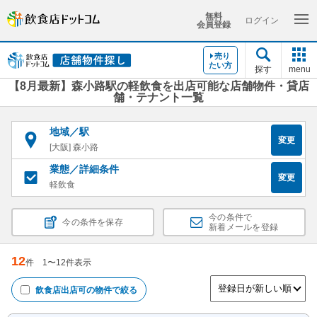
無料
ログイン
会員登録
売り
たい方
探す
menu
【8月最新】森小路駅の軽飲食を出店可能な店舗物件・貸店
舗・テナント一覧
地域／駅
変更
[大阪] 森小路
業態／詳細条件
変更
軽飲食
今の条件で
今の条件を保存
新着メールを登録
12
件
1
〜
12
件表示
飲食店出店可
の物件で絞る