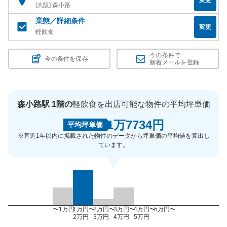
[大阪] 森小路
業態／詳細条件
変更
軽飲食
今の条件で
今の条件を保存
新着メールを登録
森小路駅 1階の
軽飲食を出店可能な物件の平均坪単価
1万7734円
平均坪単価
※直近1年以内に掲載された物件のデータから坪単価の平均値を算出し
ています。
〜1万円
1万円〜
2万円〜
3万円〜
4万円〜
5万円〜
2万円
3万円
4万円
5万円