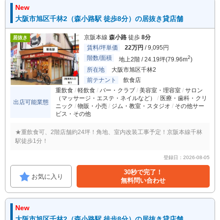
New
大阪市旭区千林2（森小路駅 徒歩8分）の居抜き貸店舗
京阪本線
森小路
徒歩
8分
居抜き
賃料/坪単価
22万円
/ 9,095円
階数/面積
2
地上2階 / 24.19坪(79.96m
)
所在地
大阪市旭区千林2
前テナント
飲食店
重飲食
軽飲食
バー・クラブ
美容室・理容室
サロン
（マッサージ・エステ・ネイルなど）
医療・歯科・クリ
出店可能業態
ニック
物販・小売
ジム・教室・スタジオ
その他サー
ビス・その他
★重飲食可、2階店舗約24坪！角地、室内改装工事予定！京阪本線千林
駅徒歩1分！
登録日：2026-08-05
30秒で完了！
お気に入り
無料問い合わせ
New
大阪市旭区千林2（森小路駅 徒歩8分）の居抜き貸店舗