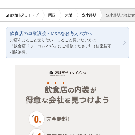
バー・クラブ
京都
大阪
店舗物件探しトップ
関西
大阪
森小路駅
森小路駅の軽飲食
美容室・理容室
兵庫
京都
飲食店の事業譲渡・M&Aをお考えの方へ
サロン（マッサージ・エステ・ネイルなど）
兵庫
お店をまるごと売りたい、まるごと買いたい方は
「飲食店ドットコムM&A」にご相談ください!!（秘密厳守・
医療・歯科・クリニック
相談無料）
物販・小売
ジム・教室・スタジオ
その他サービス・その他