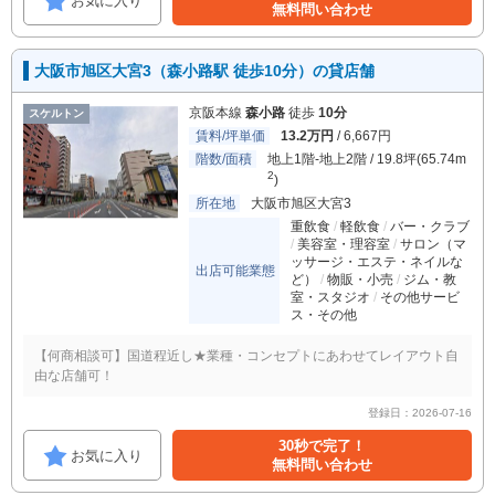
お気に入り
無料問い合わせ
大阪市旭区大宮3（森小路駅 徒歩10分）の貸店舗
京阪本線
森小路
徒歩
10分
スケルトン
賃料/坪単価
13.2万円
/ 6,667円
階数/面積
地上1階-地上2階 / 19.8坪(65.74m
2
)
所在地
大阪市旭区大宮3
重飲食
軽飲食
バー・クラブ
美容室・理容室
サロン（マ
ッサージ・エステ・ネイルな
出店可能業態
ど）
物販・小売
ジム・教
室・スタジオ
その他サービ
ス・その他
【何商相談可】国道程近し★業種・コンセプトにあわせてレイアウト自
由な店舗可！
登録日：2026-07-16
30秒で完了！
お気に入り
無料問い合わせ