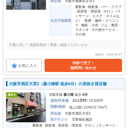
所在地
大阪市城東区古市3
重飲食
軽飲食
バー・クラブ
美容室・理容室
サロン（マ
ッサージ・エステ・ネイルな
出店可能業態
ど）
医療・歯科・クリニッ
ク
物販・小売
ジム・教室・
スタジオ
その他サービス・
その他
大通り沿い！視認性良好！業種ご相談くださいませ
登録日：2026-06-27
30秒で完了！
お気に入り
無料問い合わせ
大阪市旭区大宮2（森小路駅 徒歩6分）の居抜き貸店舗
京阪本線
森小路
徒歩
6分
居抜き
賃料/坪単価
23.1万円
/ 10,500円
階数/面積
2
地上1階 / 22坪(72.73m
)
所在地
大阪市旭区大宮2
前テナント
児童福祉施設
重飲食
軽飲食
美容室・理容室
サロン（マッサージ・