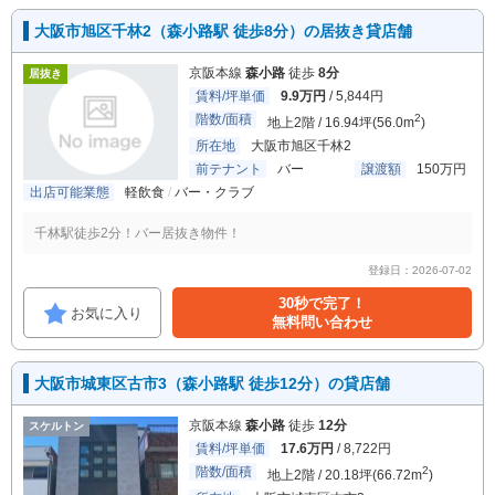
大阪市旭区千林2（森小路駅 徒歩8分）の居抜き貸店舗
京阪本線
森小路
徒歩
8分
居抜き
賃料/坪単価
9.9万円
/ 5,844円
階数/面積
2
地上2階 / 16.94坪(56.0m
)
所在地
大阪市旭区千林2
前テナント
バー
譲渡額
150万円
出店可能業態
軽飲食
バー・クラブ
千林駅徒歩2分！バー居抜き物件！
登録日：2026-07-02
30秒で完了！
お気に入り
無料問い合わせ
大阪市城東区古市3（森小路駅 徒歩12分）の貸店舗
京阪本線
森小路
徒歩
12分
スケルトン
賃料/坪単価
17.6万円
/ 8,722円
階数/面積
2
地上2階 / 20.18坪(66.72m
)