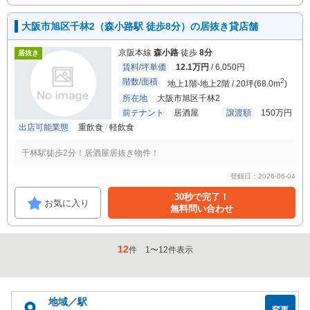
大阪市旭区千林2（森小路駅 徒歩8分）の居抜き貸店舗
京阪本線
森小路
徒歩
8分
居抜き
賃料/坪単価
12.1万円
/ 6,050円
階数/面積
2
地上1階-地上2階 / 20坪(68.0m
)
所在地
大阪市旭区千林2
前テナント
居酒屋
譲渡額
150万円
出店可能業態
重飲食
軽飲食
千林駅徒歩2分！居酒屋居抜き物件！
登録日：2026-06-04
30秒で完了！
お気に入り
無料問い合わせ
12
件
1
〜
12
件表示
地域／駅
変更