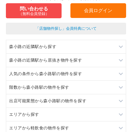
問い合わせる
会員ログイン
（無料会員登録）
「店舗物件探し」会員特典について
森小路の近隣駅から探す
森小路の近隣駅から居抜き物件を探す
関目
人気の条件から森小路駅の物件を探す
千林
関目
階数から森小路駅の物件を探す
野江
千林
スケルトン
出店可能業態から森小路駅の物件を探す
滝井
野江
ロードサイド物件
2階
エリアから探す
滝井
看板取り付け可
重飲食
エリアから軽飲食の物件を探す
賃料20万円以下
軽飲食
大阪