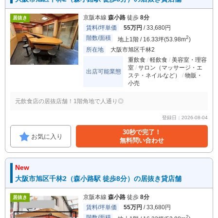
京阪本線
森小路
徒歩
8分
居抜き
賃料/坪単価
55万円
/ 33,680円
階数/面積
2
地上1階 / 16.33坪(53.98m
)
所在地
大阪市旭区千林2
重飲食
軽飲食
美容室・理容
室
サロン（マッサージ・エ
出店可能業態
ステ・ネイルなど）
物販・
小売
元飲食店の居抜店舗！1階角地で人通り◎
登録日：2026-08-04
30秒で完了！
お気に入り
無料問い合わせ
New
大阪市旭区千林2（森小路駅 徒歩8分）の居抜き貸店舗
京阪本線
森小路
徒歩
8分
居抜き
賃料/坪単価
55万円
/ 33,680円
階数/面積
2