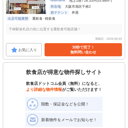
地上1階 / 16.33坪(53.98m
)
所在地
大阪市旭区千林2
前テナント
丼屋
出店可能業態
重飲食
軽飲食
千林駅改札目の前に位置する重飲食可能店舗！
登録日：2026-08-03
30秒で完了！
お気に入り
無料問い合わせ
飲食店が得意な物件探しサイト
飲食店ドットコム会員（無料）になると、
より詳細な物件情報
がご覧いただけます！
階数・保証金などを公開！
新着物件をメールでお知らせ！