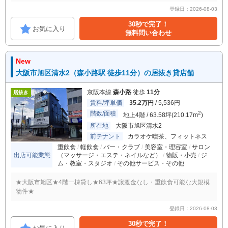
登録日：2026-08-03
30秒で完了！
お気に入り
無料問い合わせ
New
大阪市旭区清水2（森小路駅 徒歩11分）の居抜き貸店舗
京阪本線
森小路
徒歩
11分
居抜き
賃料/坪単価
35.2万円
/ 5,536円
階数/面積
2
地上4階 / 63.58坪(210.17m
)
所在地
大阪市旭区清水2
前テナント
カラオケ喫茶、フィットネス
重飲食
軽飲食
バー・クラブ
美容室・理容室
サロン
出店可能業態
（マッサージ・エステ・ネイルなど）
物販・小売
ジ
ム・教室・スタジオ
その他サービス・その他
★大阪市旭区★4階一棟貸し★63坪★譲渡金なし・重飲食可能な大規模
物件★
登録日：2026-08-03
30秒で完了！