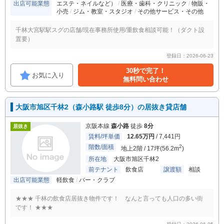
出店可能業態
エステ・ネイルなど）
医療・歯科・クリニック
物販・
小売
ジム・教室・スタジオ
その他サービス・その他
千林大宮駅駅スグの店舗/現在事務所使用/重飲食相談可能！（ダクト設
置要）
登録日：2026-06-23
30秒で完了！
お気に入り
無料問い合わせ
大阪市旭区千林2（森小路駅 徒歩8分）の居抜き貸店舗
京阪本線
森小路
徒歩
8分
居抜き
賃料/坪単価
12.65万円
/ 7,441円
階数/面積
2
地上2階 / 17坪(56.2m
)
所在地
大阪市旭区千林2
前テナント
飲食店
譲渡額
相談
出店可能業態
軽飲食
バー・クラブ
★★★ 千林の飲食店居抜き物件です！ なんと言っても人口の多い街
です！ ★★★