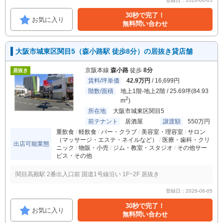
登録日：2026-06-05
30秒で完了！
お気に入り
無料問い合わせ
大阪市城東区関目5（森小路駅 徒歩8分）の居抜き貸店舗
京阪本線
森小路
徒歩
8分
居抜き
賃料/坪単価
42.9万円
/ 16,699円
階数/面積
地上1階-地上2階 / 25.69坪(84.93
2
m
)
所在地
大阪市城東区関目5
前テナント
居酒屋
譲渡額
550万円
重飲食
軽飲食
バー・クラブ
美容室・理容室
サロン
（マッサージ・エステ・ネイルなど）
医療・歯科・クリ
出店可能業態
ニック
物販・小売
ジム・教室・スタジオ
その他サー
ビス・その他
関目高殿駅 2番出入口前 国道1号線沿い 1F~2F 居抜き
登録日：2026-06-05
30秒で完了！
お気に入り
無料問い合わせ