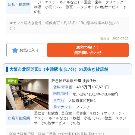
ージ・エステ・ネイルなど）
医療・歯科・クリニック
出店可能業態
物販・小売
ジム・教室・スタジオ
その他サービス・そ
の他
★カフェ居抜き物件、軽飲食可！約13坪！JR山陽本線塚本駅徒歩８
分！
登録日：2026-05-20
30秒で完了！
お気に入り
無料問い合わせ
大阪市北区芝田1（中津駅 徒歩7分）の居抜き貸店舗
阪急神戸本線
中津
徒歩
7分
居抜き
賃料/坪単価
49.5万円
/ 37,671円
階数/面積
2
地下1階 / 13.14坪(43.44m
)
所在地
大阪市北区芝田1
前テナント
フレンチ
重飲食
軽飲食
美容室・理容室
サロン（マッサージ・
出店可能業態
エステ・ネイルなど）
物販・小売
ジム・教室・スタジ
オ
その他サービス・その他
阪急大阪梅田駅、阪急三番街そばの地下1階居抜店舗です！