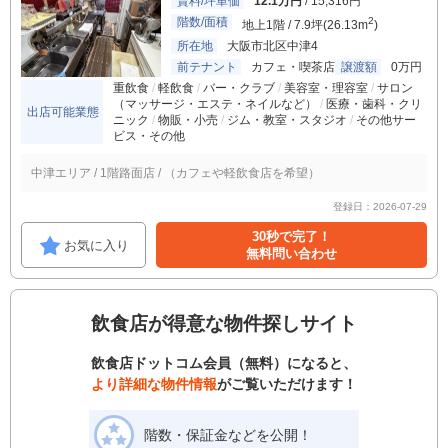
賃料/坪単価
12.1万円
/ 15,316円
階数/面積
2
地上1階 / 7.9坪(26.13m
)
所在地
大阪市北区中津4
前テナント
カフェ・喫茶店
譲渡額
0万円
重飲食
軽飲食
バー・クラブ
美容室・理容室
サロン
（マッサージ・エステ・ネイルなど）
医療・歯科・クリ
出店可能業態
ニック
物販・小売
ジム・教室・スタジオ
その他サー
ビス・その他
中津エリア / 1階路面店 / （カフェや軽飲食店を希望）
登録日：2026-07-29
30秒で完了！
お気に入り
無料問い合わせ
飲食店が得意な物件探しサイト
飲食店ドットコム会員（無料）になると、
より詳細な物件情報
がご覧いただけます！
階数・保証金などを公開！