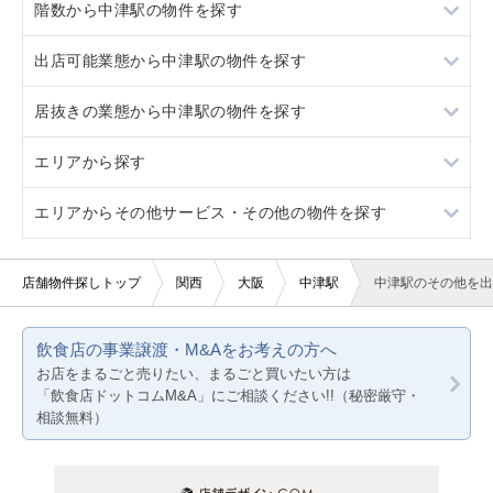
階数から中津駅の物件を探す
西中島南方
大阪梅田
居抜き
出店可能業態から中津駅の物件を探す
神崎川
西中島南方
スケルトン
地下
居抜きの業態から中津駅の物件を探す
神崎川
ロードサイド物件
1階
重飲食
エリアから探す
看板取り付け可
3階以上
軽飲食
カフェ
エリアからその他サービス・その他の物件を探す
10坪以下
バー・クラブ
バー
大阪
20坪以下
美容室・理容室
その他（小売）
京都
大阪
店舗物件探しトップ
関西
大阪
中津駅
中津駅のその他を出
賃料20万円以下
サロン（マッサージ・エステ・ネイルなど）
その他店舗物件
兵庫
京都
飲食店の事業譲渡・M&Aをお考えの方へ
医療・歯科・クリニック
兵庫
お店をまるごと売りたい、まるごと買いたい方は
「飲食店ドットコムM&A」にご相談ください!!（秘密厳守・
物販・小売
相談無料）
ジム・教室・スタジオ