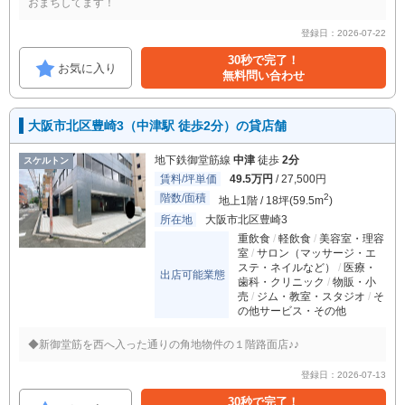
おまちしてます！
登録日：2026-07-22
30秒で完了！
お気に入り
無料問い合わせ
大阪市北区豊崎3（中津駅 徒歩2分）の貸店舗
地下鉄御堂筋線
中津
徒歩
2分
スケルトン
賃料/坪単価
49.5万円
/ 27,500円
階数/面積
2
地上1階 / 18坪(59.5m
)
所在地
大阪市北区豊崎3
重飲食
軽飲食
美容室・理容
室
サロン（マッサージ・エ
ステ・ネイルなど）
医療・
出店可能業態
歯科・クリニック
物販・小
売
ジム・教室・スタジオ
そ
の他サービス・その他
◆新御堂筋を西へ入った通りの角地物件の１階路面店♪♪
登録日：2026-07-13
30秒で完了！