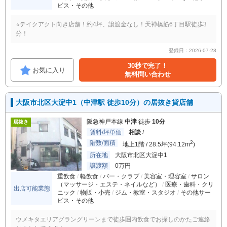
ビス・その他
⭐️テイクアクト向き店舗！約4坪、譲渡金なし！天神橋筋6丁目駅徒歩3
分！
登録日：2026-07-28
30秒で完了！
お気に入り
無料問い合わせ
大阪市北区大淀中1（中津駅 徒歩10分）の居抜き貸店舗
阪急神戸本線
中津
徒歩
10分
居抜き
賃料/坪単価
相談
/
階数/面積
2
地上1階 / 28.5坪(94.12m
)
所在地
大阪市北区大淀中1
譲渡額
0万円
重飲食
軽飲食
バー・クラブ
美容室・理容室
サロン
（マッサージ・エステ・ネイルなど）
医療・歯科・クリ
出店可能業態
ニック
物販・小売
ジム・教室・スタジオ
その他サー
ビス・その他
ウメキタエリアグラングリーンまで徒歩圏内飲食でお探しのかたご連絡