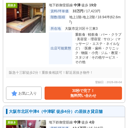
地下鉄御堂筋線
中津
徒歩
19分
居抜き
賃料/坪単価
33万円
/ 17,423円
階数/面積
地上1階-地上2階 / 18.94坪(62.6m
2
)
所在地
大阪市淀川区十三東3
重飲食
軽飲食
バー・クラブ
美容室・理容室
サロン（マ
ッサージ・エステ・ネイルな
出店可能業態
ど）
医療・歯科・クリニッ
ク
物販・小売
ジム・教室・
スタジオ
その他サービス・
その他
阪急十三駅徒歩2分！重飲食相談可！駅近居抜き物件！
登録日：2026-08-04
30秒で完了！
お気に入り
無料問い合わせ
大阪市北区中津4（中津駅 徒歩4分）の居抜き貸店舗
地下鉄御堂筋線
中津
徒歩
4分
居抜き