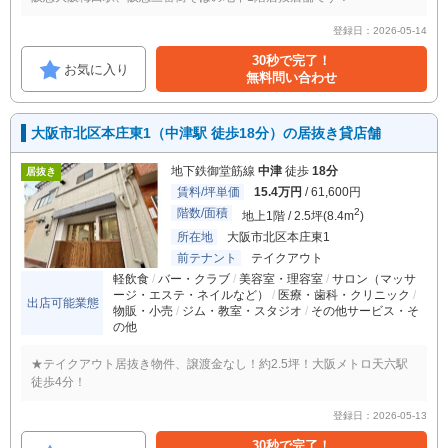
登録日：2026-05-14
30秒で完了！
お気に入り
無料問い合わせ
大阪市北区本庄東1（中津駅 徒歩18分）の居抜き貸店舗
地下鉄御堂筋線
中津
徒歩
18分
居抜き
賃料/坪単価
15.4万円
/ 61,600円
階数/面積
2
地上1階 / 2.5坪(8.4m
)
所在地
大阪市北区本庄東1
前テナント
テイクアウト
軽飲食
バー・クラブ
美容室・理容室
サロン（マッサ
ージ・エステ・ネイルなど）
医療・歯科・クリニック
出店可能業態
物販・小売
ジム・教室・スタジオ
その他サービス・そ
の他
★テイクアウト居抜き物件、譲渡金なし！約2.5坪！大阪メトロ天六駅
徒歩4分！
登録日：2026-05-13
30秒で完了！