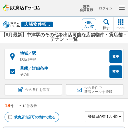
無料
ログイン
会員登録
売り
たい方
探す
menu
【8月最新】中津駅のその他を出店可能な店舗物件・貸店舗・
テナント一覧
地域／駅
変更
[大阪] 中津
業態／詳細条件
変更
その他
今の条件で
今の条件を保存
新着メールを登録
18
件
1
〜
18
件表示
飲食店出店可
の物件で絞る