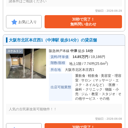
諸条件はご相談ください
登録日：2026-06-29
30秒で完了！
お気に入り
無料問い合わせ
大阪市北区本庄西1（中津駅 徒歩14分）の貸店舗
阪急神戸本線
中津
徒歩
14分
スケルトン
賃料/坪単価
14.85万円
/ 19,186円
階数/面積
2
地上1階 / 7.74坪(25.6m
)
所在地
大阪市北区本庄西1
重飲食
軽飲食
美容室・理容
室
サロン（マッサージ・エ
ステ・ネイルなど）
医療・
出店可能業態
歯科・クリニック
物販・小
売
ジム・教室・スタジオ
そ
の他サービス・その他
人気の古民家改装可能物件！！
登録日：2026-06-08
30秒で完了！