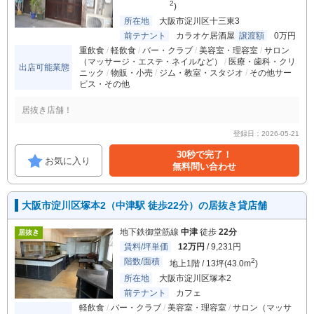
2
)
所在地
大阪市淀川区十三東3
前テナント
カラオケ居酒屋
譲渡額
0万円
重飲食
軽飲食
バー・クラブ
美容室・理容室
サロン
（マッサージ・エステ・ネイルなど）
医療・歯科・クリ
出店可能業態
ニック
物販・小売
ジム・教室・スタジオ
その他サー
ビス・その他
居抜き店舗！
登録日：2026-05-21
30秒で完了！
お気に入り
無料問い合わせ
大阪市淀川区塚本2（中津駅 徒歩22分）の居抜き貸店舗
地下鉄御堂筋線
中津
徒歩
22分
居抜き
賃料/坪単価
12万円
/ 9,231円
階数/面積
2
地上1階 / 13坪(43.0m
)
所在地
大阪市淀川区塚本2
前テナント
カフェ
軽飲食
バー・クラブ
美容室・理容室
サロン（マッサ