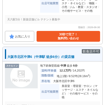
出店可能業態
ステ・ネイルなど）
物販・
小売
ジム・教室・スタジオ
その他サービス・その他
天六駅3分！新築店舗ビル テナント募集中
登録日：2026-06-30
30秒で完了！
お気に入り
無料問い合わせ
飲食店不可
大阪市北区中津6（中津駅 徒歩6分）の貸店舗
地下鉄御堂筋線
中津
徒歩
6分
スケルトン
賃料/坪単価
12.1万円
/ 14,202円
階数/面積
2
地上1階 / 8.52坪(28.16m
)
所在地
大阪市北区中津6
美容室・理容室
サロン（マ
ッサージ・エステ・ネイルな
出店可能業態
ど）
その他サービス・その
他