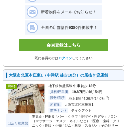
新着物件をメールでお知らせ！
全国の店舗物件
9380
件掲載中！
会員登録はこちら
既に会員の方は
ログイン
してください
大阪市北区本庄東1（中津駅 徒歩18分）の居抜き貸店舗
地下鉄御堂筋線
中津
徒歩
18分
居抜き
賃料/坪単価
19.8万円
/ 46,154円
階数/面積
2
地上1階 / 4.29坪(14.07m
)
所在地
大阪市北区本庄東1
前テナント
テイクアウト
重飲食
軽飲食
バー・クラブ
美容室・理容室
サロン
（マッサージ・エステ・ネイルなど）
医療・歯科・クリ
出店可能業態
ニック
物販・小売
ジム・教室・スタジオ
その他サー