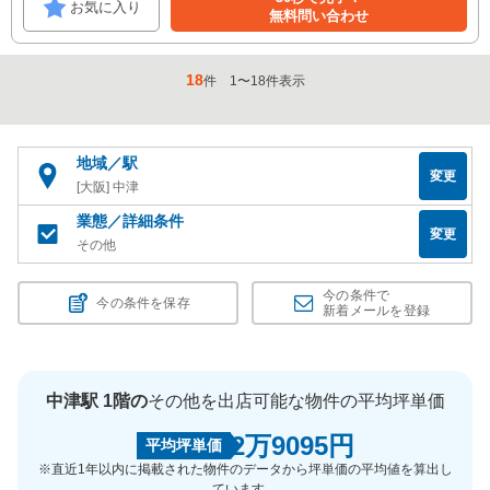
お気に入り
無料問い合わせ
18
件
1
〜
18
件表示
地域／駅
変更
[大阪] 中津
業態／詳細条件
変更
その他
今の条件で
今の条件を保存
新着メールを登録
中津駅 1階の
その他を出店可能な物件の平均坪単価
2万9095円
平均坪単価
※直近1年以内に掲載された物件のデータから坪単価の平均値を算出し
ています。