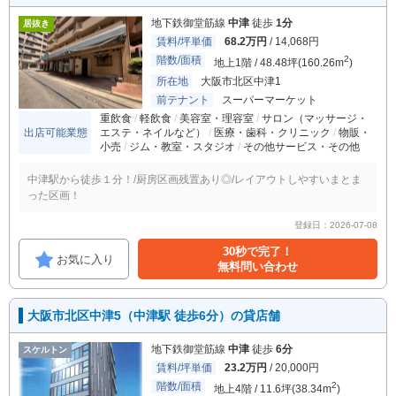
地下鉄御堂筋線
中津
徒歩
1分
居抜き
賃料/坪単価
68.2万円
/ 14,068円
階数/面積
2
地上1階 / 48.48坪(160.26m
)
所在地
大阪市北区中津1
前テナント
スーパーマーケット
重飲食
軽飲食
美容室・理容室
サロン（マッサージ・
出店可能業態
エステ・ネイルなど）
医療・歯科・クリニック
物販・
小売
ジム・教室・スタジオ
その他サービス・その他
中津駅から徒歩１分！/厨房区画残置あり◎/レイアウトしやすいまとま
った区画！
登録日：2026-07-08
30秒で完了！
お気に入り
無料問い合わせ
大阪市北区中津5（中津駅 徒歩6分）の貸店舗
地下鉄御堂筋線
中津
徒歩
6分
スケルトン
賃料/坪単価
23.2万円
/ 20,000円
階数/面積
2
地上4階 / 11.6坪(38.34m
)