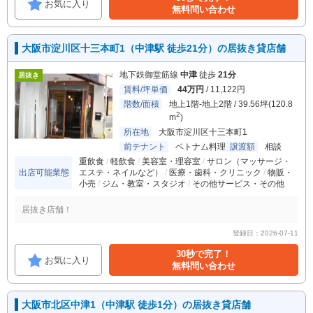
お気に入り
無料問い合わせ
大阪市淀川区十三本町1（中津駅 徒歩21分）の居抜き貸店舗
地下鉄御堂筋線
中津
徒歩
21分
居抜き
賃料/坪単価
44万円
/ 11,122円
階数/面積
地上1階-地上2階 / 39.56坪(120.8
2
m
)
所在地
大阪市淀川区十三本町1
前テナント
ベトナム料理
譲渡額
相談
重飲食
軽飲食
美容室・理容室
サロン（マッサージ・
出店可能業態
エステ・ネイルなど）
医療・歯科・クリニック
物販・
小売
ジム・教室・スタジオ
その他サービス・その他
居抜き店舗！
登録日：2026-07-11
30秒で完了！
お気に入り
無料問い合わせ
大阪市北区中津1（中津駅 徒歩1分）の居抜き貸店舗