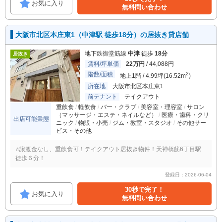
お気に入り
無料問い合わせ
大阪市北区本庄東1（中津駅 徒歩18分）の居抜き貸店舗
地下鉄御堂筋線
中津
徒歩
18分
居抜き
賃料/坪単価
22万円
/ 44,088円
階数/面積
2
地上1階 / 4.99坪(16.52m
)
所在地
大阪市北区本庄東1
前テナント
テイクアウト
重飲食
軽飲食
バー・クラブ
美容室・理容室
サロン
（マッサージ・エステ・ネイルなど）
医療・歯科・クリ
出店可能業態
ニック
物販・小売
ジム・教室・スタジオ
その他サー
ビス・その他
⭐️譲渡金なし、重飲食可！テイクアウト居抜き物件！天神橋筋6丁目駅
徒歩６分！
登録日：2026-06-04
30秒で完了！
お気に入り
無料問い合わせ