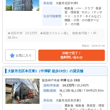
所在地
大阪市北区中津5
軽飲食
バー・クラブ
美容
室・理容室
サロン（マッサ
出店可能業態
ージ・エステ・ネイルなど）
物販・小売
その他サービ
ス・その他
★北区中津 23.2万円 ★新築スケルトン渡し 軽飲食可能！！4F
38.34㎡
登録日：2026-07-06
30秒で完了！
お気に入り
無料問い合わせ
大阪市北区本庄東1（中津駅 徒歩19分）の貸店舗
阪急神戸本線
中津
徒歩
19分
スケルトン
賃料/坪単価
14.3万円
/ 18,240円
階数/面積
地上1階-地上2階 / 7.84坪(25.92m
2
)
所在地
大阪市北区本庄東1
重飲食
軽飲食
美容室・理容
室
サロン（マッサージ・エ