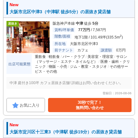
New
大阪市北区中津3（中津駅 徒歩5分）の居抜き貸店舗
阪急神戸本線
中津
徒歩
5分
居抜き
賃料/坪単価
77万円
/ 7,587円
階数/面積
2
地下1階 / 101.49坪(335.5m
)
所在地
大阪市北区中津3
前テナント
カフェ
譲渡額
0万円
重飲食
軽飲食
バー・クラブ
美容室・理容室
サロン
（マッサージ・エステ・ネイルなど）
医療・歯科・クリ
出店可能業態
ニック
物販・小売
ジム・教室・スタジオ
その他サー
ビス・その他
中津 庭付き100坪 カフェ居抜き店舗! 詳細はお問い合わせください。
登録日：2026-08-06
30秒で完了！
お気に入り
無料問い合わせ
New
大阪市淀川区十三東3（中津駅 徒歩19分）の居抜き貸店舗