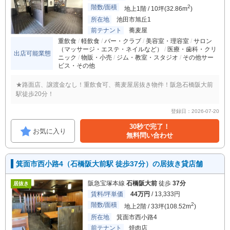
階数/面積
2
地上1階 / 10坪(32.86m
)
所在地
池田市旭丘1
前テナント
蕎麦屋
重飲食
軽飲食
バー・クラブ
美容室・理容室
サロン
（マッサージ・エステ・ネイルなど）
医療・歯科・クリ
出店可能業態
ニック
物販・小売
ジム・教室・スタジオ
その他サー
ビス・その他
★路面店、譲渡金なし！重飲食可、蕎麦屋居抜き物件！阪急石橋阪大前
駅徒歩20分！
登録日：2026-07-20
30秒で完了！
お気に入り
無料問い合わせ
箕面市西小路4（石橋阪大前駅 徒歩37分）の居抜き貸店舗
阪急宝塚本線
石橋阪大前
徒歩
37分
居抜き
賃料/坪単価
44万円
/ 13,333円
階数/面積
2
地上2階 / 33坪(108.52m
)
所在地
箕面市西小路4
前テナント
焼肉店