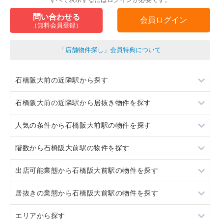
問い合わせる
会員ログイン
（無料会員登録）
「店舗物件探し」会員特典について
石橋阪大前の近隣駅から探す
石橋阪大前の近隣駅から居抜き物件を探す
池田
人気の条件から石橋阪大前駅の物件を探す
蛍池
池田
階数から石橋阪大前駅の物件を探す
桜井
蛍池
居抜き
出店可能業態から石橋阪大前駅の物件を探す
豊中
桜井
ロードサイド物件
1階
居抜きの業態から石橋阪大前駅の物件を探す
豊中
看板取り付け可
2階
重飲食
エリアから探す
10坪以下
軽飲食
そば・うどん