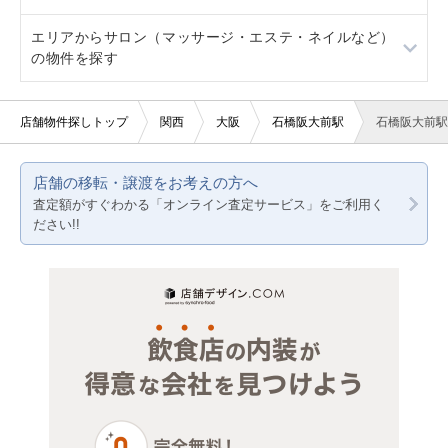
エリアからサロン（マッサージ・エステ・ネイルなど）
20坪以下
バー・クラブ
バー
大阪
の物件を探す
賃料10万円以下
美容室・理容室
その他
京都
大阪
店舗物件探しトップ
関西
大阪
石橋阪大前駅
石橋阪大前駅
賃料20万円以下
サロン（マッサージ・エステ・ネイルなど）
兵庫
京都
医療・歯科・クリニック
店舗の移転・譲渡をお考えの方へ
兵庫
査定額がすぐわかる「オンライン査定サービス」をご利用く
物販・小売
ださい!!
ジム・教室・スタジオ
その他サービス・その他