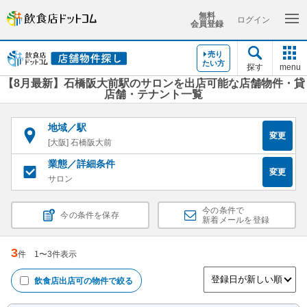
無料
ログイン
会員登録
売り
たい方
探す
menu
【8月最新】石橋阪大前駅のサロンを出店可能な店舗物件・貸
店舗・テナント一覧
地域／駅
変更
[大阪] 石橋阪大前
業態／詳細条件
変更
サロン
今の条件で
今の条件を保存
新着メールを登録
3
件
1
〜
3
件表示
飲食店出店可
の物件で絞る