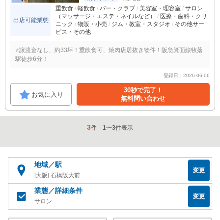
重飲食
軽飲食
バー・クラブ
美容室・理容室
サロン
（マッサージ・エステ・ネイルなど）
医療・歯科・クリ
出店可能業態
ニック
物販・小売
ジム・教室・スタジオ
その他サー
ビス・その他
⭐️譲渡金なし、約33坪！重飲食可、焼肉店居抜き物件！阪急箕面線牧落
駅徒歩6分！
登録日：2026-06-06
30秒で完了！
お気に入り
無料問い合わせ
3
件
1
〜
3
件表示
地域／駅
変更
[大阪] 石橋阪大前
業態／詳細条件
変更
サロン