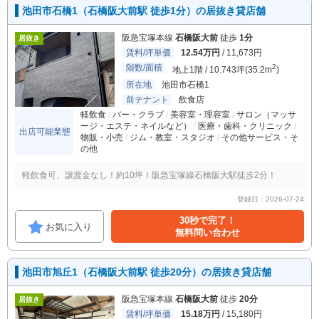
池田市石橋1（石橋阪大前駅 徒歩1分）の居抜き貸店舗
阪急宝塚本線
石橋阪大前
徒歩
1分
居抜き
賃料/坪単価
12.54万円
/ 11,673円
階数/面積
2
地上1階 / 10.743坪(35.2m
)
所在地
池田市石橋1
前テナント
飲食店
軽飲食
バー・クラブ
美容室・理容室
サロン（マッサ
ージ・エステ・ネイルなど）
医療・歯科・クリニック
出店可能業態
物販・小売
ジム・教室・スタジオ
その他サービス・そ
の他
軽飲食可、譲渡金なし！約10坪！阪急宝塚線石橋阪大駅徒歩2分！
登録日：2026-07-24
30秒で完了！
お気に入り
無料問い合わせ
池田市旭丘1（石橋阪大前駅 徒歩20分）の居抜き貸店舗
阪急宝塚本線
石橋阪大前
徒歩
20分
居抜き
賃料/坪単価
15.18万円
/ 15,180円