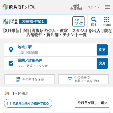
無料
ログイン
会員登録
売り
たい方
探す
menu
【8月最新】関目高殿駅のジム・教室・スタジオを出店可能な
店舗物件・貸店舗・テナント一覧
地域／駅
変更
[大阪] 関目高殿
業態／詳細条件
変更
ジム・教室・スタジオ
今の条件で
今の条件を保存
新着メールを登録
3
件
1
〜
3
件表示
飲食店出店可
の物件で絞る