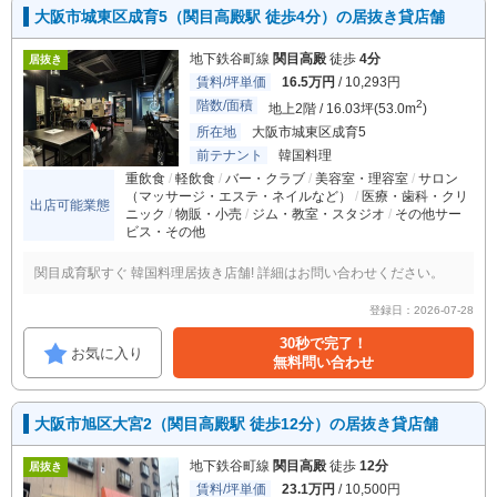
大阪市城東区成育5（関目高殿駅 徒歩4分）の居抜き貸店舗
地下鉄谷町線
関目高殿
徒歩
4分
居抜き
賃料/坪単価
16.5万円
/ 10,293円
階数/面積
2
地上2階 / 16.03坪(53.0m
)
所在地
大阪市城東区成育5
前テナント
韓国料理
重飲食
軽飲食
バー・クラブ
美容室・理容室
サロン
（マッサージ・エステ・ネイルなど）
医療・歯科・クリ
出店可能業態
ニック
物販・小売
ジム・教室・スタジオ
その他サー
ビス・その他
関目成育駅すぐ 韓国料理居抜き店舗! 詳細はお問い合わせください。
登録日：2026-07-28
30秒で完了！
お気に入り
無料問い合わせ
大阪市旭区大宮2（関目高殿駅 徒歩12分）の居抜き貸店舗
地下鉄谷町線
関目高殿
徒歩
12分
居抜き
賃料/坪単価
23.1万円
/ 10,500円