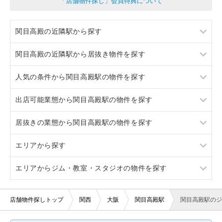
「店舗物件探し」会員特典について
関目高殿の近隣駅から探す
関目高殿の近隣駅から居抜き物件を探す
野江内代
人気の条件から関目高殿駅の物件を探す
千林大宮
野江内代
出店可能業態から関目高殿駅の物件を探す
都島
千林大宮
居抜き
居抜きの業態から関目高殿駅の物件を探す
太子橋今市
都島
看板取り付け可
重飲食
エリアから探す
太子橋今市
軽飲食
居酒屋・ダイニングバー
エリアからジム・教室・スタジオの物件を探す
バー・クラブ
大阪
美容室・理容室
京都
大阪
店舗物件探しトップ
関西
大阪
関目高殿駅
関目高殿駅のジ
サロン（マッサージ・エステ・ネイルなど）
兵庫
京都