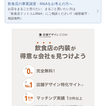
飲食店の事業譲渡・M&Aをお考えの方へ
医療・歯科・クリニック
兵庫
お店をまるごと売りたい、まるごと買いたい方は
「飲食店ドットコムM&A」にご相談ください!!（秘密厳守・
物販・小売
相談無料）
ジム・教室・スタジオ
その他サービス・その他