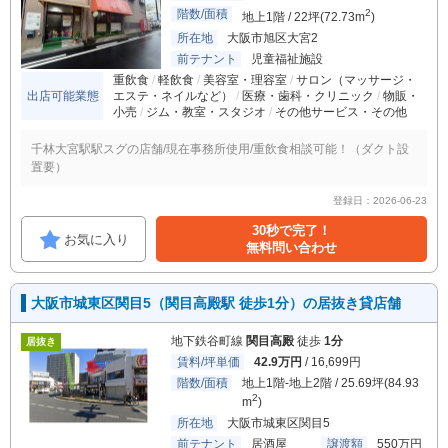
階数/面積
2
地上1階 / 22坪(72.73m
)
所在地
大阪市旭区大宮2
前テナント
児童福祉施設
重飲食
軽飲食
美容室・理容室
サロン（マッサージ・
出店可能業態
エステ・ネイルなど）
医療・歯科・クリニック
物販・
小売
ジム・教室・スタジオ
その他サービス・その他
千林大宮駅駅スグの店舗/現在事務所使用/重飲食相談可能！（ダクト設
置要）
登録日：2026-06-23
30秒で完了！
お気に入り
無料問い合わせ
大阪市城東区関目5（関目高殿駅 徒歩1分）の居抜き貸店舗
地下鉄谷町線
関目高殿
徒歩
1分
居抜き
賃料/坪単価
42.9万円
/ 16,699円
階数/面積
地上1階-地上2階 / 25.69坪(84.93
2
m
)
所在地
大阪市城東区関目5
前テナント
居酒屋
譲渡額
550万円