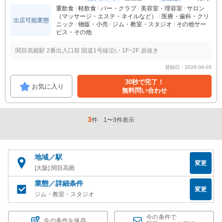
重飲食
軽飲食
バー・クラブ
美容室・理容室
サロン
（マッサージ・エステ・ネイルなど）
医療・歯科・クリ
出店可能業態
ニック
物販・小売
ジム・教室・スタジオ
その他サー
ビス・その他
関目高殿駅 2番出入口前 国道1号線沿い 1F~2F 居抜き
登録日：2026-06-05
30秒で完了！
お気に入り
無料問い合わせ
3
件
1
〜
3
件表示
地域／駅
変更
[大阪] 関目高殿
業態／詳細条件
変更
ジム・教室・スタジオ
今の条件で
今の条件を保存