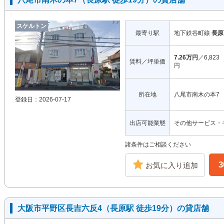
スケルトン
最寄り駅
地下鉄谷町線
長原
7.26万円
／6,823
賃料／坪単価
円
所在地
八尾市南木の本7
登録日：2026-07-17
出店可能業態
その他サービス・
諸条件はご相談ください
お気に入り追加
大阪市平野区長吉六反4（長原駅 徒歩19分）の貸店舗