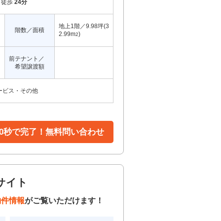
徒歩
24分
地上1階／9.98坪(3
階数／面積
2.99m
)
2
前テナント／
希望譲渡額
ービス・その他
30秒で完了！無料問い合わせ
サイト
物件情報
がご覧いただけます！