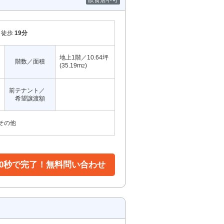
飲食店不可
徒歩
19分
地上1階／10.64坪
階数／面積
(35.19m
)
2
前テナント／
希望譲渡額
その他
30秒で完了！無料問い合わせ