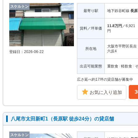
スケルトン
最寄り駅
地下鉄谷町線
長原
11.8万円
／6,921
賃料／坪単価
円
大阪市平野区長吉
所在地
六反4
登録日：2026-06-22
出店可能業態
重飲食
軽飲食
広さ延べ約17坪の貸店舗が募集中
お気に入り追加
八尾市太田新町1（長原駅 徒歩24分）の貸店舗
スケルトン