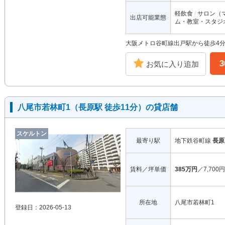
軽飲食
サロン（
出店可能業態
ム・教室・スタジ
大阪メトロ谷町線出戸駅から徒歩4
お気に入り追加
八尾市若林町1（長原駅 徒歩11分）の貸店舗
スケルトン
最寄り駅
地下鉄谷町線
長原
賃料／坪単価
385万円
／7,700円
所在地
八尾市若林町1
登録日：2026-05-13