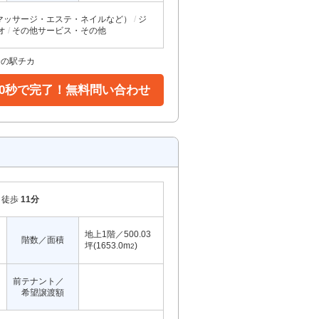
マッサージ・エステ・ネイルなど）
ジ
オ
その他サービス・その他
分の駅チカ
30秒で完了！無料問い合わせ
徒歩
11分
地上1階／500.03
階数／面積
坪(1653.0m
)
2
前テナント／
希望譲渡額