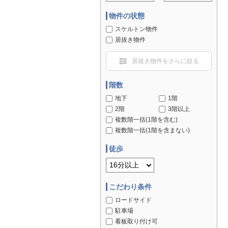
物件の状態
スケルトン物件
居抜き物件
居抜き物件をさらに絞る
階数
地下
1階
2階
3階以上
複数階一括(1階を含む)
複数階一括(1階を含まない)
徒歩
こだわり条件
ロードサイド
駐車場
看板取り付け可