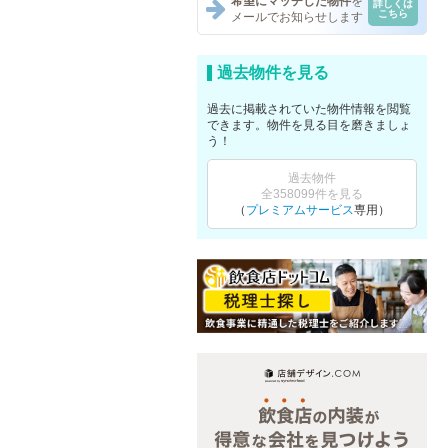
希望にマッチした物件
を
詳しくは
こちら
メールでお知らせします
過去物件を見る
過去に掲載されていた物件情報を閲覧
できます。物件を見る目を磨きましょ
う！
過去物件
全358099件を見る
（
プレミアムサービス
専用）