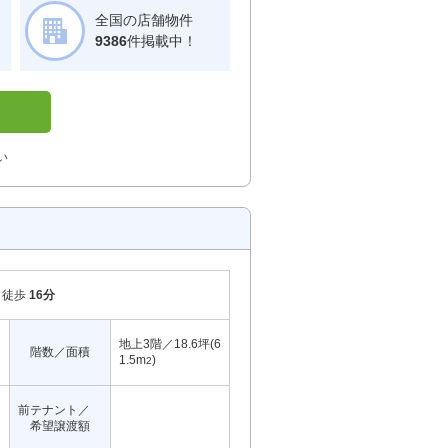
全国の店舗物件
！
9386
件掲載中！
い
徒歩
16分
地上3階／18.6坪(6
階数／面積
1.5m
)
2
前テナント／
希望譲渡額