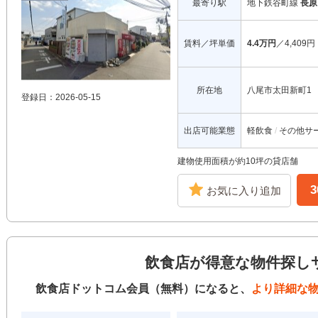
最寄り駅
地下鉄谷町線
長原
賃料／坪単価
4.4万円
／4,409円
所在地
八尾市太田新町1
登録日：2026-05-15
出店可能業態
軽飲食
その他サ
建物使用面積が約10坪の貸店舗
お気に入り追加
飲食店が得意な物件探し
飲食店ドットコム会員（無料）になると、
より詳細な