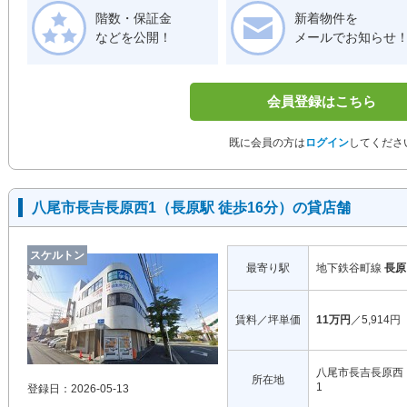
階数・保証金
新着物件を
などを公開！
メールでお知らせ
会員登録はこちら
既に会員の方は
ログイン
してくださ
八尾市長吉長原西1（長原駅 徒歩16分）の貸店舗
スケルトン
最寄り駅
地下鉄谷町線
長原
賃料／坪単価
11万円
／5,914円
八尾市長吉長原西
所在地
1
登録日：2026-05-13