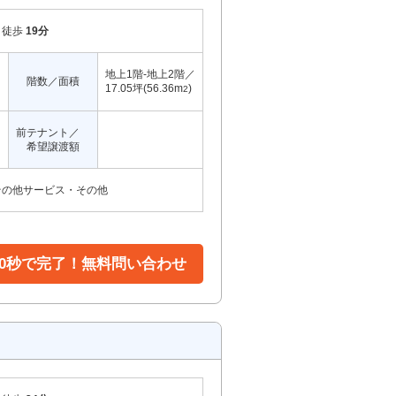
徒歩
19分
地上1階-地上2階／
階数／面積
17.05坪(56.36m
)
2
前テナント／
希望譲渡額
その他サービス・その他
30秒で完了！無料問い合わせ