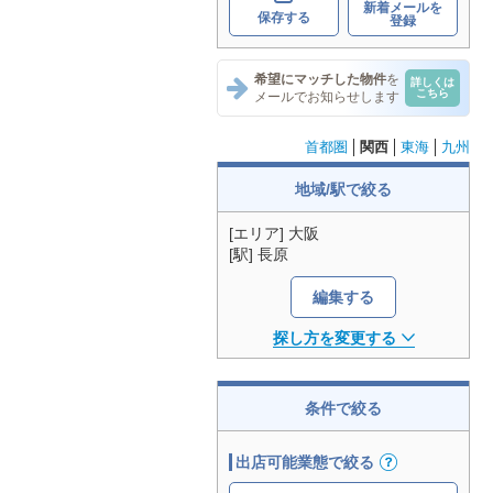
新着メールを
保存する
登録
希望にマッチした物件
を
詳しくは
こちら
メールでお知らせします
首都圏
関西
東海
九州
地域/駅で絞る
[エリア] 大阪
[駅] 長原
編集する
探し方を変更する
条件で絞る
出店可能業態で絞る