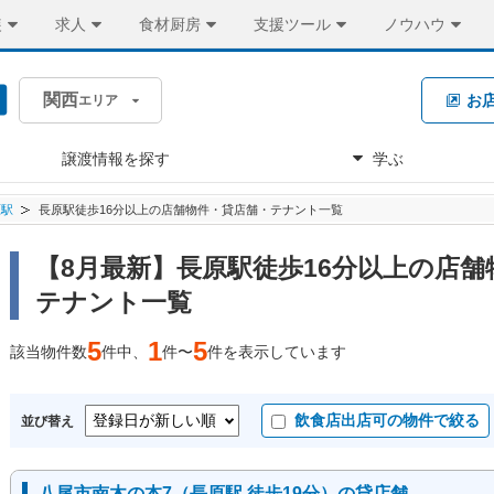
装
求人
食材厨房
支援ツール
ノウハウ
関西
お
エリア
譲渡情報を探す
学ぶ
原駅
長原駅徒歩16分以上の店舗物件・貸店舗・テナント一覧
【8月最新】長原駅徒歩16分以上の店舗
テナント一覧
5
1
5
該当物件数
件中、
件〜
件を表示しています
飲食店出店可の物件で絞る
並び替え
八尾市南木の本7（長原駅 徒歩19分）の貸店舗