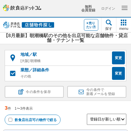
無料
ログイン
会員登録
売り
たい方
探す
menu
【8月最新】朝潮橋駅のその他を出店可能な店舗物件・貸店
舗・テナント一覧
地域／駅
変更
[大阪] 朝潮橋
業態／詳細条件
変更
その他
今の条件で
今の条件を保存
新着メールを登録
3
件
1
〜
3
件表示
飲食店出店可
の物件で絞る