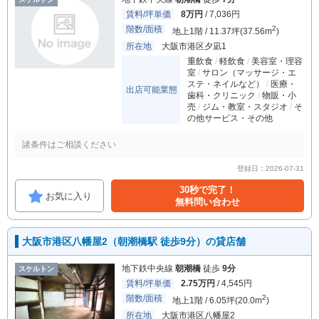
賃料/坪単価
8万円
/ 7,036円
階数/面積
2
地上1階 / 11.37坪(37.56m
)
所在地
大阪市港区夕凪1
重飲食
軽飲食
美容室・理容
室
サロン（マッサージ・エ
ステ・ネイルなど）
医療・
出店可能業態
歯科・クリニック
物販・小
売
ジム・教室・スタジオ
そ
の他サービス・その他
諸条件はご相談ください
登録日：2026-07-31
30秒で完了！
お気に入り
無料問い合わせ
大阪市港区八幡屋2（朝潮橋駅 徒歩9分）の貸店舗
地下鉄中央線
朝潮橋
徒歩
9分
スケルトン
賃料/坪単価
2.75万円
/ 4,545円
階数/面積
2
地上1階 / 6.05坪(20.0m
)
所在地
大阪市港区八幡屋2