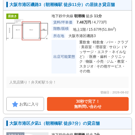
大阪市港区磯路3（朝潮橋駅 徒歩11分）の居抜き貸店舗
地下鉄中央線
朝潮橋
徒歩
11分
居抜き
賃料/坪単価
7.48万円
/ 4,773円
階数/面積
2
地上1階 / 15.67坪(51.8m
)
所在地
大阪市港区磯路3
重飲食
軽飲食
バー・クラブ
美容室・理容室
サロン（マ
ッサージ・エステ・ネイルな
出店可能業態
ど）
医療・歯科・クリニッ
ク
物販・小売
ジム・教室・
スタジオ
その他サービス・
その他
人気店隣り！弁天町駅５分！
登録日：2026-08-02
30秒で完了！
お気に入り
無料問い合わせ
大阪市港区夕凪1（朝潮橋駅 徒歩7分）の貸店舗
地下鉄中央線
朝潮橋
徒歩
7分
スケルトン