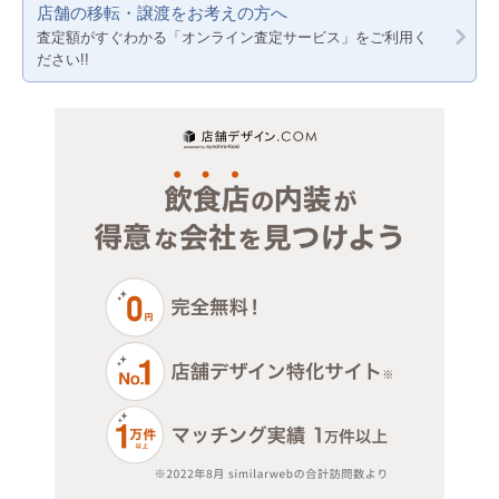
店舗の移転・譲渡をお考えの方へ
賃料20万円以下
サロン（マッサージ・エステ・ネイルなど）
兵庫
査定額がすぐわかる「オンライン査定サービス」をご利用く
ださい!!
医療・歯科・クリニック
物販・小売
ジム・教室・スタジオ
その他サービス・その他