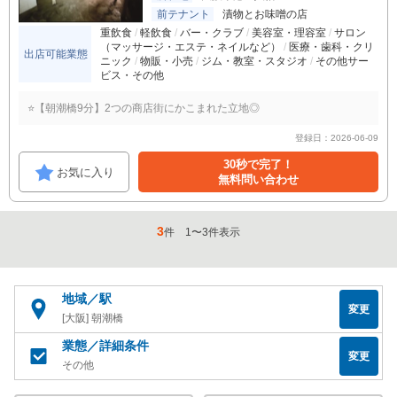
前テナント
漬物とお味噌の店
重飲食
軽飲食
バー・クラブ
美容室・理容室
サロン
（マッサージ・エステ・ネイルなど）
医療・歯科・クリ
出店可能業態
ニック
物販・小売
ジム・教室・スタジオ
その他サー
ビス・その他
⭐【朝潮橋9分】2つの商店街にかこまれた立地◎
登録日：2026-06-09
30秒で完了！
お気に入り
無料問い合わせ
3
件
1
〜
3
件表示
地域／駅
変更
[大阪] 朝潮橋
業態／詳細条件
変更
その他