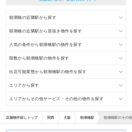
朝潮橋の近隣駅から探す
朝潮橋の近隣駅から居抜き物件を探す
弁天町
人気の条件から朝潮橋駅の物件を探す
大阪港
弁天町
階数から朝潮橋駅の物件を探す
九条
大阪港
スケルトン
出店可能業態から朝潮橋駅の物件を探す
コスモスクエア
九条
ロードサイド物件
1階
エリアから探す
コスモスクエア
看板取り付け可
重飲食
エリアからその他サービス・その他の物件を探す
10坪以下
軽飲食
大阪
20坪以下
バー・クラブ
京都
大阪
店舗物件探しトップ
関西
大阪
朝潮橋駅
朝潮橋駅のその他
賃料10万円以下
美容室・理容室
兵庫
京都