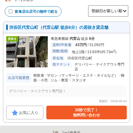
件
1
〜
1
件表示
飲食店出店可
の物件で絞る
渋谷区代官山町（代官山駅 徒歩6分）の居抜き貸店舗
東急東横線
代官山
徒歩
6分
居抜き
賃料/坪単価
43万円
/ 31,092円
階数/面積
2
地上1階 / 13.83坪(45.73m
)
所在地
渋谷区代官山町
前テナント
デリバリー・テイクアウト専門
店
軽飲食
サロン（マッサージ・エステ・ネイルなど）
物
出店可能業態
販・小売
ジム・教室・スタジオ
デリバリー・テイクアウト専門店！
登録日：2026-06-24
30秒で完了！
お気に入り
無料問い合わせ
1
件
1
〜
1
件表示