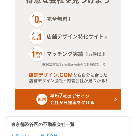
和食
千代田区
洋食
足立区
その他
台東区
美容室・理容室
大田区
ネイルサロン
中央区
その他（サロン）
中野区
クリニック
板橋区
その他（医療系）
品川区
物販・アパレル
文京区
東京都渋谷区の不動産会社一覧
その他（小売）
豊島区