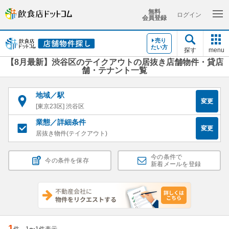
無料
ログイン
会員登録
売り
たい方
探す
menu
【8月最新】渋谷区のテイクアウトの居抜き店舗物件・貸店
舗・テナント一覧
地域／駅
変更
[東京23区] 渋谷区
業態／詳細条件
変更
居抜き物件(テイクアウト)
今の条件で
今の条件を保存
新着メールを登録
1