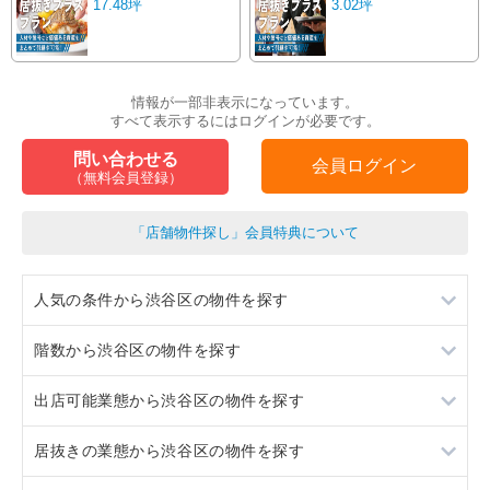
17.48坪
3.02坪
情報が一部非表示になっています。
すべて表示するにはログインが必要です。
問い合わせる
会員ログイン
（無料会員登録）
「店舗物件探し」会員特典について
人気の条件から渋谷区の物件を探す
階数から渋谷区の物件を探す
居抜き
出店可能業態から渋谷区の物件を探す
スケルトン
地下
居抜きの業態から渋谷区の物件を探す
ロードサイド物件
1階
重飲食