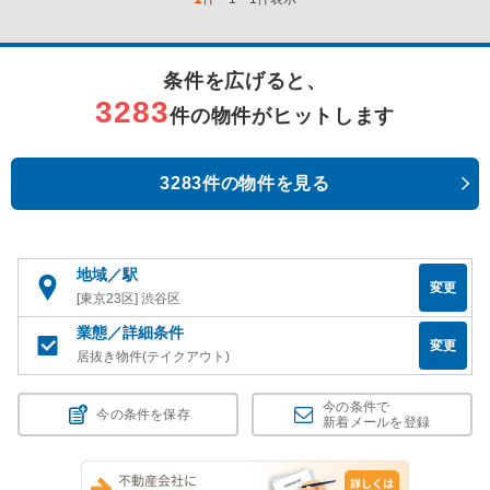
条件を広げると、
3283
件の物件がヒットします
3283件の物件を見る
地域／駅
変更
[東京23区] 渋谷区
業態／詳細条件
変更
居抜き物件(テイクアウト)
今の条件で
今の条件を保存
新着メールを登録