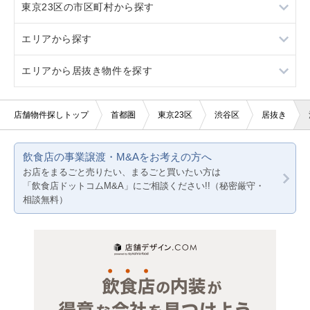
東京23区の市区町村から探す
駐車場あり
2階
軽飲食
ラーメン
エリアから探す
看板取り付け可
3階以上
バー・クラブ
フランス料理
葛飾区
エリアから居抜き物件を探す
10坪以下
美容室・理容室
イタリア料理
江戸川区
東京23区
20坪以下
サロン（マッサージ・エステ・ネイルなど）
焼肉
江東区
東京都下
東京23区
店舗物件探しトップ
首都圏
東京23区
渋谷区
居抜き
賃料10万円以下
医療・歯科・クリニック
鉄板焼き・お好み焼
港区
神奈川
東京都下
飲食店の事業譲渡・M&Aをお考えの方へ
賃料20万円以下
物販・小売
カフェ
荒川区
千葉
神奈川
お店をまるごと売りたい、まるごと買いたい方は
「飲食店ドットコムM&A」にご相談ください!!（秘密厳守・
ジム・教室・スタジオ
テイクアウト
渋谷区
埼玉
千葉
相談無料）
その他サービス・その他
カラオケ・パブ・スナック
新宿区
埼玉
バー
杉並区
居酒屋・ダイニングバー
世田谷区