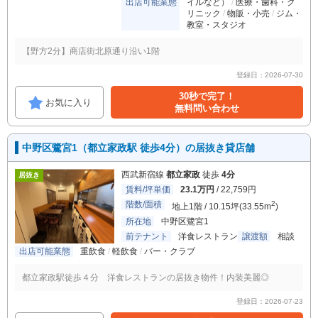
出店可能業態
イルなど）
医療・歯科・ク
リニック
物販・小売
ジム・
教室・スタジオ
【野方2分】商店街北原通り沿い1階
登録日：2026-07-30
30秒で完了！
お気に入り
無料問い合わせ
中野区鷺宮1（都立家政駅 徒歩4分）の居抜き貸店舗
西武新宿線
都立家政
徒歩
4分
居抜き
賃料/坪単価
23.1万円
/ 22,759円
階数/面積
2
地上1階 / 10.15坪(33.55m
)
所在地
中野区鷺宮1
前テナント
洋食レストラン
譲渡額
相談
出店可能業態
重飲食
軽飲食
バー・クラブ
都立家政駅徒歩４分 洋食レストランの居抜き物件！内装美麗◎
登録日：2026-07-23