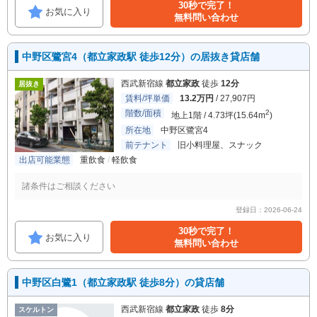
30秒で完了！
お気に入り
無料問い合わせ
中野区鷺宮4（都立家政駅 徒歩12分）の居抜き貸店舗
西武新宿線
都立家政
徒歩
12分
居抜き
賃料/坪単価
13.2万円
/ 27,907円
階数/面積
2
地上1階 / 4.73坪(15.64m
)
所在地
中野区鷺宮4
前テナント
旧小料理屋、スナック
出店可能業態
重飲食
軽飲食
諸条件はご相談ください
登録日：2026-06-24
30秒で完了！
お気に入り
無料問い合わせ
中野区白鷺1（都立家政駅 徒歩8分）の貸店舗
西武新宿線
都立家政
徒歩
8分
スケルトン