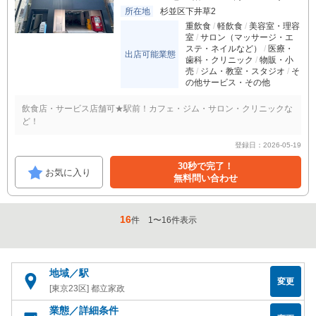
所在地
杉並区下井草2
重飲食
軽飲食
美容室・理容
室
サロン（マッサージ・エ
ステ・ネイルなど）
医療・
出店可能業態
歯科・クリニック
物販・小
売
ジム・教室・スタジオ
そ
の他サービス・その他
飲食店・サービス店舗可★駅前！カフェ・ジム・サロン・クリニックな
ど！
登録日：2026-05-19
30秒で完了！
お気に入り
無料問い合わせ
16
件
1
〜
16
件表示
地域／駅
変更
[東京23区] 都立家政
業態／詳細条件