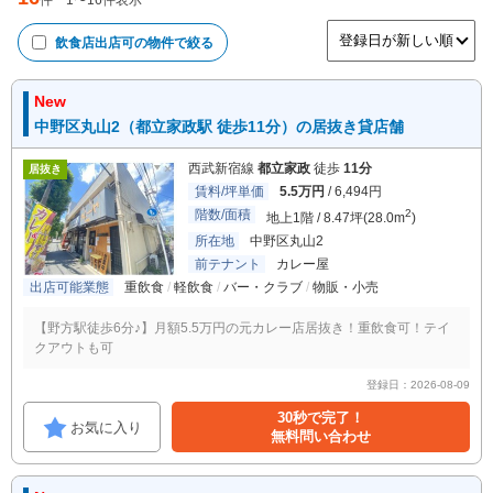
件
1
〜
16
件表示
飲食店出店可
の物件で絞る
New
中野区丸山2（都立家政駅 徒歩11分）の居抜き貸店舗
西武新宿線
都立家政
徒歩
11分
居抜き
賃料/坪単価
5.5万円
/ 6,494円
階数/面積
2
地上1階 / 8.47坪(28.0m
)
所在地
中野区丸山2
前テナント
カレー屋
出店可能業態
重飲食
軽飲食
バー・クラブ
物販・小売
【野方駅徒歩6分♪】月額5.5万円の元カレー店居抜き！重飲食可！テイ
クアウトも可
登録日：2026-08-09
30秒で完了！
お気に入り
無料問い合わせ