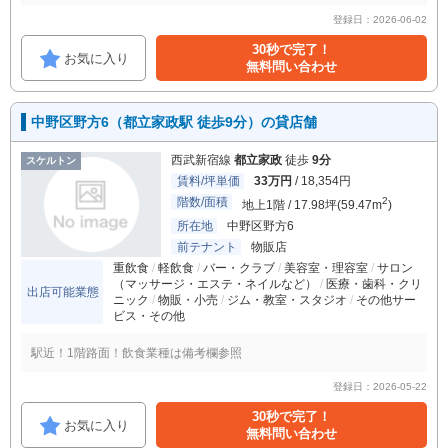
登録日：2026-06-02
30秒で完了！
お気に入り
無料問い合わせ
中野区野方6（都立家政駅 徒歩9分）の貸店舗
西武新宿線
都立家政
徒歩
9分
スケルトン
賃料/坪単価
33万円
/ 18,354円
階数/面積
2
地上1階 / 17.98坪(59.47m
)
所在地
中野区野方6
前テナント
物販店
重飲食
軽飲食
バー・クラブ
美容室・理容室
サロン
（マッサージ・エステ・ネイルなど）
医療・歯科・クリ
出店可能業態
ニック
物販・小売
ジム・教室・スタジオ
その他サー
ビス・その他
駅近！1階路面！飲食業種は備考欄参照
登録日：2026-05-22
30秒で完了！
お気に入り
無料問い合わせ