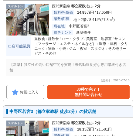
西武新宿線
都立家政
徒歩
2分
スケルトン
賃料/坪単価
14.85万円
/ 17,658円
階数/面積
2
地上2階 / 8.41坪(27.8m
)
所在地
中野区若宮3
前テナント
新築物件
重飲食
軽飲食
バー・クラブ
美容室・理容室
サロン
（マッサージ・エステ・ネイルなど）
医療・歯科・クリ
出店可能業態
ニック
物販・小売
ジム・教室・スタジオ
その他サー
ビス・その他
【新築】独立性の高い店舗空間を実現！来店動線良好な専用階段付き店
舗
登録日：2026-07-10
30秒で完了！
お気に入り
無料問い合わせ
中野区若宮3（都立家政駅 徒歩2分）の貸店舗
西武新宿線
都立家政
徒歩
2分
スケルトン
賃料/坪単価
18.15万円
/ 21,581円
階数/面積
2