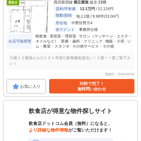
西武新宿線
都立家政
徒歩
13分
居抜き
賃料/坪単価
12.1万円
/ 12,124円
階数/面積
2
地上1階 / 9.98坪(33.0m
)
所在地
中野区野方4
前テナント
事務所仕様
軽飲食
美容室・理容室
サロン（マッサージ・エステ・
出店可能業態
ネイルなど）
医療・歯科・クリニック
物販・小売
ジ
ム・教室・スタジオ
その他サービス・その他
◎第１２菊地ビル◎１０１号室◎新青梅街道沿い！１階！一度ご覧下さ
い！
登録日：2026-08-04
30秒で完了！
お気に入り
無料問い合わせ
飲食店が得意な物件探しサイト
飲食店ドットコム会員（無料）になると、
より詳細な物件情報
がご覧いただけます！