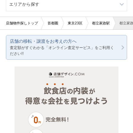
エリアから探す
看板取り付け可
2階
軽飲食
ラーメン
10坪以下
バー・クラブ
焼肉
東京23区
店舗物件探しトップ
首都圏
東京23区
都立家政駅
都立家
20坪以下
美容室・理容室
アジア料理
東京都下
店舗の移転・譲渡をお考えの方へ
賃料10万円以下
サロン（マッサージ・エステ・ネイルなど）
カラオケ・パブ・スナック
神奈川
査定額がすぐわかる「オンライン査定サービス」をご利用く
ださい!!
賃料20万円以下
医療・歯科・クリニック
洋食
千葉
物販・小売
埼玉
ジム・教室・スタジオ
その他サービス・その他