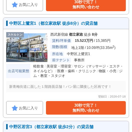
30秒で完了！
お気に入り
無料問い合わせ
中野区上鷺宮1（都立家政駅 徒歩8分）の貸店舗
西武新宿線
都立家政
徒歩
8分
スケルトン
賃料/坪単価
15.523万円
/ 15,385円
階数/面積
2
地上1階 / 10.09坪(33.35m
)
所在地
中野区上鷺宮1
前テナント
事務所
軽飲食
美容室・理容室
サロン（マッサージ・エステ・
出店可能業態
ネイルなど）
医療・歯科・クリニック
物販・小売
ジ
ム・教室・スタジオ
新青梅街道に面した１階路面店舗！パン屋に隣接した区画です！
登録日：2026-07-16
30秒で完了！
お気に入り
無料問い合わせ
中野区若宮3（都立家政駅 徒歩2分）の貸店舗