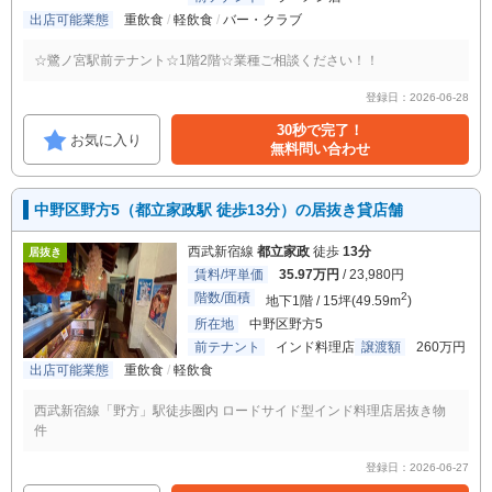
出店可能業態
重飲食
軽飲食
バー・クラブ
☆鷺ノ宮駅前テナント☆1階2階☆業種ご相談ください！！
登録日：2026-06-28
30秒で完了！
お気に入り
無料問い合わせ
中野区野方5（都立家政駅 徒歩13分）の居抜き貸店舗
西武新宿線
都立家政
徒歩
13分
居抜き
賃料/坪単価
35.97万円
/ 23,980円
階数/面積
2
地下1階 / 15坪(49.59m
)
所在地
中野区野方5
前テナント
インド料理店
譲渡額
260万円
出店可能業態
重飲食
軽飲食
西武新宿線「野方」駅徒歩圏内 ロードサイド型インド料理店居抜き物
件
登録日：2026-06-27