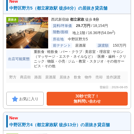
New
中野区野方5（都立家政駅 徒歩8分）の居抜き貸店舗
西武新宿線
都立家政
徒歩
8分
居抜き
賃料/坪単価
29.7万円
/ 18,154円
階数/面積
2
地上1階 / 16.36坪(54.0m
)
所在地
中野区野方5
前テナント
居酒屋
譲渡額
150万円
重飲食
軽飲食
バー・クラブ
美容室・理容室
サロン
（マッサージ・エステ・ネイルなど）
医療・歯科・クリ
出店可能業態
ニック
物販・小売
ジム・教室・スタジオ
その他サー
ビス・その他
野方 商店街 路面 居酒屋 居抜き 飲食 物件 売却 造作譲渡
登録日：2026-08-05
30秒で完了！
お気に入り
無料問い合わせ
New
中野区野方4（都立家政駅 徒歩13分）の居抜き貸店舗