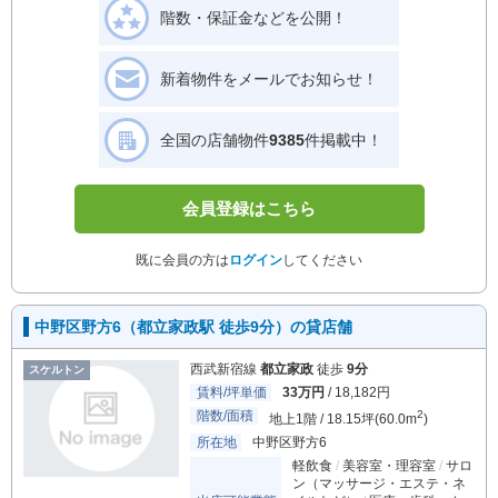
階数・保証金などを公開！
新着物件をメールでお知らせ！
全国の店舗物件
9385
件掲載中！
会員登録はこちら
既に会員の方は
ログイン
してください
中野区野方6（都立家政駅 徒歩9分）の貸店舗
西武新宿線
都立家政
徒歩
9分
スケルトン
賃料/坪単価
33万円
/ 18,182円
階数/面積
2
地上1階 / 18.15坪(60.0m
)
所在地
中野区野方6
軽飲食
美容室・理容室
サロ
ン（マッサージ・エステ・ネ