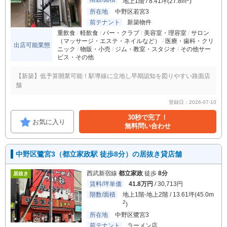
地上1階 / 8.41坪(27.8m
)
所在地
中野区若宮3
前テナント
新築物件
重飲食
軽飲食
バー・クラブ
美容室・理容室
サロン
（マッサージ・エステ・ネイルなど）
医療・歯科・クリ
出店可能業態
ニック
物販・小売
ジム・教室・スタジオ
その他サー
ビス・その他
【新築】低予算開業可能！駅導線に立地し早期認知を図りやすい路面店
舗
登録日：2026-07-10
30秒で完了！
お気に入り
無料問い合わせ
中野区鷺宮3（都立家政駅 徒歩8分）の居抜き貸店舗
西武新宿線
都立家政
徒歩
8分
居抜き
賃料/坪単価
41.8万円
/ 30,713円
階数/面積
地上1階-地上2階 / 13.61坪(45.0m
2
)
所在地
中野区鷺宮3
前テナント
ラーメン店