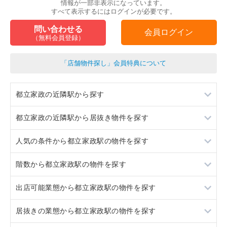
情報が一部非表示になっています。
すべて表示するにはログインが必要です。
問い合わせる
会員ログイン
（無料会員登録）
「店舗物件探し」会員特典について
都立家政の近隣駅から探す
都立家政の近隣駅から居抜き物件を探す
鷺ノ宮
人気の条件から都立家政駅の物件を探す
野方
鷺ノ宮
階数から都立家政駅の物件を探す
下井草
野方
居抜き
出店可能業態から都立家政駅の物件を探す
沼袋
下井草
スケルトン
地下
居抜きの業態から都立家政駅の物件を探す
沼袋
ロードサイド物件
1階
重飲食