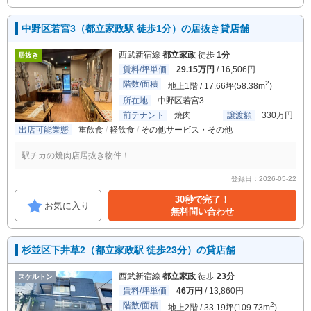
中野区若宮3（都立家政駅 徒歩1分）の居抜き貸店舗
西武新宿線
都立家政
徒歩
1分
居抜き
賃料/坪単価
29.15万円
/ 16,506円
階数/面積
2
地上1階 / 17.66坪(58.38m
)
所在地
中野区若宮3
前テナント
焼肉
譲渡額
330万円
出店可能業態
重飲食
軽飲食
その他サービス・その他
駅チカの焼肉店居抜き物件！
登録日：2026-05-22
30秒で完了！
お気に入り
無料問い合わせ
杉並区下井草2（都立家政駅 徒歩23分）の貸店舗
西武新宿線
都立家政
徒歩
23分
スケルトン
賃料/坪単価
46万円
/ 13,860円
階数/面積
2
地上2階 / 33.19坪(109.73m
)