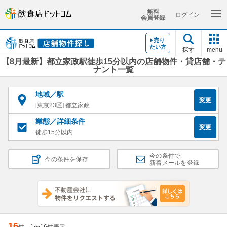
無料
ログイン
会員登録
売り
たい方
探す
menu
【8月最新】都立家政駅徒歩15分以内の店舗物件・貸店舗・テ
ナント一覧
地域／駅
変更
[東京23区] 都立家政
業態／詳細条件
変更
徒歩15分以内
今の条件で
今の条件を保存
新着メールを登録
16