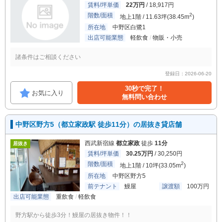
賃料/坪単価
22万円
/ 18,917円
階数/面積
2
地上1階 / 11.63坪(38.45m
)
所在地
中野区白鷺1
出店可能業態
軽飲食
物販・小売
諸条件はご相談ください
登録日：2026-06-20
30秒で完了！
お気に入り
無料問い合わせ
中野区野方5（都立家政駅 徒歩11分）の居抜き貸店舗
西武新宿線
都立家政
徒歩
11分
居抜き
賃料/坪単価
30.25万円
/ 30,250円
階数/面積
2
地上1階 / 10坪(33.05m
)
所在地
中野区野方5
前テナント
鰻屋
譲渡額
100万円
出店可能業態
重飲食
軽飲食
野方駅から徒歩3分！鰻屋の居抜き物件！！