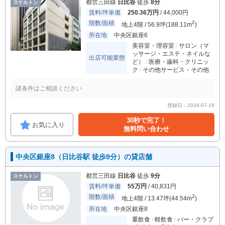
都営三田線
日比谷
徒歩
8分
スケルトン
賃料/坪単価
250.36万円
/ 44,000円
階数/面積
2
地上4階 / 56.9坪(188.11m
)
所在地
中央区銀座6
美容室・理容室
サロン（マ
ッサージ・エステ・ネイルな
出店可能業態
ど）
医療・歯科・クリニッ
ク
その他サービス・その他
諸条件はご相談ください
登録日：2026-07-19
30秒で完了！
お気に入り
無料問い合わせ
中央区銀座8（日比谷駅 徒歩9分）の貸店舗
都営三田線
日比谷
徒歩
9分
スケルトン
賃料/坪単価
55万円
/ 40,831円
階数/面積
2
地上4階 / 13.47坪(44.54m
)
所在地
中央区銀座8
重飲食
軽飲食
バー・クラブ