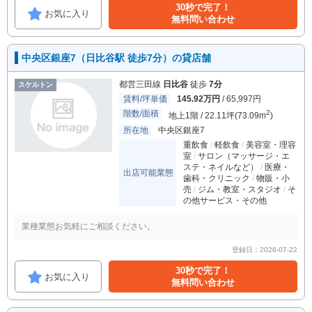
30秒で完了！
お気に入り
無料問い合わせ
中央区銀座7（日比谷駅 徒歩7分）の貸店舗
都営三田線
日比谷
徒歩
7分
スケルトン
賃料/坪単価
145.92万円
/ 65,997円
階数/面積
2
地上1階 / 22.11坪(73.09m
)
所在地
中央区銀座7
重飲食
軽飲食
美容室・理容
室
サロン（マッサージ・エ
ステ・ネイルなど）
医療・
出店可能業態
歯科・クリニック
物販・小
売
ジム・教室・スタジオ
そ
の他サービス・その他
業種業態お気軽にご相談ください。
登録日：2026-07-22
30秒で完了！
お気に入り
無料問い合わせ