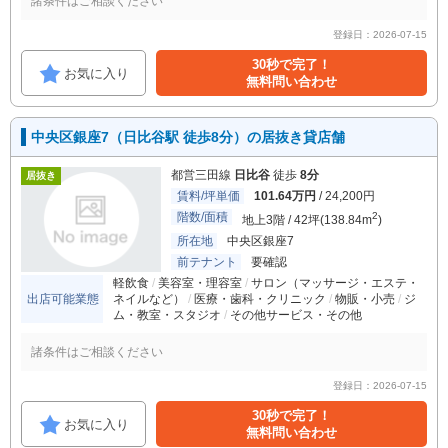
諸条件はご相談ください
登録日：2026-07-15
30秒で完了！
お気に入り
無料問い合わせ
中央区銀座7（日比谷駅 徒歩8分）の居抜き貸店舗
都営三田線
日比谷
徒歩
8分
居抜き
賃料/坪単価
101.64万円
/ 24,200円
階数/面積
2
地上3階 / 42坪(138.84m
)
所在地
中央区銀座7
前テナント
要確認
軽飲食
美容室・理容室
サロン（マッサージ・エステ・
出店可能業態
ネイルなど）
医療・歯科・クリニック
物販・小売
ジ
ム・教室・スタジオ
その他サービス・その他
諸条件はご相談ください
登録日：2026-07-15
30秒で完了！
お気に入り
無料問い合わせ