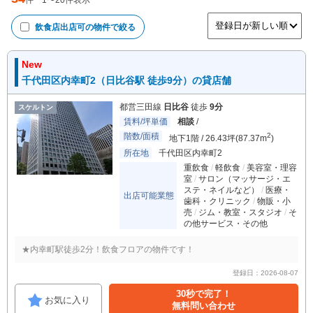
件
1
〜
20
件表示
飲食店出店可
の物件で絞る
New
千代田区内幸町2（日比谷駅 徒歩9分）の貸店舗
都営三田線
日比谷
徒歩
9分
スケルトン
賃料/坪単価
相談
/
階数/面積
2
地下1階 / 26.43坪(87.37m
)
所在地
千代田区内幸町2
重飲食
軽飲食
美容室・理容
室
サロン（マッサージ・エ
ステ・ネイルなど）
医療・
出店可能業態
歯科・クリニック
物販・小
売
ジム・教室・スタジオ
そ
の他サービス・その他
★内幸町駅徒歩2分！飲食フロアの物件です！
登録日：2026-08-07
30秒で完了！
お気に入り
無料問い合わせ