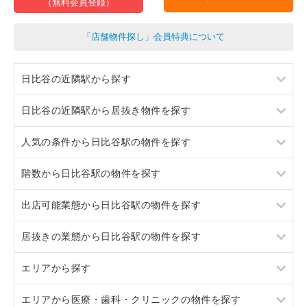
（無料会員登録）
「店舗物件探し」会員特典について
日比谷の近隣駅から探す
日比谷の近隣駅から居抜き物件を探す
内幸町
人気の条件から日比谷駅の物件を探す
霞ヶ関
内幸町
階数から日比谷駅の物件を探す
銀座
霞ヶ関
居抜き
出店可能業態から日比谷駅の物件を探す
神保町
銀座
スケルトン
1階
居抜きの業態から日比谷駅の物件を探す
神保町
ロードサイド物件
3階以上
軽飲食
エリアから探す
美容室・理容室
クリニック
エリアから医療・歯科・クリニックの物件を探す
サロン（マッサージ・エステ・ネイルなど）
その他店舗物件
東京23区