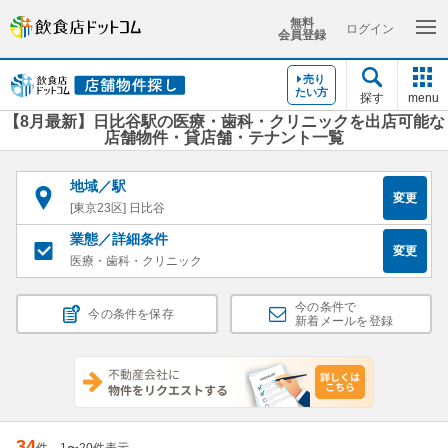
無料
ログイン
会員登録
売り
たい方
探す
menu
【8月最新】日比谷駅の医療・歯科・クリニックを出店可能な
店舗物件・貸店舗・テナント一覧
地域／駅
変更
[東京23区] 日比谷
業態／詳細条件
変更
医療・歯科・クリニック
今の条件で
今の条件を保存
新着メールを登録
34