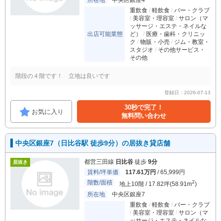
所在地
中央区銀座4
重飲食
軽飲食
バー・クラブ
美容室・理容室
サロン（マ
ッサージ・エステ・ネイルな
出店可能業態
ど）
医療・歯科・クリニッ
ク
物販・小売
ジム・教室・
スタジオ
その他サービス・
その他
階段の４階です！ 立地は良いです
登録日：2026-07-13
30秒で完了！
お気に入り
無料問い合わせ
中央区銀座7（日比谷駅 徒歩9分）の居抜き貸店舗
都営三田線
日比谷
徒歩
9分
居抜き
賃料/坪単価
117.61万円
/ 65,999円
階数/面積
2
地上10階 / 17.82坪(58.91m
)
所在地
中央区銀座7
重飲食
軽飲食
バー・クラブ
美容室・理容室
サロン（マ
ッサージ・エステ・ネイルな