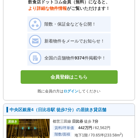
飲食店ドットコム会員（無料）になると、
より詳細な物件情報
がご覧いただけます！
階数・保証金などを公開！
新着物件をメールでお知らせ！
全国の店舗物件
9374
件掲載中！
会員登録はこちら
既に会員の方は
ログイン
してください
中央区銀座4（日比谷駅 徒歩7分）の居抜き貸店舗
都営三田線
日比谷
徒歩
7分
居抜き
賃料/坪単価
442万円
/ 62,562円
階数/面積
2
地下1階 / 70.65坪(233.58m
)