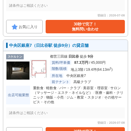
諸条件はご相談ください
登録日：2026-07-08
30秒で完了！
お気に入り
無料問い合わせ
中央区銀座7（日比谷駅 徒歩9分）の貸店舗
都営三田線
日比谷
徒歩
9分
スケルトン
賃料/坪単価
87.3万円
/ 45,000円
階数/面積
2
地上3階 / 19.4坪(64.13m
)
所在地
中央区銀座7
前テナント
高級クラブ
重飲食
軽飲食
バー・クラブ
美容室・理容室
サロン
（マッサージ・エステ・ネイルなど）
医療・歯科・クリ
出店可能業態
ニック
物販・小売
ジム・教室・スタジオ
その他サー
ビス・その他
諸条件はご相談ください
登録日：2026-07-08