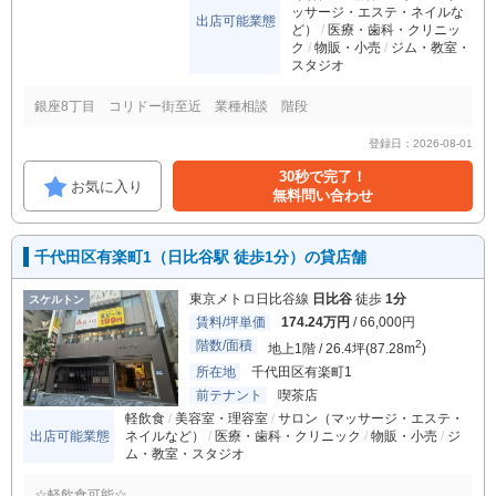
ッサージ・エステ・ネイルな
出店可能業態
ど）
医療・歯科・クリニッ
ク
物販・小売
ジム・教室・
スタジオ
銀座8丁目 コリドー街至近 業種相談 階段
登録日：2026-08-01
30秒で完了！
お気に入り
無料問い合わせ
千代田区有楽町1（日比谷駅 徒歩1分）の貸店舗
東京メトロ日比谷線
日比谷
徒歩
1分
スケルトン
賃料/坪単価
174.24万円
/ 66,000円
階数/面積
2
地上1階 / 26.4坪(87.28m
)
所在地
千代田区有楽町1
前テナント
喫茶店
軽飲食
美容室・理容室
サロン（マッサージ・エステ・
出店可能業態
ネイルなど）
医療・歯科・クリニック
物販・小売
ジ
ム・教室・スタジオ
☆軽飲食可能☆