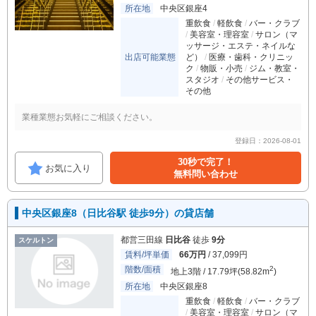
所在地
中央区銀座4
重飲食
軽飲食
バー・クラブ
美容室・理容室
サロン（マ
ッサージ・エステ・ネイルな
出店可能業態
ど）
医療・歯科・クリニッ
ク
物販・小売
ジム・教室・
スタジオ
その他サービス・
その他
業種業態お気軽にご相談ください。
登録日：2026-08-01
30秒で完了！
お気に入り
無料問い合わせ
中央区銀座8（日比谷駅 徒歩9分）の貸店舗
都営三田線
日比谷
徒歩
9分
スケルトン
賃料/坪単価
66万円
/ 37,099円
階数/面積
2
地上3階 / 17.79坪(58.82m
)
所在地
中央区銀座8
重飲食
軽飲食
バー・クラブ
美容室・理容室
サロン（マ