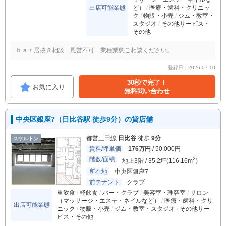
出店可能業態
ど）
医療・歯科・クリニッ
ク
物販・小売
ジム・教室・
スタジオ
その他サービス・
その他
ｂａｒ居抜き相談 風営不可 業種業態ご相談ください。
登録日：2026-07-10
30秒で完了！
お気に入り
無料問い合わせ
中央区銀座7（日比谷駅 徒歩9分）の貸店舗
都営三田線
日比谷
徒歩
9分
スケルトン
賃料/坪単価
176万円
/ 50,000円
階数/面積
2
地上3階 / 35.2坪(116.16m
)
所在地
中央区銀座7
前テナント
クラブ
重飲食
軽飲食
バー・クラブ
美容室・理容室
サロン
（マッサージ・エステ・ネイルなど）
医療・歯科・クリ
出店可能業態
ニック
物販・小売
ジム・教室・スタジオ
その他サー
ビス・その他