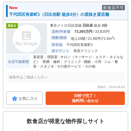
New
飲食店不可
千代田区有楽町1（日比谷駅 徒歩3分）の居抜き貸店舗
東京メトロ日比谷線
日比谷
徒歩
3分
居抜き
賃料/坪単価
73.265万円
/ 33,825円
階数/面積
2
地上10階 / 21.66坪(71.6m
)
所在地
千代田区有楽町1
前テナント
美容クリニック
美容室・理容室
サロン（マッサージ・エステ・ネイルな
出店可能業態
ど）
医療・歯科・クリニック
物販・小売
ジム・教
室・スタジオ
その他サービス・その他
諸条件はご相談ください
登録日：2026-08-03
30秒で完了！
お気に入り
無料問い合わせ
飲食店が得意な物件探しサイト