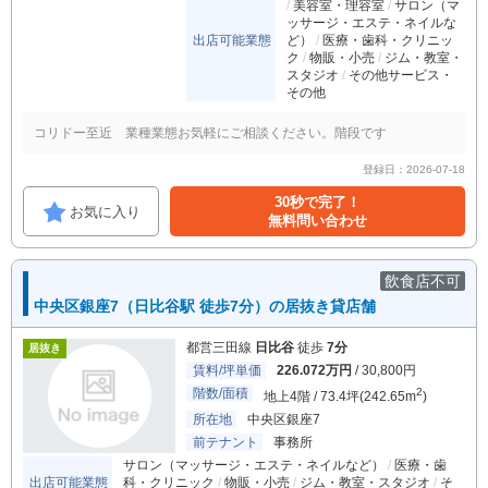
美容室・理容室
サロン（マ
ッサージ・エステ・ネイルな
出店可能業態
ど）
医療・歯科・クリニッ
ク
物販・小売
ジム・教室・
スタジオ
その他サービス・
その他
コリドー至近 業種業態お気軽にご相談ください。階段です
登録日：2026-07-18
30秒で完了！
お気に入り
無料問い合わせ
飲食店不可
中央区銀座7（日比谷駅 徒歩7分）の居抜き貸店舗
都営三田線
日比谷
徒歩
7分
居抜き
賃料/坪単価
226.072万円
/ 30,800円
階数/面積
2
地上4階 / 73.4坪(242.65m
)
所在地
中央区銀座7
前テナント
事務所
サロン（マッサージ・エステ・ネイルなど）
医療・歯
出店可能業態
科・クリニック
物販・小売
ジム・教室・スタジオ
そ