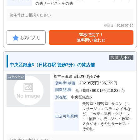
の他サービス・その他
諸条件はご相談ください
登録日：2026-07-16
30秒で完了！
お気に入り
無料問い合わせ
飲食店不可
中央区銀座6（日比谷駅 徒歩7分）の貸店舗
都営三田線
日比谷
徒歩
7分
スケルトン
賃料/坪単価
232.35万円
/ 35,199円
階数/面積
2
地上9階 / 66.01坪(218.23m
)
所在地
中央区銀座6
美容室・理容室
サロン（マ
ッサージ・エステ・ネイルな
ど）
医療・歯科・クリニッ
出店可能業態
ク
物販・小売
ジム・教室・
スタジオ
その他サービス・
その他