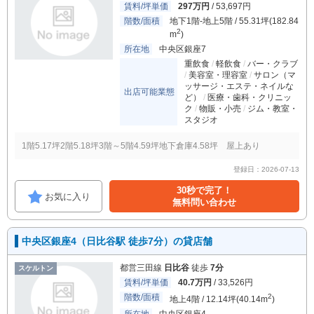
賃料/坪単価
297万円
/ 53,697円
階数/面積
地下1階-地上5階 / 55.31坪(182.84
2
m
)
所在地
中央区銀座7
重飲食
軽飲食
バー・クラブ
美容室・理容室
サロン（マ
ッサージ・エステ・ネイルな
出店可能業態
ど）
医療・歯科・クリニッ
ク
物販・小売
ジム・教室・
スタジオ
1階5.17坪2階5.18坪3階～5階4.59坪地下倉庫4.58坪 屋上あり
登録日：2026-07-13
30秒で完了！
お気に入り
無料問い合わせ
中央区銀座4（日比谷駅 徒歩7分）の貸店舗
都営三田線
日比谷
徒歩
7分
スケルトン
賃料/坪単価
40.7万円
/ 33,526円
階数/面積
2
地上4階 / 12.14坪(40.14m
)