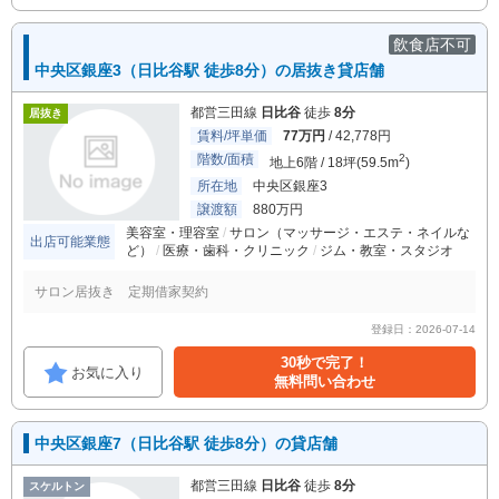
飲食店不可
中央区銀座3（日比谷駅 徒歩8分）の居抜き貸店舗
都営三田線
日比谷
徒歩
8分
居抜き
賃料/坪単価
77万円
/ 42,778円
階数/面積
2
地上6階 / 18坪(59.5m
)
所在地
中央区銀座3
譲渡額
880万円
美容室・理容室
サロン（マッサージ・エステ・ネイルな
出店可能業態
ど）
医療・歯科・クリニック
ジム・教室・スタジオ
サロン居抜き 定期借家契約
登録日：2026-07-14
30秒で完了！
お気に入り
無料問い合わせ
中央区銀座7（日比谷駅 徒歩8分）の貸店舗
都営三田線
日比谷
徒歩
8分
スケルトン