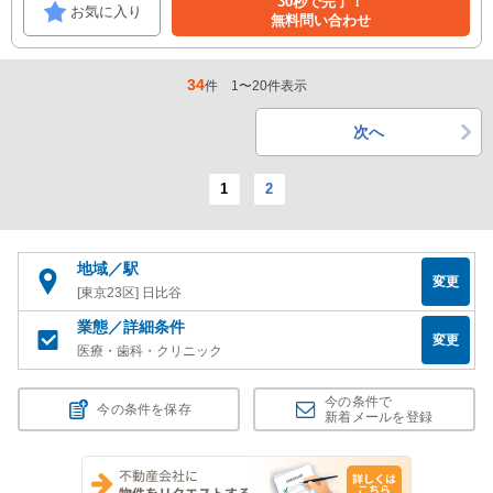
30秒で完了！
お気に入り
無料問い合わせ
34
件
1
〜
20
件表示
次へ
1
2
地域／駅
変更
[東京23区] 日比谷
業態／詳細条件
変更
医療・歯科・クリニック
今の条件で
今の条件を保存
新着メールを登録