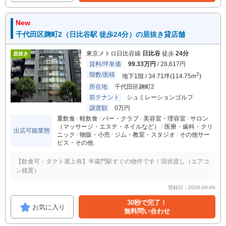
New
千代田区麹町2（日比谷駅 徒歩24分）の居抜き貸店舗
東京メトロ日比谷線
日比谷
徒歩
24分
居抜き
賃料/坪単価
99.33万円
/ 28,617円
階数/面積
2
地下1階 / 34.71坪(114.75m
)
所在地
千代田区麹町2
前テナント
シュミレーションゴルフ
譲渡額
0万円
重飲食
軽飲食
バー・クラブ
美容室・理容室
サロン
（マッサージ・エステ・ネイルなど）
医療・歯科・クリ
出店可能業態
ニック
物販・小売
ジム・教室・スタジオ
その他サー
ビス・その他
【飲食可・ダクト屋上有】半蔵門駅すぐの物件です！現状渡し（エアコ
ン残置）
登録日：2026-08-06
30秒で完了！
お気に入り
無料問い合わせ