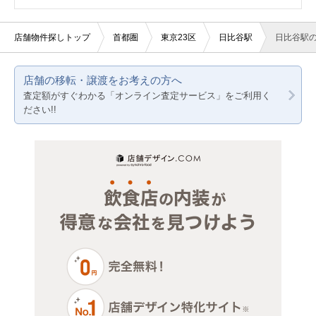
医療・歯科・クリニック
東京都下
東京23区
店舗物件探しトップ
首都圏
東京23区
日比谷駅
日比谷駅
物販・小売
神奈川
東京都下
店舗の移転・譲渡をお考えの方へ
ジム・教室・スタジオ
千葉
神奈川
査定額がすぐわかる「オンライン査定サービス」をご利用く
ださい!!
その他サービス・その他
埼玉
千葉
埼玉