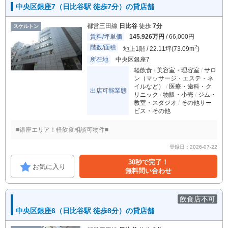
中央区銀座7（日比谷駅 徒歩7分）の貸店舗
都営三田線
日比谷
徒歩
7分
スケルトン
賃料/坪単価
145.926万円
/ 66,000円
階数/面積
2
地上1階 / 22.11坪(73.09m
)
所在地
中央区銀座7
軽飲食
美容室・理容室
サロ
ン（マッサージ・エステ・ネ
イルなど）
医療・歯科・ク
出店可能業態
リニック
物販・小売
ジム・
教室・スタジオ
その他サー
ビス・その他
■銀座エリア！軽飲食相談可物件■
登録日：2026-07-22
30秒で完了！
お気に入り
無料問い合わせ
飲食店不可
中央区銀座6（日比谷駅 徒歩8分）の貸店舗