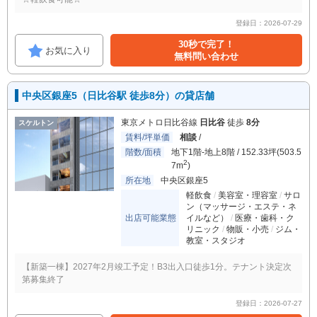
登録日：2026-07-29
30秒で完了！
お気に入り
無料問い合わせ
中央区銀座5（日比谷駅 徒歩8分）の貸店舗
東京メトロ日比谷線
日比谷
徒歩
8分
スケルトン
賃料/坪単価
相談
/
階数/面積
地下1階-地上8階 / 152.33坪(503.5
2
7m
)
所在地
中央区銀座5
軽飲食
美容室・理容室
サロ
ン（マッサージ・エステ・ネ
出店可能業態
イルなど）
医療・歯科・ク
リニック
物販・小売
ジム・
教室・スタジオ
【新築一棟】2027年2月竣工予定！B3出入口徒歩1分。テナント決定次
第募集終了
登録日：2026-07-27