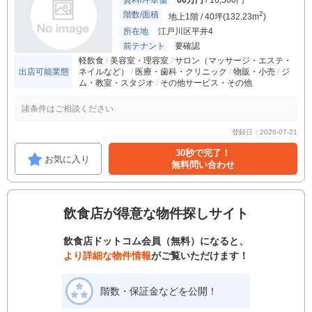
賃料/坪単価
66万円
/ 16,500円
階数/面積
2
地上1階 / 40坪(132.23m
)
所在地
江戸川区平井4
前テナント
要確認
軽飲食
美容室・理容室
サロン（マッサージ・エステ・
出店可能業態
ネイルなど）
医療・歯科・クリニック
物販・小売
ジ
ム・教室・スタジオ
その他サービス・その他
諸条件はご相談ください
登録日：2026-07-21
30秒で完了！
お気に入り
無料問い合わせ
飲食店が得意な物件探しサイト
飲食店ドットコム会員（無料）になると、
より詳細な物件情報
がご覧いただけます！
階数・保証金などを公開！