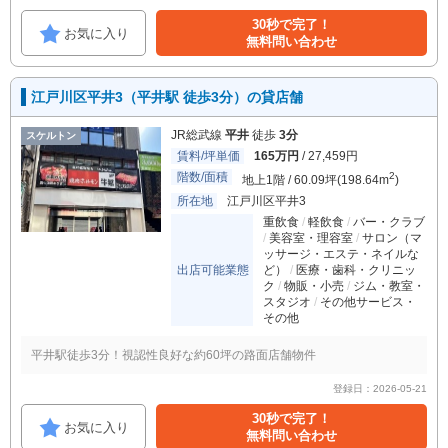
30秒で完了！
お気に入り
無料問い合わせ
江戸川区平井3（平井駅 徒歩3分）の貸店舗
JR総武線
平井
徒歩
3分
スケルトン
賃料/坪単価
165万円
/ 27,459円
階数/面積
2
地上1階 / 60.09坪(198.64m
)
所在地
江戸川区平井3
重飲食
軽飲食
バー・クラブ
美容室・理容室
サロン（マ
ッサージ・エステ・ネイルな
出店可能業態
ど）
医療・歯科・クリニッ
ク
物販・小売
ジム・教室・
スタジオ
その他サービス・
その他
平井駅徒歩3分！視認性良好な約60坪の路面店舗物件
登録日：2026-05-21
30秒で完了！
お気に入り
無料問い合わせ