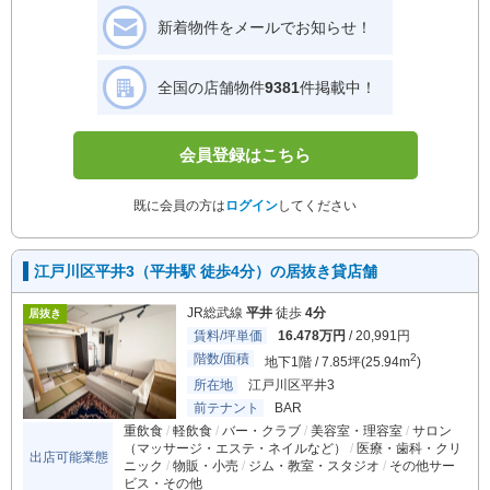
新着物件をメールでお知らせ！
全国の店舗物件
9381
件掲載中！
会員登録はこちら
既に会員の方は
ログイン
してください
江戸川区平井3（平井駅 徒歩4分）の居抜き貸店舗
JR総武線
平井
徒歩
4分
居抜き
賃料/坪単価
16.478万円
/ 20,991円
階数/面積
2
地下1階 / 7.85坪(25.94m
)
所在地
江戸川区平井3
前テナント
BAR
重飲食
軽飲食
バー・クラブ
美容室・理容室
サロン
（マッサージ・エステ・ネイルなど）
医療・歯科・クリ
出店可能業態
ニック
物販・小売
ジム・教室・スタジオ
その他サー
ビス・その他