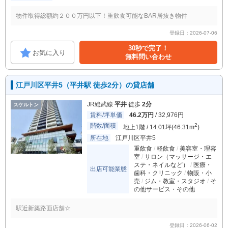
物件取得総額約２００万円以下！重飲食可能なBAR居抜き物件
登録日：2026-07-06
30秒で完了！
お気に入り
無料問い合わせ
江戸川区平井5（平井駅 徒歩2分）の貸店舗
JR総武線
平井
徒歩
2分
スケルトン
賃料/坪単価
46.2万円
/ 32,976円
階数/面積
2
地上1階 / 14.01坪(46.31m
)
所在地
江戸川区平井5
重飲食
軽飲食
美容室・理容
室
サロン（マッサージ・エ
ステ・ネイルなど）
医療・
出店可能業態
歯科・クリニック
物販・小
売
ジム・教室・スタジオ
そ
の他サービス・その他
駅近新築路面店舗☆
登録日：2026-06-02