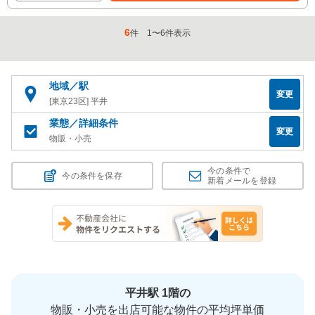
6
件
1
〜
6
件表示
地域／駅
変更
[東京23区] 平井
業態／詳細条件
変更
物販・小売
今の条件で
今の条件を保存
新着メールを登録
平井駅 1階の
物販・小売を出店可能な物件の平均坪単価