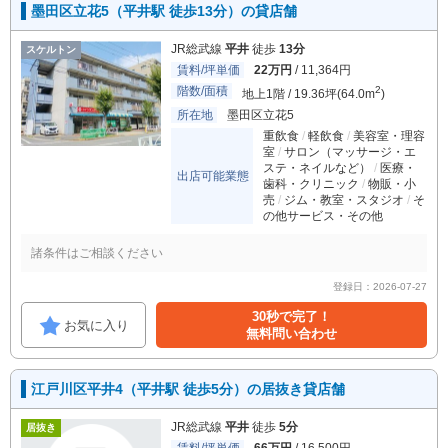
墨田区立花5（平井駅 徒歩13分）の貸店舗
JR総武線
平井
徒歩
13分
スケルトン
賃料/坪単価
22万円
/ 11,364円
階数/面積
2
地上1階 / 19.36坪(64.0m
)
所在地
墨田区立花5
重飲食
軽飲食
美容室・理容
室
サロン（マッサージ・エ
ステ・ネイルなど）
医療・
出店可能業態
歯科・クリニック
物販・小
売
ジム・教室・スタジオ
そ
の他サービス・その他
諸条件はご相談ください
登録日：2026-07-27
30秒で完了！
お気に入り
無料問い合わせ
江戸川区平井4（平井駅 徒歩5分）の居抜き貸店舗
JR総武線
平井
徒歩
5分
居抜き