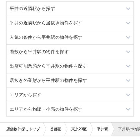
平井の近隣駅から探す
平井の近隣駅から居抜き物件を探す
亀戸
人気の条件から平井駅の物件を探す
新小岩
亀戸
階数から平井駅の物件を探す
錦糸町
新小岩
居抜き
出店可能業態から平井駅の物件を探す
小岩
錦糸町
スケルトン
地下
居抜きの業態から平井駅の物件を探す
小岩
ロードサイド物件
1階
重飲食
エリアから探す
看板取り付け可
軽飲食
ラーメン
エリアから物販・小売の物件を探す
10坪以下
バー・クラブ
鉄板焼き・お好み焼
東京23区
20坪以下
美容室・理容室
バー
東京都下
東京23区
店舗物件探しトップ
首都圏
東京23区
平井駅
平井駅の物
賃料20万円以下
サロン（マッサージ・エステ・ネイルなど）
その他店舗物件
神奈川
東京都下