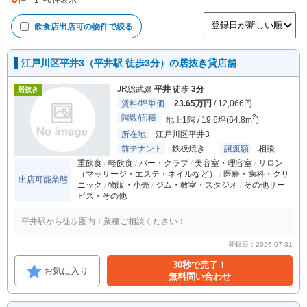
件
1
〜
6
件表示
飲食店出店可
の物件で絞る
江戸川区平井3（平井駅 徒歩3分）の居抜き貸店舗
JR総武線
平井
徒歩
3分
居抜き
賃料/坪単価
23.65万円
/ 12,066円
階数/面積
2
地上1階 / 19.6坪(64.8m
)
所在地
江戸川区平井3
前テナント
鉄板焼き
譲渡額
相談
重飲食
軽飲食
バー・クラブ
美容室・理容室
サロン
（マッサージ・エステ・ネイルなど）
医療・歯科・クリ
出店可能業態
ニック
物販・小売
ジム・教室・スタジオ
その他サー
ビス・その他
平井駅から徒歩圏内！業種ご相談ください！
登録日：2026-07-31
30秒で完了！
お気に入り
無料問い合わせ