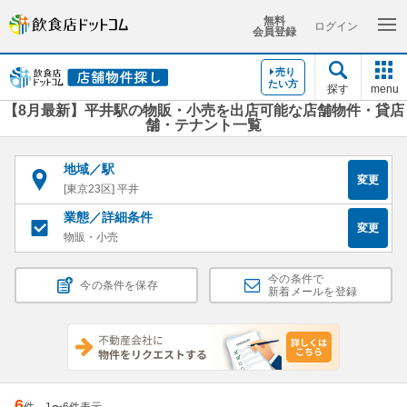
無料
ログイン
会員登録
売り
たい方
探す
menu
【8月最新】平井駅の物販・小売を出店可能な店舗物件・貸店
舗・テナント一覧
地域／駅
変更
[東京23区] 平井
業態／詳細条件
変更
物販・小売
今の条件で
今の条件を保存
新着メールを登録
6