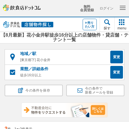
無料
ログイン
会員登録
売り
たい方
探す
menu
【8月最新】花小金井駅徒歩16分以上の店舗物件・貸店舗・テ
ナント一覧
地域／駅
変更
[東京都下] 花小金井
業態／詳細条件
変更
徒歩16分以上
今の条件で
今の条件を保存
新着メールを登録
2