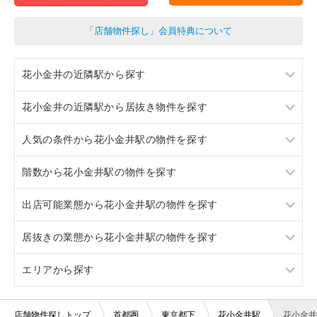
「店舗物件探し」会員特典について
花小金井の近隣駅から探す
花小金井の近隣駅から居抜き物件を探す
小平
人気の条件から花小金井駅の物件を探す
田無
小平
階数から花小金井駅の物件を探す
久米川
田無
居抜き
出店可能業態から花小金井駅の物件を探す
西武柳沢
久米川
スケルトン
1階
居抜きの業態から花小金井駅の物件を探す
西武柳沢
20坪以下
重飲食
エリアから探す
賃料20万円以下
軽飲食
焼肉
バー・クラブ
東京23区
店舗物件探しトップ
首都圏
東京都下
花小金井駅
花小金井