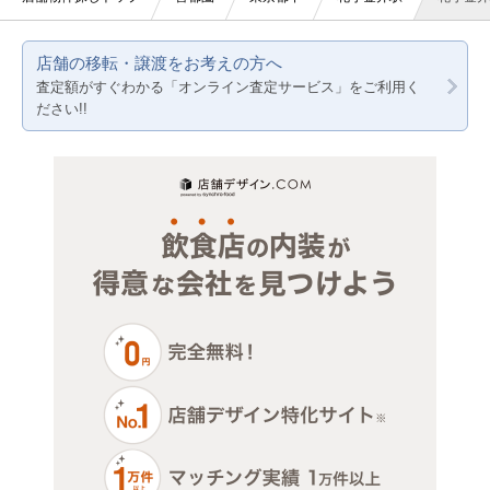
美容室・理容室
東京都下
店舗の移転・譲渡をお考えの方へ
サロン（マッサージ・エステ・ネイルなど）
神奈川
査定額がすぐわかる「オンライン査定サービス」をご利用く
ださい!!
医療・歯科・クリニック
千葉
物販・小売
埼玉
ジム・教室・スタジオ
その他サービス・その他