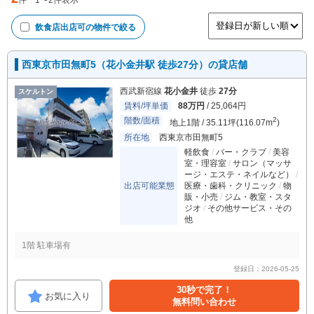
件
1
〜
2
件表示
飲食店出店可
の物件で絞る
西東京市田無町5（花小金井駅 徒歩27分）の貸店舗
西武新宿線
花小金井
徒歩
27分
スケルトン
賃料/坪単価
88万円
/ 25,064円
階数/面積
2
地上1階 / 35.11坪(116.07m
)
所在地
西東京市田無町5
軽飲食
バー・クラブ
美容
室・理容室
サロン（マッサ
ージ・エステ・ネイルなど）
出店可能業態
医療・歯科・クリニック
物
販・小売
ジム・教室・スタ
ジオ
その他サービス・その
他
1階 駐車場有
登録日：2026-05-25
30秒で完了！
お気に入り
無料問い合わせ