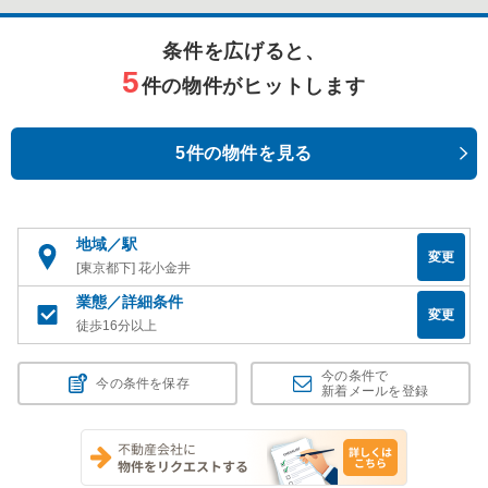
条件を広げると、
5
件の物件がヒットします
5件の物件を見る
地域／駅
変更
[東京都下] 花小金井
業態／詳細条件
変更
徒歩16分以上
今の条件で
今の条件を保存
新着メールを登録