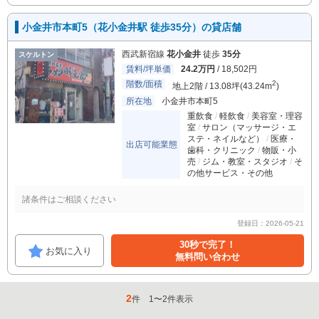
小金井市本町5（花小金井駅 徒歩35分）の貸店舗
西武新宿線
花小金井
徒歩
35分
スケルトン
賃料/坪単価
24.2万円
/ 18,502円
階数/面積
2
地上2階 / 13.08坪(43.24m
)
所在地
小金井市本町5
重飲食
軽飲食
美容室・理容
室
サロン（マッサージ・エ
ステ・ネイルなど）
医療・
出店可能業態
歯科・クリニック
物販・小
売
ジム・教室・スタジオ
そ
の他サービス・その他
諸条件はご相談ください
登録日：2026-05-21
30秒で完了！
お気に入り
無料問い合わせ
2
件
1
〜
2
件表示