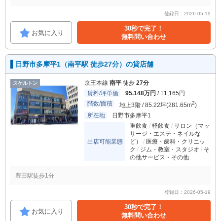
登録日：2026-05-19
30秒で完了！
お気に入り
無料問い合わせ
日野市多摩平1（南平駅 徒歩27分）の貸店舗
京王本線
南平
徒歩
27分
スケルトン
賃料/坪単価
95.148万円
/ 11,165円
階数/面積
2
地上3階 / 85.22坪(281.65m
)
所在地
日野市多摩平1
重飲食
軽飲食
サロン（マッ
サージ・エステ・ネイルな
出店可能業態
ど）
医療・歯科・クリニッ
ク
ジム・教室・スタジオ
そ
の他サービス・その他
豊田駅徒歩1分
登録日：2026-05-19
30秒で完了！
お気に入り
無料問い合わせ