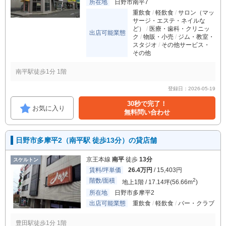
所在地
日野市南平7
重飲食
軽飲食
サロン（マッ
サージ・エステ・ネイルな
ど）
医療・歯科・クリニッ
出店可能業態
ク
物販・小売
ジム・教室・
スタジオ
その他サービス・
その他
南平駅徒歩1分 1階
登録日：2026-05-19
30秒で完了！
お気に入り
無料問い合わせ
日野市多摩平2（南平駅 徒歩13分）の貸店舗
京王本線
南平
徒歩
13分
スケルトン
賃料/坪単価
26.4万円
/ 15,403円
階数/面積
2
地上1階 / 17.14坪(56.66m
)
所在地
日野市多摩平2
出店可能業態
重飲食
軽飲食
バー・クラブ
豊田駅徒歩1分 1階