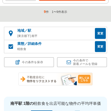
9
件
1
〜
9
件表示
地域／駅
変更
[東京都下] 南平
業態／詳細条件
変更
軽飲食
今の条件で
今の条件を保存
新着メールを登録
南平駅 1階の
軽飲食を出店可能な物件の平均坪単価