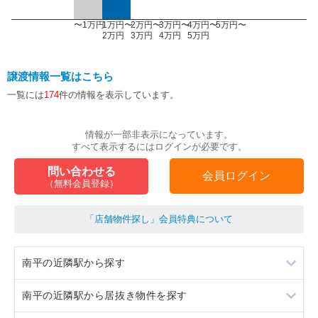
〜1万円
1万円〜
2万円〜
3万円〜
4万円〜
5万円〜
2万円
3万円
4万円
5万円
譲渡情報一覧はこちら
一覧には
174
件の情報を表示しています。
情報が一部非表示になっています。
すべて表示するにはログインが必要です。
問い合わせる
会員ログイン
（無料会員登録）
「店舗物件探し」会員特典について
南平の近隣駅から探す
南平の近隣駅から居抜き物件を探す
平山城址公園