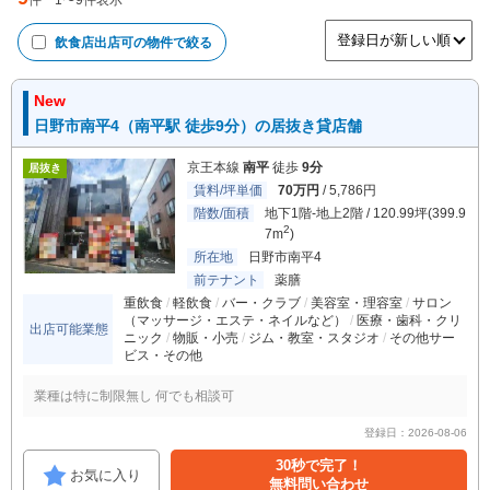
件
1
〜
9
件表示
飲食店出店可
の物件で絞る
New
日野市南平4（南平駅 徒歩9分）の居抜き貸店舗
京王本線
南平
徒歩
9分
居抜き
賃料/坪単価
70万円
/ 5,786円
階数/面積
地下1階-地上2階 / 120.99坪(399.9
2
7m
)
所在地
日野市南平4
前テナント
薬膳
重飲食
軽飲食
バー・クラブ
美容室・理容室
サロン
（マッサージ・エステ・ネイルなど）
医療・歯科・クリ
出店可能業態
ニック
物販・小売
ジム・教室・スタジオ
その他サー
ビス・その他
業種は特に制限無し 何でも相談可
登録日：2026-08-06
30秒で完了！
お気に入り
無料問い合わせ