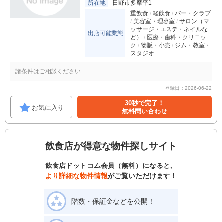
所在地
日野市多摩平1
重飲食
軽飲食
バー・クラブ
美容室・理容室
サロン（マ
ッサージ・エステ・ネイルな
出店可能業態
ど）
医療・歯科・クリニッ
ク
物販・小売
ジム・教室・
スタジオ
諸条件はご相談ください
登録日：2026-06-22
30秒で完了！
お気に入り
無料問い合わせ
飲食店が得意な物件探しサイト
飲食店ドットコム会員（無料）になると、
より詳細な物件情報
がご覧いただけます！
階数・保証金などを公開！