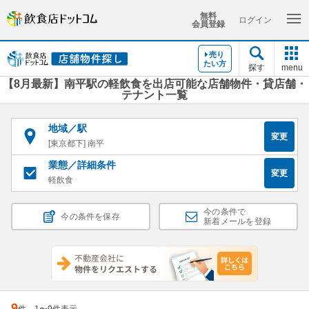
無料
ログイン
会員登録
売り
たい方
探す
menu
【8月最新】南平駅の軽飲食を出店可能な店舗物件・貸店舗・
テナント一覧
地域／駅
変更
[東京都下] 南平
業態／詳細条件
変更
軽飲食
今の条件で
今の条件を保存
新着メールを登録
9