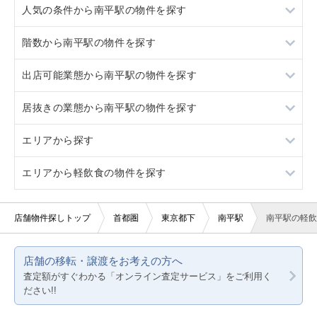
人気の条件から南平駅の物件を探す
高幡不動
平山城址公園
階数から南平駅の物件を探す
高幡不動
居抜き
出店可能業態から南平駅の物件を探す
スケルトン
1階
居抜きの業態から南平駅の物件を探す
ロードサイド物件
3階以上
重飲食
エリアから探す
駐車場あり
軽飲食
その他
エリアから軽飲食の物件を探す
看板取り付け可
バー・クラブ
東京23区
20坪以下
美容室・理容室
東京都下
東京23区
店舗物件探しトップ
首都圏
東京都下
南平駅
南平駅の軽飲
サロン（マッサージ・エステ・ネイルなど）
神奈川
東京都下
店舗の移転・譲渡をお考えの方へ
医療・歯科・クリニック
千葉
神奈川
査定額がすぐわかる「オンライン査定サービス」をご利用く
ださい!!
物販・小売
埼玉
千葉