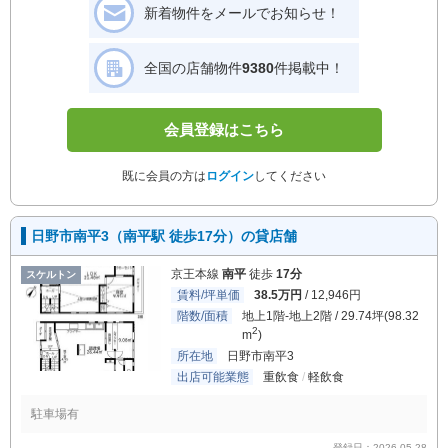
新着物件をメールでお知らせ！
全国の店舗物件
9380
件掲載中！
会員登録はこちら
既に会員の方は
ログイン
してください
日野市南平3（南平駅 徒歩17分）の貸店舗
京王本線
南平
徒歩
17分
スケルトン
賃料/坪単価
38.5万円
/ 12,946円
階数/面積
地上1階-地上2階 / 29.74坪(98.32
2
m
)
所在地
日野市南平3
出店可能業態
重飲食
軽飲食
駐車場有
登録日：2026-05-28