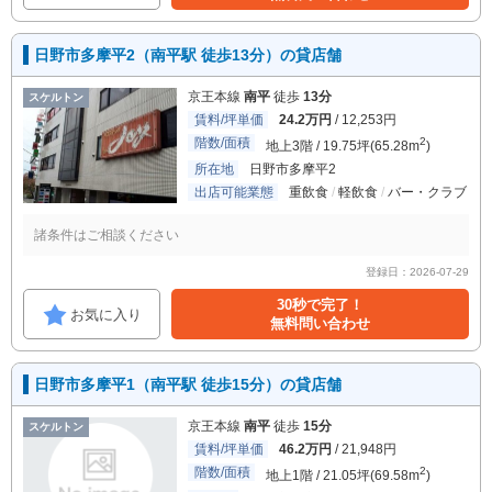
日野市多摩平2（南平駅 徒歩13分）の貸店舗
京王本線
南平
徒歩
13分
スケルトン
賃料/坪単価
24.2万円
/ 12,253円
階数/面積
2
地上3階 / 19.75坪(65.28m
)
所在地
日野市多摩平2
出店可能業態
重飲食
軽飲食
バー・クラブ
諸条件はご相談ください
登録日：2026-07-29
30秒で完了！
お気に入り
無料問い合わせ
日野市多摩平1（南平駅 徒歩15分）の貸店舗
京王本線
南平
徒歩
15分
スケルトン
賃料/坪単価
46.2万円
/ 21,948円
階数/面積
2
地上1階 / 21.05坪(69.58m
)