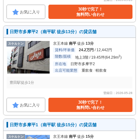
30秒で完了！
お気に入り
無料問い合わせ
日野市多摩平2（南平駅 徒歩13分）の貸店舗
京王本線
南平
徒歩
13分
スケルトン
賃料/坪単価
24.2万円
/ 12,442円
階数/面積
2
地上3階 / 19.45坪(64.29m
)
所在地
日野市多摩平2
出店可能業態
重飲食
軽飲食
豊田駅徒歩1分
登録日：2026-05-28
30秒で完了！
お気に入り
無料問い合わせ
日野市多摩平1（南平駅 徒歩15分）の貸店舗
京王本線
南平
徒歩
15分
スケルトン