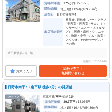
賃料/坪単価
275万円
/ 22,177円
階数/面積
2
地上1階 / 124坪(409.95m
)
所在地
日野市多摩平1
重飲食
軽飲食
バー・クラブ
美容室・理容室
サロン（マ
ッサージ・エステ・ネイルな
出店可能業態
ど）
医療・歯科・クリニッ
ク
物販・小売
ジム・教室・
スタジオ
その他サービス・
その他
豊田駅徒歩2分 1階
登録日：2026-05-28
30秒で完了！
お気に入り
無料問い合わせ
日野市南平7（南平駅 徒歩1分）の貸店舗
京王本線
南平
徒歩
1分
スケルトン
賃料/坪単価
29.7万円
/ 18,066円
階数/面積
2
地上1階 / 16.44坪(54.36m
)