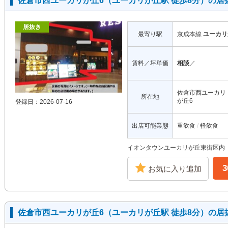
佐倉市西ユーカリが丘6（ユーカリが丘駅 徒歩8分）の居
居抜き
最寄り駅
京成本線
ユーカリ
賃料／坪単価
相談
／
佐倉市西ユーカリ
所在地
が丘6
登録日：2026-07-16
出店可能業態
重飲食
軽飲食
イオンタウンユーカリが丘東街区内 
お気に入り追加
佐倉市西ユーカリが丘6（ユーカリが丘駅 徒歩8分）の居