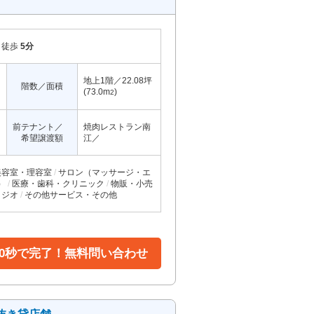
徒歩
5分
地上1階／22.08坪
階数／面積
(73.0m
)
2
前テナント／
焼肉レストラン南
希望譲渡額
江／
美容室・理容室
サロン（マッサージ・エ
）
医療・歯科・クリニック
物販・小売
タジオ
その他サービス・その他
30秒で完了！無料問い合わせ