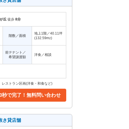
抜き貸店舗
が丘
徒歩
8分
地上1階／40.11坪
階数／面積
(132.59m
)
2
前テナント／
洋食／相談
希望譲渡額
レストラン区画(洋食・和食など)
30秒で完了！無料問い合わせ
抜き貸店舗