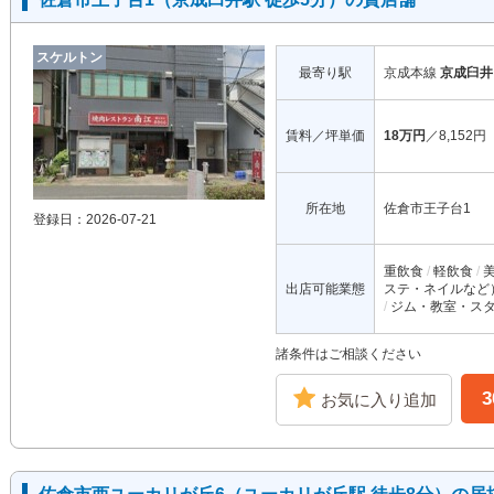
スケルトン
最寄り駅
京成本線
京成臼井
賃料／坪単価
18万円
／8,152円
所在地
佐倉市王子台1
登録日：2026-07-21
重飲食
軽飲食
出店可能業態
ステ・ネイルなど
ジム・教室・ス
諸条件はご相談ください
お気に入り追加