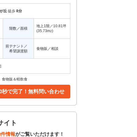
が丘
徒歩
8分
地上1階／10.81坪
階数／面積
(35.73m
)
2
前テナント／
食物販／相談
希望譲渡額
売
 食物販＆軽飲食
30秒で完了！無料問い合わせ
サイト
物件情報
がご覧いただけます！