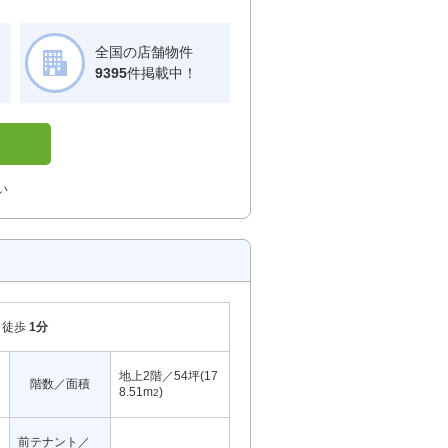
全国の店舗物件
！
9395
件掲載中！
い
徒歩
1分
地上2階／54坪(17
階数／面積
8.51m
)
2
前テナント／