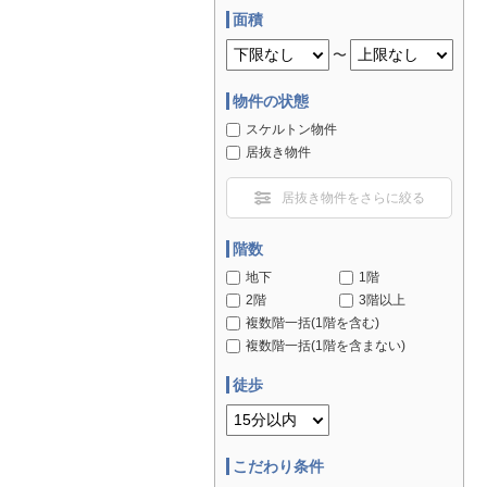
面積
〜
物件の状態
スケルトン物件
居抜き物件
居抜き物件をさらに絞る
階数
地下
1階
2階
3階以上
複数階一括(1階を含む)
複数階一括(1階を含まない)
徒歩
こだわり条件