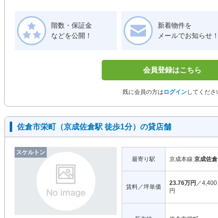
階数・保証金
新着物件を
などを公開！
メールでお知らせ
会員登録はこちら
既に会員の方は
ログイン
してくださ
佐倉市栄町（京成佐倉駅 徒歩1分）の貸店舗
スケルトン
最寄り駅
京成本線
京成佐倉
23.76万円
／4,400
賃料／坪単価
円