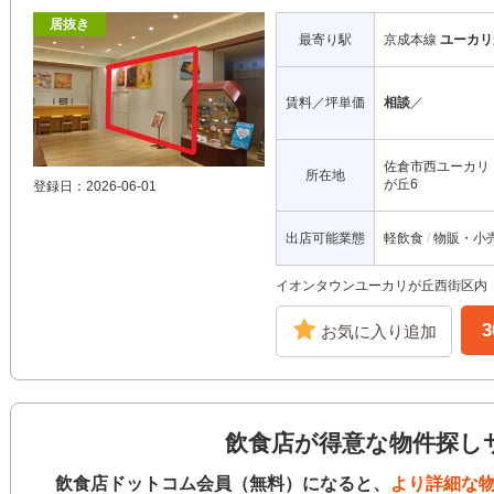
居抜き
最寄り駅
京成本線
ユーカリ
賃料／坪単価
相談
／
佐倉市西ユーカリ
所在地
が丘6
登録日：2026-06-01
出店可能業態
軽飲食
物販・小
イオンタウンユーカリが丘西街区内
お気に入り追加
飲食店が得意な物件探し
飲食店ドットコム会員（無料）になると、
より詳細な