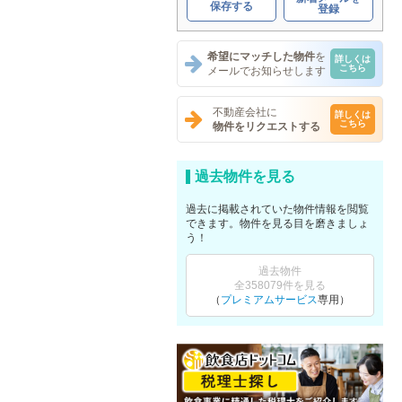
保存する
登録
希望にマッチした物件
を
詳しくは
こちら
メールでお知らせします
不動産会社に
詳しくは
こちら
物件をリクエストする
過去物件を見る
過去に掲載されていた物件情報を閲覧
できます。物件を見る目を磨きましょ
う！
過去物件
全358079件を見る
（
プレミアムサービス
専用）