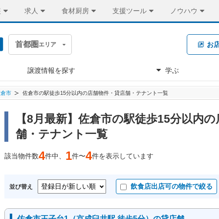
装
求人
食材厨房
支援ツール
ノウハウ
首都圏
お
エリア
譲渡情報を探す
学ぶ
佐倉市
佐倉市の駅徒歩15分以内の店舗物件・貸店舗・テナント一覧
【8月最新】佐倉市の駅徒歩15分以内
舗・テナント一覧
4
1
4
該当物件数
件中、
件〜
件を表示しています
飲食店出店可の物件で絞る
並び替え
佐倉市王子台1（京成臼井駅 徒歩5分）の貸店舗