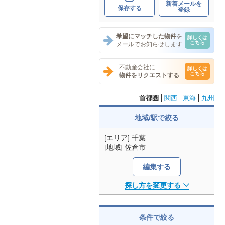
新着メールを
保存する
登録
希望にマッチした物件
を
詳しくは
こちら
メールでお知らせします
不動産会社に
詳しくは
こちら
物件をリクエストする
首都圏
関西
東海
九州
地域/駅で絞る
[エリア] 千葉
[地域] 佐倉市
編集する
探し方を変更する
条件で絞る