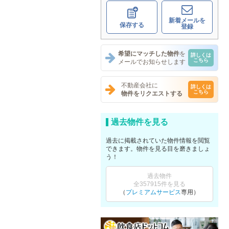
新着メールを
保存する
登録
希望にマッチした物件
を
詳しくは
こちら
メールでお知らせします
不動産会社に
詳しくは
こちら
物件をリクエストする
過去物件を見る
過去に掲載されていた物件情報を閲覧
できます。物件を見る目を磨きましょ
う！
過去物件
全357915件を見る
（
プレミアムサービス
専用）