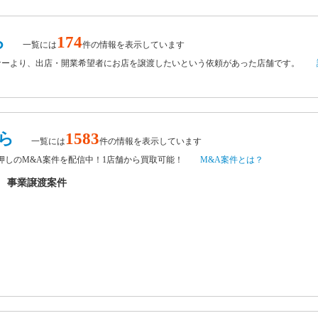
ら
174
一覧には
件の情報を表示しています
ナーより、出店・開業希望者にお店を譲渡したいという依頼があった店舗です。
ら
1583
一覧には
件の情報を表示しています
チ押しのM&A案件を配信中！1店舗から買取可能！
M&A案件とは？
 事業譲渡案件