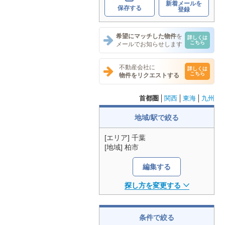
新着メールを
保存する
登録
希望にマッチした物件
を
詳しくは
こちら
メールでお知らせします
不動産会社に
詳しくは
こちら
物件をリクエストする
首都圏
関西
東海
九州
地域/駅で絞る
[エリア] 千葉
[地域] 柏市
編集する
探し方を変更する
条件で絞る