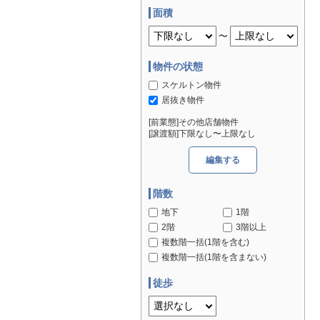
面積
〜
物件の状態
スケルトン物件
居抜き物件
[前業態]その他店舗物件
[譲渡額]下限なし〜上限なし
編集する
階数
地下
1階
2階
3階以上
複数階一括(1階を含む)
複数階一括(1階を含まない)
徒歩