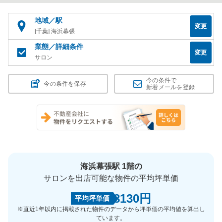
地域／駅
変更
[千葉] 海浜幕張
業態／詳細条件
変更
サロン
今の条件で
今の条件を保存
新着メールを登録
海浜幕張駅 1階の
サロンを出店可能な物件の平均坪単価
8130円
平均坪単価
※直近1年以内に掲載された物件のデータから坪単価の平均値を算出し
ています。