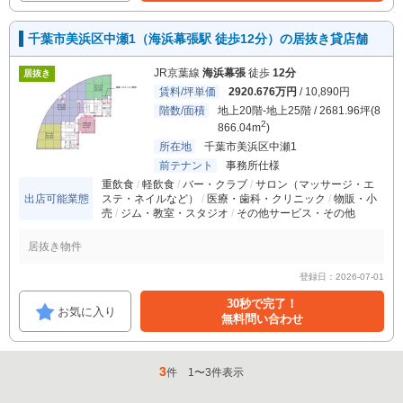
千葉市美浜区中瀬1（海浜幕張駅 徒歩12分）の居抜き貸店舗
JR京葉線
海浜幕張
徒歩
12分
居抜き
賃料/坪単価
2920.676万円
/ 10,890円
階数/面積
地上20階-地上25階 / 2681.96坪(8
2
866.04m
)
所在地
千葉市美浜区中瀬1
前テナント
事務所仕様
重飲食
軽飲食
バー・クラブ
サロン（マッサージ・エ
出店可能業態
ステ・ネイルなど）
医療・歯科・クリニック
物販・小
売
ジム・教室・スタジオ
その他サービス・その他
居抜き物件
登録日：2026-07-01
30秒で完了！
お気に入り
無料問い合わせ
3
件
1
〜
3
件表示