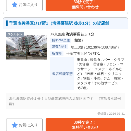
30秒で完了！
お気に入り
無料問い合わせ
千葉市美浜区ひび野1（海浜幕張駅 徒歩1分）の貸店舗
JR京葉線
海浜幕張
徒歩
1分
スケルトン
賃料/坪単価
相談
/
階数/面積
2
地上3階 / 102.39坪(338.48m
)
所在地
千葉市美浜区ひび野1
重飲食
軽飲食
バー・クラブ
美容室・理容室
サロン（マ
ッサージ・エステ・ネイルな
出店可能業態
ど）
医療・歯科・クリニッ
ク
物販・小売
ジム・教室・
スタジオ
その他サービス・
その他
海浜幕張駅徒歩１分！大型商業施設内の店舗区画です！（重飲食相談可
能）
登録日：2026-07-31
30秒で完了！
お気に入り
無料問い合わせ