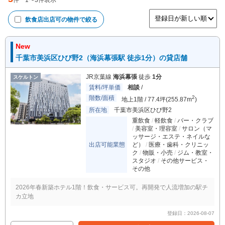
件
1
〜
3
件表示
飲食店出店可
の物件で絞る
New
千葉市美浜区ひび野2（海浜幕張駅 徒歩1分）の貸店舗
JR京葉線
海浜幕張
徒歩
1分
スケルトン
賃料/坪単価
相談
/
階数/面積
2
地上1階 / 77.4坪(255.87m
)
所在地
千葉市美浜区ひび野2
重飲食
軽飲食
バー・クラブ
美容室・理容室
サロン（マ
ッサージ・エステ・ネイルな
出店可能業態
ど）
医療・歯科・クリニッ
ク
物販・小売
ジム・教室・
スタジオ
その他サービス・
その他
2026年春新築ホテル1階！飲食・サービス可。再開発で人流増加の駅チ
カ立地
登録日：2026-08-07