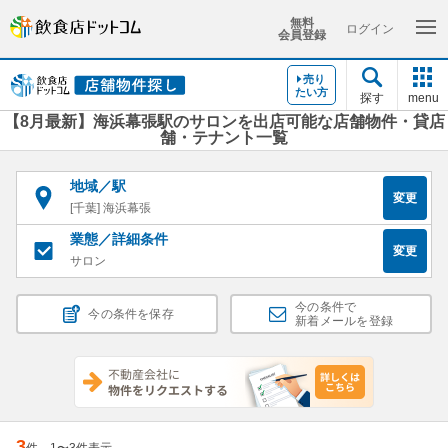
無料
ログイン
会員登録
売り
たい方
探す
menu
【8月最新】海浜幕張駅のサロンを出店可能な店舗物件・貸店
舗・テナント一覧
地域／駅
変更
[千葉] 海浜幕張
業態／詳細条件
変更
サロン
今の条件で
今の条件を保存
新着メールを登録
3