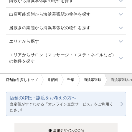
階数から海浜幕張駅の物件を探す
稲毛海岸
幕張豊砂
居抜き
出店可能業態から海浜幕張駅の物件を探す
稲毛海岸
スケルトン
1階
居抜きの業態から海浜幕張駅の物件を探す
駐車場あり
3階以上
重飲食
エリアから探す
看板取り付け可
軽飲食
その他店舗物件
エリアからサロン（マッサージ・エステ・ネイルなど）
バー・クラブ
東京23区
の物件を探す
美容室・理容室
東京都下
東京23区
店舗物件探しトップ
首都圏
千葉
海浜幕張駅
海浜幕張駅の
サロン（マッサージ・エステ・ネイルなど）
神奈川
東京都下
医療・歯科・クリニック
千葉
店舗の移転・譲渡をお考えの方へ
神奈川
査定額がすぐわかる「オンライン査定サービス」をご利用く
物販・小売
埼玉
ださい!!
千葉
ジム・教室・スタジオ
埼玉