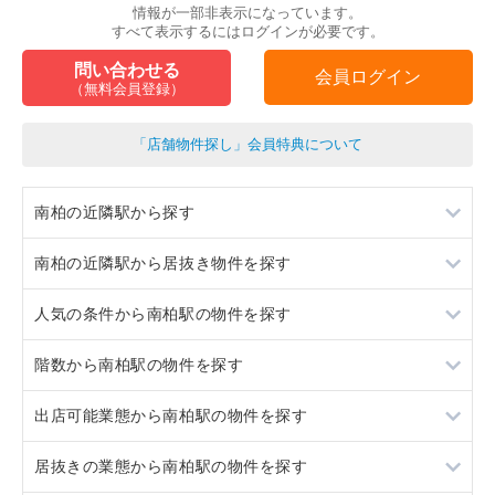
情報が一部非表示になっています。
すべて表示するにはログインが必要です。
問い合わせる
会員ログイン
（無料会員登録）
「店舗物件探し」会員特典について
南柏の近隣駅から探す
南柏の近隣駅から居抜き物件を探す
柏
人気の条件から南柏駅の物件を探す
北小金
柏
階数から南柏駅の物件を探す
北柏
北小金
居抜き
出店可能業態から南柏駅の物件を探す
新松戸
北柏
スケルトン
1階
居抜きの業態から南柏駅の物件を探す
新松戸
ロードサイド物件
2階
重飲食