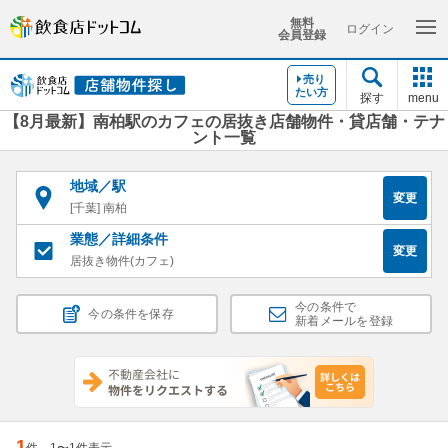
無料
ログイン
会員登録
売り
たい方
探す
menu
【8月最新】南柏駅のカフェの居抜き店舗物件・貸店舗・テナ
ント一覧
地域／駅
変更
[千葉] 南柏
業態／詳細条件
変更
居抜き物件(カフェ)
今の条件で
今の条件を保存
新着メールを登録
1