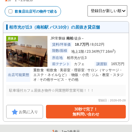
件
1
〜
1
件表示
飲食店出店可
の物件で絞る
柏市光が丘3（南柏駅 バス10分）の居抜き貸店舗
JR常磐線
南柏
徒歩
-
居抜き
賃料/坪単価
18.7万円
/ 8,012円
階数/面積
2
地上1階 / 23.34坪(77.16m
)
所在地
柏市光が丘3
前テナント
カフェ
譲渡額
165万円
重飲食
軽飲食
美容室・理容室
サロン（マッサージ・
出店可能業態
エステ・ネイルなど）
物販・小売
ジム・教室・スタジ
オ
その他サービス・その他
駐車場付カフェ居抜き物件☆同業態即営業可能！！！
登録日：2026-05-28
30秒で完了！
お気に入り
無料問い合わせ
1
件
1
〜
1
件表示