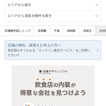
エリアから探す
駐車場あり
3階以上
軽飲食
カフェ
エリアから居抜き物件を探す
看板取り付け可
バー・クラブ
東京23区
20坪以下
美容室・理容室
東京都下
東京23区
店舗物件探しトップ
首都圏
千葉
南柏駅
居抜き
南柏
賃料20万円以下
サロン（マッサージ・エステ・ネイルなど）
神奈川
東京都下
店舗の移転・譲渡をお考えの方へ
医療・歯科・クリニック
千葉
神奈川
査定額がすぐわかる「オンライン査定サービス」をご利用く
ださい!!
物販・小売
埼玉
千葉
ジム・教室・スタジオ
埼玉
その他サービス・その他