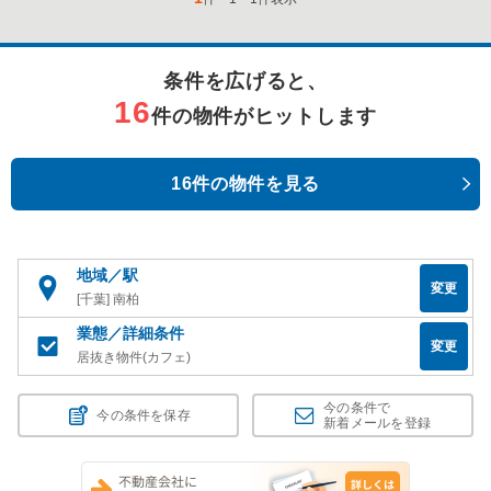
条件を広げると、
16
件の物件がヒットします
16件の物件を見る
地域／駅
変更
[千葉] 南柏
業態／詳細条件
変更
居抜き物件(カフェ)
今の条件で
今の条件を保存
新着メールを登録