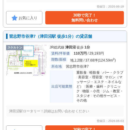
登録日：2026-06-18
30秒で完了！
お気に入り
無料問い合わせ
習志野市谷津7（津田沼駅 徒歩1分）の貸店舗
JR総武線
津田沼
徒歩
1分
スケルトン
賃料/坪単価
110万円
/ 29,193円
階数/面積
2
地上2階 / 37.68坪(124.59m
)
所在地
習志野市谷津7
重飲食
軽飲食
バー・クラブ
美容室・理容室
サロン（マ
ッサージ・エステ・ネイルな
出店可能業態
ど）
医療・歯科・クリニッ
ク
物販・小売
ジム・教室・
スタジオ
その他サービス・
その他
津田沼駅ロータリー！詳細はお問い合わせください
登録日：2026-06-03
30秒で完了！