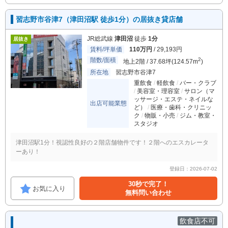
習志野市谷津7（津田沼駅 徒歩1分）の居抜き貸店舗
JR総武線
津田沼
徒歩
1分
居抜き
賃料/坪単価
110万円
/ 29,193円
階数/面積
2
地上2階 / 37.68坪(124.57m
)
所在地
習志野市谷津7
重飲食
軽飲食
バー・クラブ
美容室・理容室
サロン（マ
ッサージ・エステ・ネイルな
出店可能業態
ど）
医療・歯科・クリニッ
ク
物販・小売
ジム・教室・
スタジオ
津田沼駅1分！視認性良好の２階店舗物件です！２階へのエスカレータ
ーあり！
登録日：2026-07-02
30秒で完了！
お気に入り
無料問い合わせ
飲食店不可