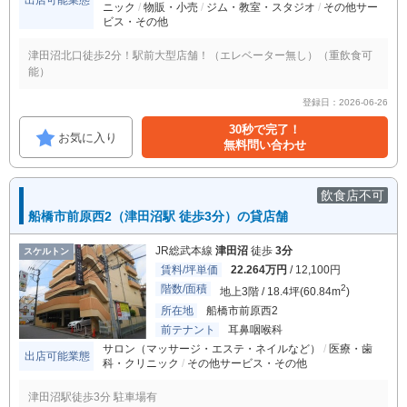
出店可能業態
ニック
物販・小売
ジム・教室・スタジオ
その他サー
ビス・その他
津田沼北口徒歩2分！駅前大型店舗！（エレベーター無し）（重飲食可
能）
登録日：2026-06-26
30秒で完了！
お気に入り
無料問い合わせ
飲食店不可
船橋市前原西2（津田沼駅 徒歩3分）の貸店舗
JR総武本線
津田沼
徒歩
3分
スケルトン
賃料/坪単価
22.264万円
/ 12,100円
階数/面積
2
地上3階 / 18.4坪(60.84m
)
所在地
船橋市前原西2
前テナント
耳鼻咽喉科
サロン（マッサージ・エステ・ネイルなど）
医療・歯
出店可能業態
科・クリニック
その他サービス・その他
津田沼駅徒歩3分 駐車場有