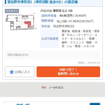
習志野市津田沼1（津田沼駅 徒歩3分）の貸店舗
JR総武線
津田沼
徒歩
3分
スケルトン
賃料/坪単価
94.96万円
/ 19,800円
階数/面積
2
地上5階 / 47.96坪(158.55m
)
所在地
習志野市津田沼1
重飲食
軽飲食
美容室・理容
室
サロン（マッサージ・エ
出店可能業態
ステ・ネイルなど）
医療・
歯科・クリニック
物販・小
売
ジム・教室・スタジオ
津田沼駅徒歩3分
登録日：2026-05-15
30秒で完了！
お気に入り
無料問い合わせ
9
件
1
〜
9
件表示