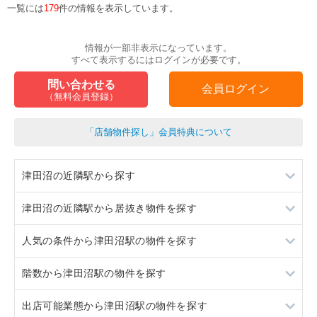
一覧には
179
件の情報を表示しています。
情報が一部非表示になっています。
すべて表示するにはログインが必要です。
問い合わせる
会員ログイン
（無料会員登録）
「店舗物件探し」会員特典について
津田沼の近隣駅から探す
津田沼の近隣駅から居抜き物件を探す
東船橋
人気の条件から津田沼駅の物件を探す
幕張本郷
東船橋
階数から津田沼駅の物件を探す
稲毛
幕張本郷
居抜き
出店可能業態から津田沼駅の物件を探す
船橋
稲毛
スケルトン
1階