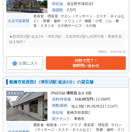
所在地
習志野市津田沼1
譲渡額
0万円
美容室・理容室
サロン（マッサージ・エステ・ネイルな
出店可能業態
ど）
医療・歯科・クリニック
物販・小売
ジム・教
室・スタジオ
その他サービス・その他
★新津田沼駅 徒歩2分・津田沼駅・京成津田沼駅も利用可能！事務所居
抜き物件！
登録日：2026-06-29
30秒で完了！
お気に入り
無料問い合わせ
船橋市前原西2（津田沼駅 徒歩2分）の貸店舗
JR総武線
津田沼
徒歩
2分
スケルトン
賃料/坪単価
116.09万円
/ 12,099円
階数/面積
2
地上3階 / 95.95坪(317.21m
)
所在地
船橋市前原西2
前テナント
事務所
重飲食
軽飲食
バー・クラブ
美容室・理容室
サロン
（マッサージ・エステ・ネイルなど）
医療・歯科・クリ