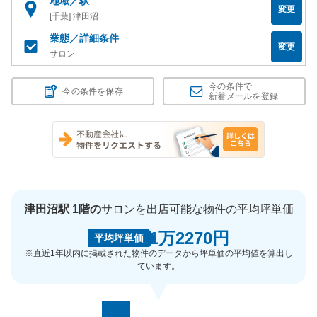
地域／駅
変更
[千葉] 津田沼
業態／詳細条件
変更
サロン
今の条件で
今の条件を保存
新着メールを登録
津田沼駅 1階の
サロンを出店可能な物件の平均坪単価
1万2270円
平均坪単価
※直近1年以内に掲載された物件のデータから坪単価の平均値を算出し
ています。