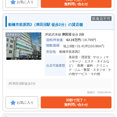
お気に入り
無料問い合わせ
飲食店不可
船橋市前原西2（津田沼駅 徒歩2分）の貸店舗
JR総武本線
津田沼
徒歩
2分
スケルトン
賃料/坪単価
62.19万円
/ 19,799円
階数/面積
2
地上9階 / 31.41坪(103.86m
)
所在地
船橋市前原西2
美容室・理容室
サロン（マ
ッサージ・エステ・ネイルな
出店可能業態
ど）
医療・歯科・クリニッ
ク
ジム・教室・スタジオ
そ
の他サービス・その他
JR津田沼駅徒歩2分
登録日：2026-06-01
30秒で完了！
お気に入り
無料問い合わせ