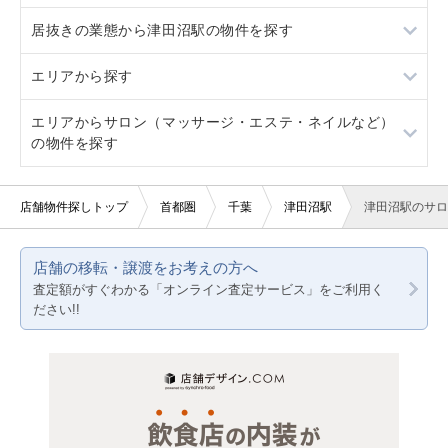
居抜きの業態から津田沼駅の物件を探す
船橋
ロードサイド物件
2階
重飲食
エリアから探す
駐車場あり
3階以上
軽飲食
ラーメン
エリアからサロン（マッサージ・エステ・ネイルなど）
看板取り付け可
バー・クラブ
東京23区
の物件を探す
20坪以下
美容室・理容室
東京都下
東京23区
店舗物件探しトップ
首都圏
千葉
津田沼駅
津田沼駅のサロ
賃料20万円以下
サロン（マッサージ・エステ・ネイルなど）
神奈川
東京都下
医療・歯科・クリニック
千葉
店舗の移転・譲渡をお考えの方へ
神奈川
査定額がすぐわかる「オンライン査定サービス」をご利用く
物販・小売
埼玉
ださい!!
千葉
ジム・教室・スタジオ
埼玉
その他サービス・その他