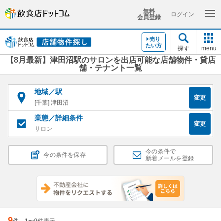
無料
ログイン
会員登録
売り
たい方
探す
menu
【8月最新】津田沼駅のサロンを出店可能な店舗物件・貸店
舗・テナント一覧
地域／駅
変更
[千葉] 津田沼
業態／詳細条件
変更
サロン
今の条件で
今の条件を保存
新着メールを登録
9