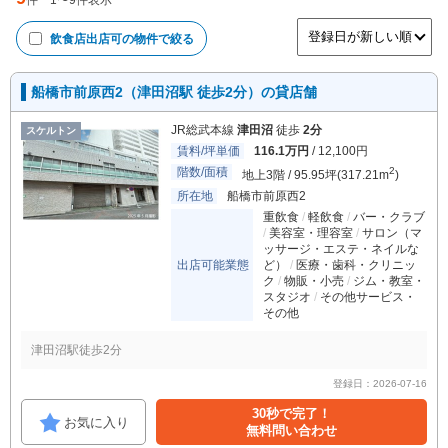
件
1
〜
9
件表示
飲食店出店可
の物件で絞る
船橋市前原西2（津田沼駅 徒歩2分）の貸店舗
JR総武本線
津田沼
徒歩
2分
スケルトン
賃料/坪単価
116.1万円
/ 12,100円
階数/面積
2
地上3階 / 95.95坪(317.21m
)
所在地
船橋市前原西2
重飲食
軽飲食
バー・クラブ
美容室・理容室
サロン（マ
ッサージ・エステ・ネイルな
出店可能業態
ど）
医療・歯科・クリニッ
ク
物販・小売
ジム・教室・
スタジオ
その他サービス・
その他
津田沼駅徒歩2分
登録日：2026-07-16
30秒で完了！
お気に入り
無料問い合わせ