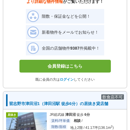
より詳細な物件情報
がご覧いただけます！
階数・保証金などを公開！
新着物件をメールでお知らせ！
全国の店舗物件
9387
件掲載中！
会員登録はこちら
既に会員の方は
ログイン
してください
飲食店不可
習志野市津田沼1（津田沼駅 徒歩6分）の居抜き貸店舗
JR総武線
津田沼
徒歩
6分
居抜き
賃料/坪単価
相談
/
階数/面積
2
地上2階 / 41.17坪(136.1m
)