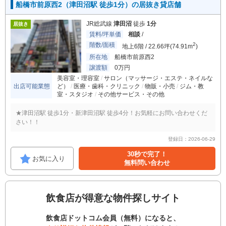
船橋市前原西2（津田沼駅 徒歩1分）の居抜き貸店舗
JR総武線
津田沼
徒歩
1分
居抜き
賃料/坪単価
相談
/
階数/面積
2
地上6階 / 22.66坪(74.91m
)
所在地
船橋市前原西2
譲渡額
0万円
美容室・理容室
サロン（マッサージ・エステ・ネイルな
出店可能業態
ど）
医療・歯科・クリニック
物販・小売
ジム・教
室・スタジオ
その他サービス・その他
★津田沼駅 徒歩1分・新津田沼駅 徒歩4分！お気軽にお問い合わせくだ
さい！！
登録日：2026-06-29
30秒で完了！
お気に入り
無料問い合わせ
飲食店が得意な物件探しサイト
飲食店ドットコム会員（無料）になると、