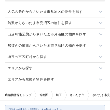
人気の条件からさいたま市見沼区の物件を探す
階数からさいたま市見沼区の物件を探す
居抜き
出店可能業態からさいたま市見沼区の物件を探す
スケルトン
1階
居抜きの業態からさいたま市見沼区の物件を探す
ロードサイド物件
2階
重飲食
埼玉の市区町村から探す
駐車場あり
3階以上
軽飲食
ラーメン
エリアから探す
看板取り付け可
バー・クラブ
カフェ
さいたま市すべて
エリアから居抜き物件を探す
10坪以下
美容室・理容室
テイクアウト
さいたま市浦和区
東京23区
20坪以下
サロン（マッサージ・エステ・ネイルなど）
カラオケ・パブ・スナック
さいたま市大宮区
東京都下
東京23区
店舗物件探しトップ
首都圏
埼玉
さいたま市
さいたま市見
賃料10万円以下
医療・歯科・クリニック
居酒屋・ダイニングバー
さいたま市北区
神奈川
東京都下
店舗の移転・譲渡をお考えの方へ