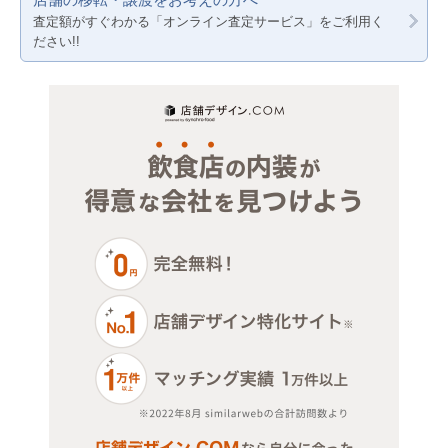
賃料20万円以下
物販・小売
さいたま市桜区
千葉
神奈川
査定額がすぐわかる「オンライン査定サービス」をご利用く
ださい!!
ジム・教室・スタジオ
さいたま市中央区
埼玉
千葉
その他サービス・その他
さいたま市西区
埼玉
さいたま市緑区
さいたま市南区
さいたま市見沼区
上尾市
朝霞市
入間市
さいたま市岩槻区