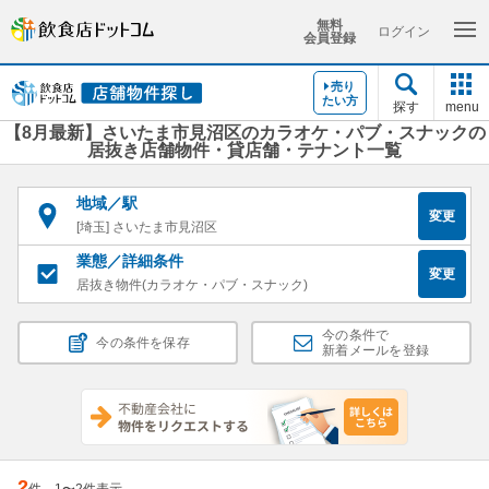
無料
ログイン
会員登録
売り
たい方
探す
menu
【8月最新】さいたま市見沼区のカラオケ・パブ・スナックの
居抜き店舗物件・貸店舗・テナント一覧
地域／駅
変更
[埼玉] さいたま市見沼区
業態／詳細条件
変更
居抜き物件(カラオケ・パブ・スナック)
今の条件で
今の条件を保存
新着メールを登録
2