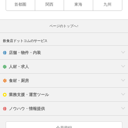
所沢市
首都圏
関西
東海
九州
戸田市
ページのトップへ↑
新座市
蓮田市
飲食店ドットコムのサービス
店舗・物件・内装
羽生市
人材・求人
飯能市
東松山市
食材・厨房
日高市
業務支援・運営ツール
深谷市
ノウハウ・情報提供
富士見市
会員登録