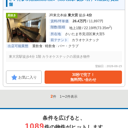
舗
JR東北本線
東大宮
徒歩
4分
居抜き
賃料/坪単価
26.4万円
/ 11,897円
階数/面積
2
地上1階 / 22.19坪(73.35m
)
所在地
さいたま市見沼区東大宮5
前テナント
カラオケスナック
出店可能業態
重飲食
軽飲食
バー・クラブ
東大宮駅徒歩4分 1階 カラオケスナックの居抜き物件
登録日：2026-06-15
30秒で完了！
お気に入り
無料問い合わせ
2
件
1
〜
2
件表示
条件を広げると、
1089
件の物件がヒットします