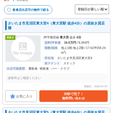
件
1
〜
2
件表示
飲食店出店可
の物件で絞る
さいたま市見沼区東大宮4（東大宮駅 徒歩4分）の居抜き貸店
舗
JR宇都宮線
東大宮
徒歩
4分
居抜き
賃料/坪単価
16.5万円
/ 9,364円
階数/面積
地上1階-地上2階 / 17.62坪(58.24
2
m
)
所在地
さいたま市見沼区東大宮4
前テナント
スナック
出店可能業態
重飲食
軽飲食
バー・クラブ
諸条件はご相談ください
登録日：2026-07-07
30秒で完了！
お気に入り
無料問い合わせ
さいたま市見沼区東大宮5（東大宮駅 徒歩4分）の居抜き貸店