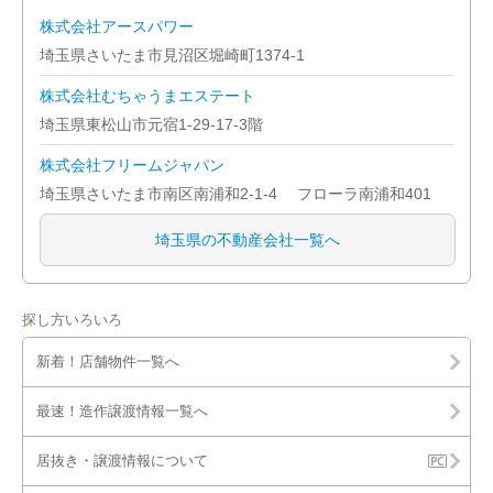
川口市
株式会社アースパワー
埼玉県さいたま市見沼区堀崎町1374-1
川越市
株式会社むちゃうまエステート
北本市
埼玉県東松山市元宿1-29-17-3階
株式会社フリームジャパン
行田市
埼玉県さいたま市南区南浦和2-1-4 フローラ南浦和401
久喜市
埼玉県の不動産会社一覧へ
熊谷市
鴻巣市
探し方いろいろ
新着！店舗物件一覧へ
越谷市
最速！造作譲渡情報一覧へ
坂戸市
居抜き・譲渡情報について
幸手市