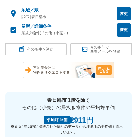
地域／駅
変更
[埼玉] 春日部市
業態／詳細条件
変更
居抜き物件(その他（小売）)
今の条件で
今の条件を保存
新着メールを登録
春日部市 1階を除く
その他（小売）の居抜き物件の平均坪単価
2911円
平均坪単価
※直近1年以内に掲載された物件のデータから坪単価の平均値を算出し
ています。