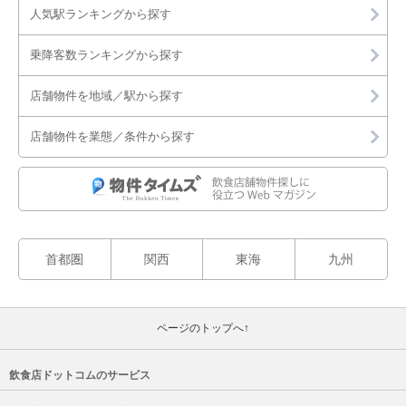
人気駅ランキングから探す
狭山市
乗降客数ランキングから探す
志木市
店舗物件を地域／駅から探す
草加市
店舗物件を業態／条件から探す
秩父市
鶴ヶ島市
所沢市
首都圏
関西
東海
九州
戸田市
新座市
ページのトップへ↑
蓮田市
飲食店ドットコムのサービス
羽生市