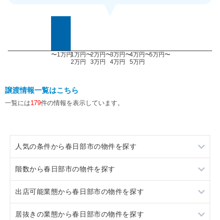
〜1万円
1万円〜
2万円〜
3万円〜
4万円〜
5万円〜
2万円
3万円
4万円
5万円
譲渡情報一覧はこちら
一覧には
179
件の情報を表示しています。
人気の条件から春日部市の物件を探す
階数から春日部市の物件を探す
居抜き
出店可能業態から春日部市の物件を探す
スケルトン
1階
居抜きの業態から春日部市の物件を探す
ロードサイド物件
2階
重飲食