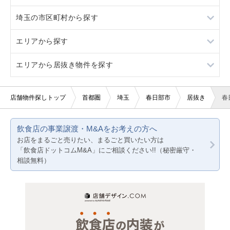
埼玉の市区町村から探す
駐車場あり
3階以上
軽飲食
寿司
エリアから探す
看板取り付け可
バー・クラブ
カラオケ・パブ・スナック
さいたま市すべて
エリアから居抜き物件を探す
10坪以下
美容室・理容室
バー
さいたま市浦和区
東京23区
20坪以下
サロン（マッサージ・エステ・ネイルなど）
その他店舗物件
さいたま市大宮区
東京都下
東京23区
店舗物件探しトップ
首都圏
埼玉
春日部市
居抜き
春
賃料10万円以下
医療・歯科・クリニック
さいたま市北区
神奈川
東京都下
飲食店の事業譲渡・M&Aをお考えの方へ
賃料20万円以下
物販・小売
さいたま市桜区
千葉
神奈川
お店をまるごと売りたい、まるごと買いたい方は
「飲食店ドットコムM&A」にご相談ください!!（秘密厳守・
ジム・教室・スタジオ
さいたま市中央区
埼玉
千葉
相談無料）
その他サービス・その他
さいたま市西区
埼玉
さいたま市緑区