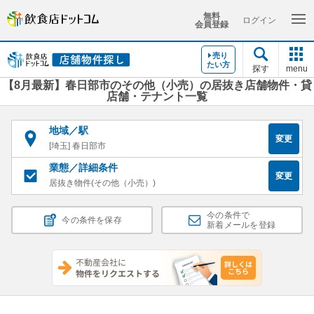
無料
ログイン
会員登録
売り
たい方
探す
menu
【8月最新】春日部市のその他（小売）の居抜き店舗物件・貸
店舗・テナント一覧
地域／駅
変更
[埼玉] 春日部市
業態／詳細条件
変更
居抜き物件(その他（小売）)
今の条件で
今の条件を保存
新着メールを登録