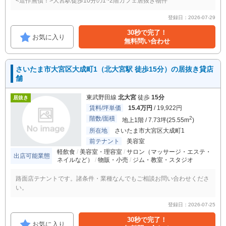
<造作無償！>大宮駅徒歩10分の1~2階カフェ居抜き物件
登録日：2026-07-29
30秒で完了！
お気に入り
無料問い合わせ
さいたま市大宮区大成町1（北大宮駅 徒歩15分）の居抜き貸店
舗
東武野田線
北大宮
徒歩
15分
居抜き
賃料/坪単価
15.4万円
/ 19,922円
階数/面積
2
地上1階 / 7.73坪(25.55m
)
所在地
さいたま市大宮区大成町1
前テナント
美容室
軽飲食
美容室・理容室
サロン（マッサージ・エステ・
出店可能業態
ネイルなど）
物販・小売
ジム・教室・スタジオ
路面店テナントです。諸条件・業種なんでもご相談お問い合わせくださ
い。
登録日：2026-07-25
30秒で完了！
お気に入り