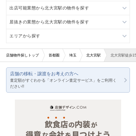
出店可能業態から北大宮駅の物件を探す
大和田
スケルトン
地下
居抜きの業態から北大宮駅の物件を探す
ロードサイド物件
1階
重飲食
エリアから探す
駐車場あり
2階
軽飲食
洋食
看板取り付け可
3階以上
バー・クラブ
東京23区
店舗物件探しトップ
首都圏
埼玉
北大宮駅
北大宮駅徒歩1
10坪以下
美容室・理容室
東京都下
店舗の移転・譲渡をお考えの方へ
20坪以下
サロン（マッサージ・エステ・ネイルなど）
神奈川
査定額がすぐわかる「オンライン査定サービス」をご利用く
ださい!!
賃料10万円以下
医療・歯科・クリニック
千葉
賃料20万円以下
物販・小売
埼玉
ジム・教室・スタジオ
その他サービス・その他