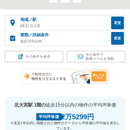
地域／駅
変更
[埼玉] 北大宮
業態／詳細条件
変更
徒歩15分以内
今の条件で
今の条件を保存
新着メールを登録
北大宮駅 1階の
徒歩15分以内の物件の平均坪単価
2万5299円
平均坪単価
※直近1年以内に掲載された物件のデータから坪単価の平均値を算出し
ています。