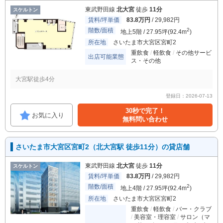
東武野田線
北大宮
徒歩
11分
スケルトン
賃料/坪単価
83.8万円
/ 29,982円
階数/面積
2
地上5階 / 27.95坪(92.4m
)
所在地
さいたま市大宮区宮町2
重飲食
軽飲食
その他サービ
出店可能業態
ス・その他
大宮駅徒歩4分
登録日：2026-07-13
30秒で完了！
お気に入り
無料問い合わせ
さいたま市大宮区宮町2（北大宮駅 徒歩11分）の貸店舗
東武野田線
北大宮
徒歩
11分
スケルトン
賃料/坪単価
83.8万円
/ 29,982円
階数/面積
2
地上4階 / 27.95坪(92.4m
)
所在地
さいたま市大宮区宮町2
重飲食
軽飲食
バー・クラブ
美容室・理容室
サロン（マ