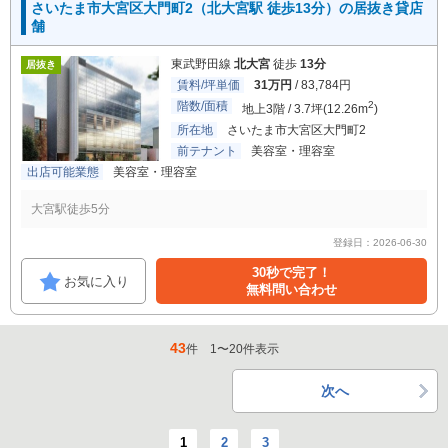
さいたま市大宮区大門町2（北大宮駅 徒歩13分）の居抜き貸店
舗
東武野田線
北大宮
徒歩
13分
居抜き
賃料/坪単価
31万円
/ 83,784円
階数/面積
2
地上3階 / 3.7坪(12.26m
)
所在地
さいたま市大宮区大門町2
前テナント
美容室・理容室
出店可能業態
美容室・理容室
大宮駅徒歩5分
登録日：2026-06-30
30秒で完了！
お気に入り
無料問い合わせ
43
件
1
〜
20
件表示
次へ
1
2
3