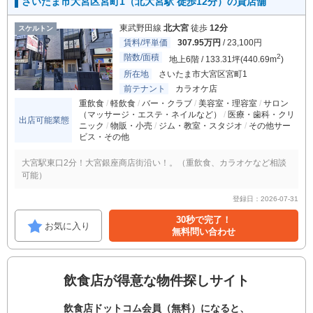
さいたま市大宮区宮町1（北大宮駅 徒歩12分）の貸店舗
東武野田線
北大宮
徒歩
12分
スケルトン
賃料/坪単価
307.95万円
/ 23,100円
階数/面積
2
地上6階 / 133.31坪(440.69m
)
所在地
さいたま市大宮区宮町1
前テナント
カラオケ店
重飲食
軽飲食
バー・クラブ
美容室・理容室
サロン
（マッサージ・エステ・ネイルなど）
医療・歯科・クリ
出店可能業態
ニック
物販・小売
ジム・教室・スタジオ
その他サー
ビス・その他
大宮駅東口2分！大宮銀座商店街沿い！。（重飲食、カラオケなど相談
可能）
登録日：2026-07-31
30秒で完了！
お気に入り
無料問い合わせ
飲食店が得意な物件探しサイト
飲食店ドットコム会員（無料）になると、