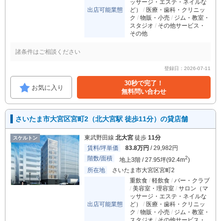
ッサージ・エステ・ネイルな
出店可能業態
ど）
医療・歯科・クリニッ
ク
物販・小売
ジム・教室・
スタジオ
その他サービス・
その他
諸条件はご相談ください
登録日：2026-07-11
30秒で完了！
お気に入り
無料問い合わせ
さいたま市大宮区宮町2（北大宮駅 徒歩11分）の貸店舗
東武野田線
北大宮
徒歩
11分
スケルトン
賃料/坪単価
83.8万円
/ 29,982円
階数/面積
2
地上3階 / 27.95坪(92.4m
)
所在地
さいたま市大宮区宮町2
重飲食
軽飲食
バー・クラブ
美容室・理容室
サロン（マ
ッサージ・エステ・ネイルな
出店可能業態
ど）
医療・歯科・クリニッ
ク
物販・小売
ジム・教室・
スタジオ
その他サービス・