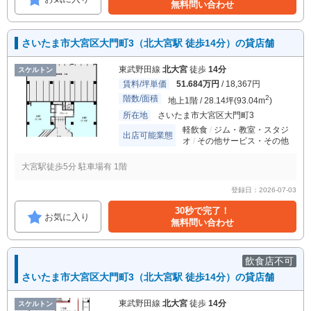
無料問い合わせ
さいたま市大宮区大門町3（北大宮駅 徒歩14分）の貸店舗
東武野田線
北大宮
徒歩
14分
スケルトン
賃料/坪単価
51.684万円
/ 18,367円
階数/面積
2
地上1階 / 28.14坪(93.04m
)
所在地
さいたま市大宮区大門町3
軽飲食
ジム・教室・スタジ
出店可能業態
オ
その他サービス・その他
大宮駅徒歩5分 駐車場有 1階
登録日：2026-07-03
30秒で完了！
お気に入り
無料問い合わせ
飲食店不可
さいたま市大宮区大門町3（北大宮駅 徒歩14分）の貸店舗
東武野田線
北大宮
徒歩
14分
スケルトン