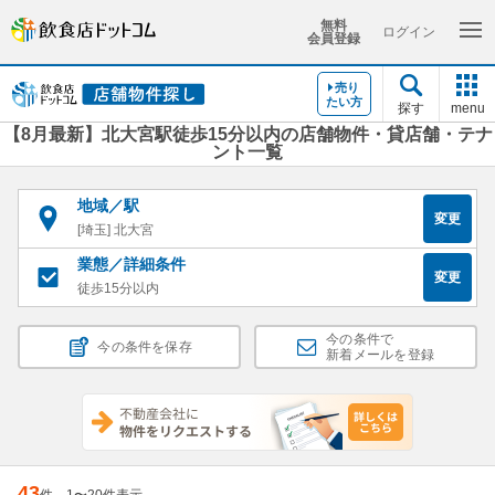
無料
ログイン
会員登録
売り
たい方
探す
menu
【8月最新】北大宮駅徒歩15分以内の店舗物件・貸店舗・テナ
ント一覧
地域／駅
変更
[埼玉] 北大宮
業態／詳細条件
変更
徒歩15分以内
今の条件で
今の条件を保存
新着メールを登録
43