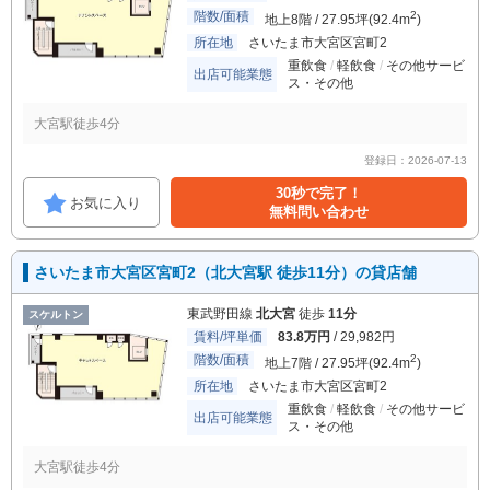
階数/面積
2
地上8階 / 27.95坪(92.4m
)
所在地
さいたま市大宮区宮町2
重飲食
軽飲食
その他サービ
出店可能業態
ス・その他
大宮駅徒歩4分
登録日：2026-07-13
30秒で完了！
お気に入り
無料問い合わせ
さいたま市大宮区宮町2（北大宮駅 徒歩11分）の貸店舗
東武野田線
北大宮
徒歩
11分
スケルトン
賃料/坪単価
83.8万円
/ 29,982円
階数/面積
2
地上7階 / 27.95坪(92.4m
)
所在地
さいたま市大宮区宮町2
重飲食
軽飲食
その他サービ
出店可能業態
ス・その他
大宮駅徒歩4分