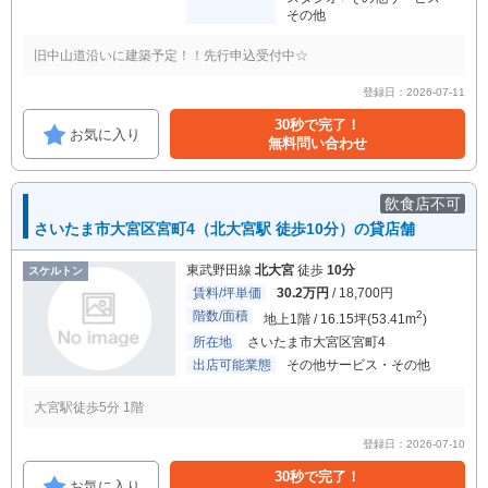
その他
旧中山道沿いに建築予定！！先行申込受付中☆
登録日：2026-07-11
30秒で完了！
お気に入り
無料問い合わせ
飲食店不可
さいたま市大宮区宮町4（北大宮駅 徒歩10分）の貸店舗
東武野田線
北大宮
徒歩
10分
スケルトン
賃料/坪単価
30.2万円
/ 18,700円
階数/面積
2
地上1階 / 16.15坪(53.41m
)
所在地
さいたま市大宮区宮町4
出店可能業態
その他サービス・その他
大宮駅徒歩5分 1階
登録日：2026-07-10
30秒で完了！
お気に入り