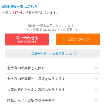
譲渡情報一覧はこちら
一覧には
174
件の情報を表示しています。
情報が一部非表示になっています。
すべて表示するにはログインが必要です。
問い合わせる
会員ログイン
（無料会員登録）
「店舗物件探し」会員特典について
北大宮の近隣駅から探す
北大宮の近隣駅から居抜き物件を探す
大宮
人気の条件から北大宮駅の物件を探す
大宮公園
大宮
階数から北大宮駅の物件を探す
大和田
大宮公園
居抜き