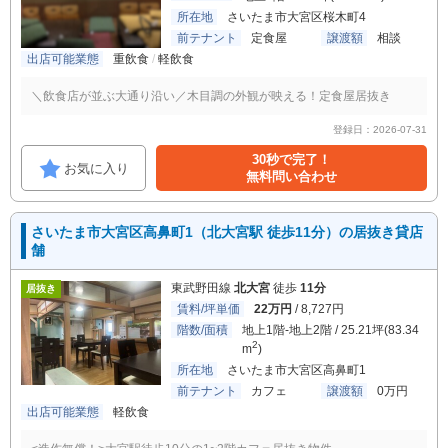
所在地
さいたま市大宮区桜木町4
前テナント
定食屋
譲渡額
相談
出店可能業態
重飲食
軽飲食
＼飲食店が並ぶ大通り沿い／木目調の外観が映える！定食屋居抜き
登録日：2026-07-31
30秒で完了！
お気に入り
無料問い合わせ
さいたま市大宮区高鼻町1（北大宮駅 徒歩11分）の居抜き貸店
舗
東武野田線
北大宮
徒歩
11分
居抜き
賃料/坪単価
22万円
/ 8,727円
階数/面積
地上1階-地上2階 / 25.21坪(83.34
2
m
)
所在地
さいたま市大宮区高鼻町1
前テナント
カフェ
譲渡額
0万円
出店可能業態
軽飲食