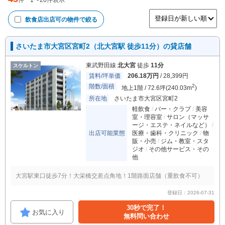
件
1
〜
20
件表示
飲食店出店可
の物件で絞る
さいたま市大宮区宮町2（北大宮駅 徒歩11分）の貸店舗
東武野田線
北大宮
徒歩
11分
スケルトン
賃料/坪単価
206.18万円
/ 28,399円
階数/面積
2
地上1階 / 72.6坪(240.03m
)
所在地
さいたま市大宮区宮町2
軽飲食
バー・クラブ
美容
室・理容室
サロン（マッサ
ージ・エステ・ネイルなど）
出店可能業態
医療・歯科・クリニック
物
販・小売
ジム・教室・スタ
ジオ
その他サービス・その
他
大宮駅東口徒歩7分！大栄橋交差点角地！1階路面店舗（重飲食不可）
登録日：2026-07-31
30秒で完了！
お気に入り
無料問い合わせ