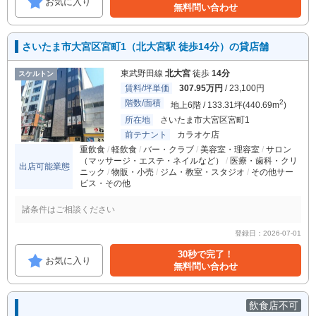
お気に入り
無料問い合わせ
さいたま市大宮区宮町1（北大宮駅 徒歩14分）の貸店舗
東武野田線
北大宮
徒歩
14分
スケルトン
賃料/坪単価
307.95万円
/ 23,100円
階数/面積
2
地上6階 / 133.31坪(440.69m
)
所在地
さいたま市大宮区宮町1
前テナント
カラオケ店
重飲食
軽飲食
バー・クラブ
美容室・理容室
サロン
（マッサージ・エステ・ネイルなど）
医療・歯科・クリ
出店可能業態
ニック
物販・小売
ジム・教室・スタジオ
その他サー
ビス・その他
諸条件はご相談ください
登録日：2026-07-01
30秒で完了！
お気に入り
無料問い合わせ
飲食店不可