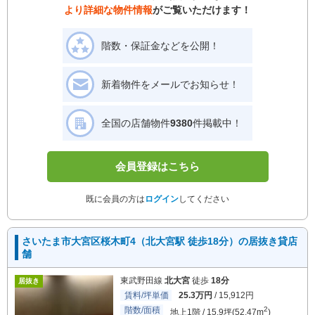
より詳細な物件情報
がご覧いただけます！
階数・保証金などを公開！
新着物件をメールでお知らせ！
全国の店舗物件
9380
件掲載中！
会員登録はこちら
既に会員の方は
ログイン
してください
さいたま市大宮区桜木町4（北大宮駅 徒歩18分）の居抜き貸店
舗
東武野田線
北大宮
徒歩
18分
居抜き
賃料/坪単価
25.3万円
/ 15,912円
階数/面積
2
地上1階 / 15.9坪(52.47m
)