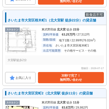
無料問い合わせ
飲食店不可
さいたま市大宮区桜木町1（北大宮駅 徒歩22分）の貸店舗
東武野田線
北大宮
徒歩
22分
スケルトン
賃料/坪単価
63.25万円
/ 27,512円
階数/面積
2
地下1階 / 22.99坪(76.02m
)
所在地
さいたま市大宮区桜木町1
出店可能業態
その他サービス・その他
大宮駅徒歩2分
登録日：2026-07-17
30秒で完了！
お気に入り
無料問い合わせ
さいたま市大宮区宮町2（北大宮駅 徒歩11分）の貸店舗
東武野田線
北大宮
徒歩
11分
スケルトン
賃料/坪単価
83.8万円
/ 29,982円