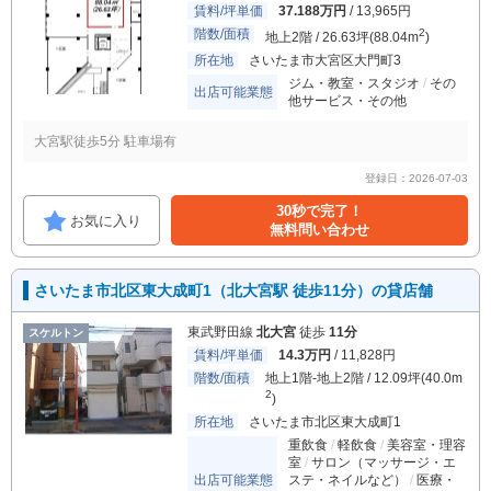
賃料/坪単価
37.188万円
/ 13,965円
階数/面積
2
地上2階 / 26.63坪(88.04m
)
所在地
さいたま市大宮区大門町3
ジム・教室・スタジオ
その
出店可能業態
他サービス・その他
大宮駅徒歩5分 駐車場有
登録日：2026-07-03
30秒で完了！
お気に入り
無料問い合わせ
さいたま市北区東大成町1（北大宮駅 徒歩11分）の貸店舗
東武野田線
北大宮
徒歩
11分
スケルトン
賃料/坪単価
14.3万円
/ 11,828円
階数/面積
地上1階-地上2階 / 12.09坪(40.0m
2
)
所在地
さいたま市北区東大成町1
重飲食
軽飲食
美容室・理容
室
サロン（マッサージ・エ
出店可能業態
ステ・ネイルなど）
医療・