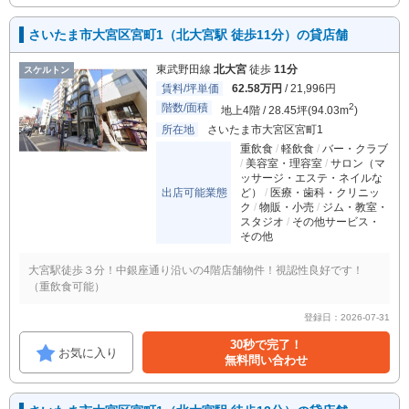
さいたま市大宮区宮町1（北大宮駅 徒歩11分）の貸店舗
東武野田線
北大宮
徒歩
11分
スケルトン
賃料/坪単価
62.58万円
/ 21,996円
階数/面積
2
地上4階 / 28.45坪(94.03m
)
所在地
さいたま市大宮区宮町1
重飲食
軽飲食
バー・クラブ
美容室・理容室
サロン（マ
ッサージ・エステ・ネイルな
出店可能業態
ど）
医療・歯科・クリニッ
ク
物販・小売
ジム・教室・
スタジオ
その他サービス・
その他
大宮駅徒歩３分！中銀座通り沿いの4階店舗物件！視認性良好です！
（重飲食可能）
登録日：2026-07-31
30秒で完了！
お気に入り
無料問い合わせ