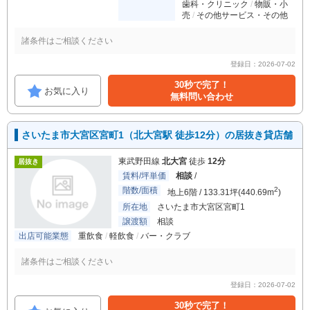
歯科・クリニック
物販・小
売
その他サービス・その他
諸条件はご相談ください
登録日：2026-07-02
30秒で完了！
お気に入り
無料問い合わせ
さいたま市大宮区宮町1（北大宮駅 徒歩12分）の居抜き貸店舗
東武野田線
北大宮
徒歩
12分
居抜き
賃料/坪単価
相談
/
階数/面積
2
地上6階 / 133.31坪(440.69m
)
所在地
さいたま市大宮区宮町1
譲渡額
相談
出店可能業態
重飲食
軽飲食
バー・クラブ
諸条件はご相談ください
登録日：2026-07-02
30秒で完了！