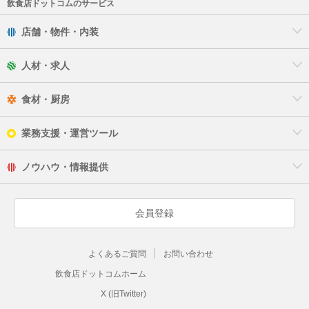
飲食店ドットコムのサービス
厚木市
店舗・物件・内装
大和市
人材・求人
伊勢原市
食材・厨房
海老名市
業務支援・運営ツール
座間市
ノウハウ・情報提供
綾瀬市
三浦郡
会員登録
高座郡
よくあるご質問
お問い合わせ
中郡
飲食店ドットコムホーム
足柄上郡
X (旧Twitter)