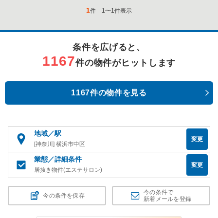
1
件
1
〜
1
件表示
条件を広げると、
1167
件の物件がヒットします
1167件の物件を見る
地域／駅
変更
[神奈川] 横浜市中区
業態／詳細条件
変更
居抜き物件(エステサロン)
今の条件で
今の条件を保存
新着メールを登録