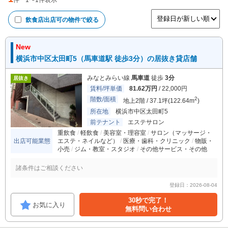
件
1
〜
1
件表示
飲食店出店可
の物件で絞る
New
横浜市中区太田町5（馬車道駅 徒歩3分）の居抜き貸店舗
みなとみらい線
馬車道
徒歩
3分
居抜き
賃料/坪単価
81.62万円
/ 22,000円
階数/面積
2
地上2階 / 37.1坪(122.64m
)
所在地
横浜市中区太田町5
前テナント
エステサロン
重飲食
軽飲食
美容室・理容室
サロン（マッサージ・
出店可能業態
エステ・ネイルなど）
医療・歯科・クリニック
物販・
小売
ジム・教室・スタジオ
その他サービス・その他
諸条件はご相談ください
登録日：2026-08-04
30秒で完了！
お気に入り
無料問い合わせ