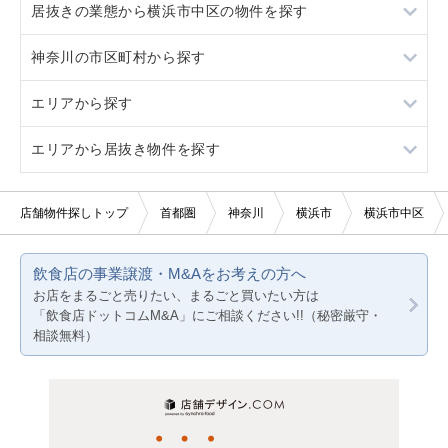
居抜きの業態から横浜市中区の物件を探す
ロードサイド物件
1階
重飲食
神奈川の市区町村から探す
駐車場あり
2階
軽飲食
ラーメン
エリアから探す
看板取り付け可
3階以上
バー・クラブ
イタリア料理
横浜市すべて
エリアから居抜き物件を探す
10坪以下
美容室・理容室
中華
川崎市すべて
東京23区
20坪以下
サロン（マッサージ・エステ・ネイルなど）
アジア料理
相模原市すべて
東京都下
東京23区
店舗物件探しトップ
首都圏
神奈川
横浜市
横浜市中区
賃料10万円以下
医療・歯科・クリニック
カフェ
横浜市旭区
神奈川
東京都下
飲食店の事業譲渡・M&Aをお考えの方へ
賃料20万円以下
物販・小売
カラオケ・パブ・スナック
横浜市磯子区
千葉
神奈川
お店をまるごと売りたい、まるごと買いたい方は
「飲食店ドットコムM&A」にご相談ください!!（秘密厳守・
ジム・教室・スタジオ
バー
横浜市栄区
埼玉
千葉
相談無料）
その他サービス・その他
居酒屋・ダイニングバー
横浜市金沢区
埼玉
和食
横浜市戸塚区