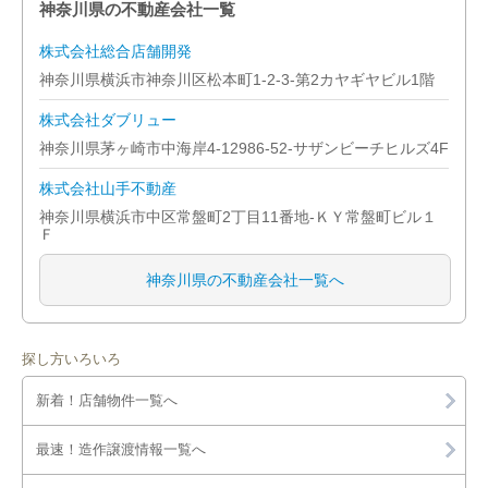
神奈川県の不動産会社一覧
横浜市南区
株式会社総合店舗開発
神奈川県横浜市神奈川区松本町1-2-3-第2カヤギヤビル1階
横浜市保土ケ谷区
株式会社ダブリュー
横浜市緑区
神奈川県茅ヶ崎市中海岸4-12986-52-サザンビーチヒルズ4F
株式会社山手不動産
川崎市宮前区
神奈川県横浜市中区常盤町2丁目11番地-ＫＹ常盤町ビル１
Ｆ
川崎市幸区
神奈川県の不動産会社一覧へ
川崎市高津区
川崎市川崎区
探し方いろいろ
川崎市多摩区
新着！店舗物件一覧へ
川崎市中原区
最速！造作譲渡情報一覧へ