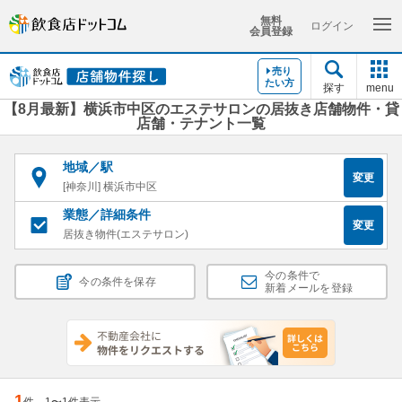
無料
ログイン
会員登録
売り
たい方
探す
menu
【8月最新】横浜市中区のエステサロンの居抜き店舗物件・貸
店舗・テナント一覧
地域／駅
変更
[神奈川] 横浜市中区
業態／詳細条件
変更
居抜き物件(エステサロン)
今の条件で
今の条件を保存
新着メールを登録
1