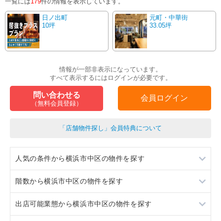
一覧には
179
件の情報を表示しています。
日ノ出町
元町・中華街
10坪
33.05坪
情報が一部非表示になっています。
すべて表示するにはログインが必要です。
問い合わせる
会員ログイン
（無料会員登録）
「店舗物件探し」会員特典について
人気の条件から横浜市中区の物件を探す
階数から横浜市中区の物件を探す
居抜き
出店可能業態から横浜市中区の物件を探す
スケルトン
地下