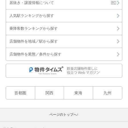
川崎市麻生区
居抜き・譲渡情報について
横須賀市
人気駅ランキングから探す
平塚市
乗降客数ランキングから探す
鎌倉市
店舗物件を地域／駅から探す
藤沢市
店舗物件を業態／条件から探す
小田原市
茅ヶ崎市
逗子市
首都圏
関西
東海
九州
秦野市
ページのトップへ↑
三浦市