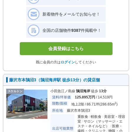
新着物件をメールでお知らせ！
全国の店舗物件
9387
件掲載中！
会員登録はこちら
既に会員の方は
ログイン
してください
藤沢市本鵠沼3（鵠沼海岸駅 徒歩13分）の貸店舗
小田急江ノ島線
鵠沼海岸
徒歩
13分
スケルトン
賃料/坪単価
125.895万円
/ 14,519円
階数/面積
2
地上2階 / 86.71坪(286.65m
)
所在地
藤沢市本鵠沼3
重飲食
軽飲食
美容室・理容
室
サロン（マッサージ・エ
ステ・ネイルなど）
医療・
出店可能業態
歯科・クリニック
物販・小