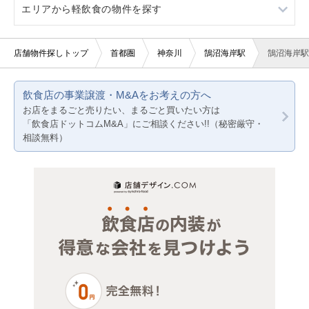
エリアから軽飲食の物件を探す
駐車場あり
軽飲食
東京23区
看板取り付け可
バー・クラブ
東京都下
東京23区
店舗物件探しトップ
首都圏
神奈川
鵠沼海岸駅
鵠沼海岸駅
20坪以下
美容室・理容室
神奈川
東京都下
飲食店の事業譲渡・M&Aをお考えの方へ
サロン（マッサージ・エステ・ネイルなど）
千葉
神奈川
お店をまるごと売りたい、まるごと買いたい方は
「飲食店ドットコムM&A」にご相談ください!!（秘密厳守・
医療・歯科・クリニック
埼玉
千葉
相談無料）
物販・小売
埼玉
ジム・教室・スタジオ
その他サービス・その他