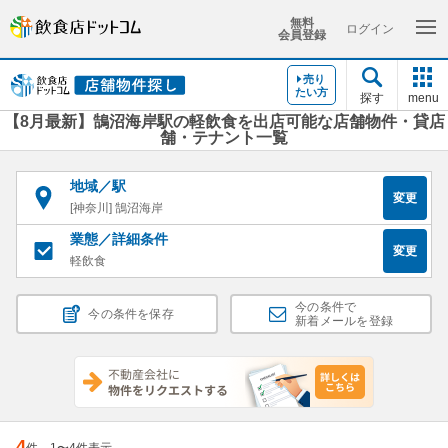
無料
ログイン
会員登録
売り
たい方
探す
menu
【8月最新】鵠沼海岸駅の軽飲食を出店可能な店舗物件・貸店
舗・テナント一覧
地域／駅
変更
[神奈川] 鵠沼海岸
業態／詳細条件
変更
軽飲食
今の条件で
今の条件を保存
新着メールを登録
4