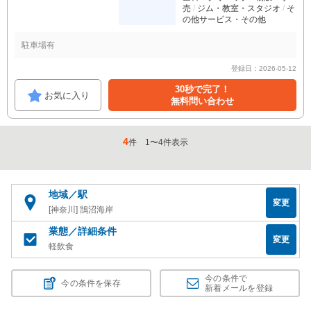
売
ジム・教室・スタジオ
そ
の他サービス・その他
駐車場有
登録日：2026-05-12
30秒で完了！
お気に入り
無料問い合わせ
4
件
1
〜
4
件表示
地域／駅
変更
[神奈川] 鵠沼海岸
業態／詳細条件
変更
軽飲食
今の条件で
今の条件を保存
新着メールを登録