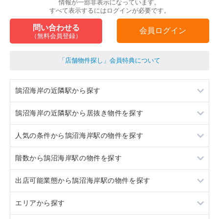
情報が一部非表示になっています。
すべて表示するにはログインが必要です。
問い合わせる
会員ログイン
（無料会員登録）
「店舗物件探し」会員特典について
鵠沼海岸の近隣駅から探す
鵠沼海岸の近隣駅から居抜き物件を探す
片瀬江ノ島
人気の条件から鵠沼海岸駅の物件を探す
本鵠沼
片瀬江ノ島
階数から鵠沼海岸駅の物件を探す
藤沢
本鵠沼
居抜き
出店可能業態から鵠沼海岸駅の物件を探す
藤沢
スケルトン
1階
エリアから探す
ロードサイド物件
重飲食