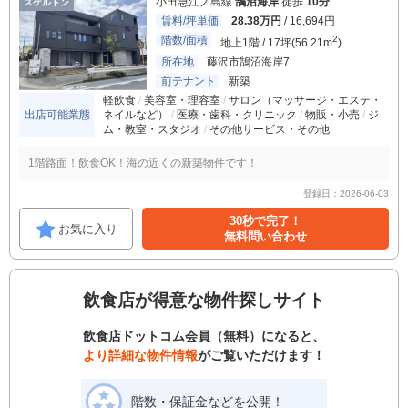
小田急江ノ島線
鵠沼海岸
徒歩
10分
スケルトン
賃料/坪単価
28.38万円
/ 16,694円
階数/面積
2
地上1階 / 17坪(56.21m
)
所在地
藤沢市鵠沼海岸7
前テナント
新築
軽飲食
美容室・理容室
サロン（マッサージ・エステ・
出店可能業態
ネイルなど）
医療・歯科・クリニック
物販・小売
ジ
ム・教室・スタジオ
その他サービス・その他
1階路面！飲食OK！海の近くの新築物件です！
登録日：2026-06-03
30秒で完了！
お気に入り
無料問い合わせ
飲食店が得意な物件探しサイト
飲食店ドットコム会員（無料）になると、
より詳細な物件情報
がご覧いただけます！
階数・保証金などを公開！