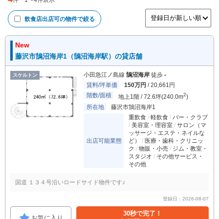
件
1
〜
4
件表示
飲食店出店可
の物件で絞る
New
藤沢市鵠沼海岸1（鵠沼海岸駅）の貸店舗
小田急江ノ島線
鵠沼海岸
徒歩
-
スケルトン
賃料/坪単価
150万円
/ 20,661円
階数/面積
2
地上1階 / 72.6坪(240.0m
)
所在地
藤沢市鵠沼海岸1
重飲食
軽飲食
バー・クラブ
美容室・理容室
サロン（マ
ッサージ・エステ・ネイルな
出店可能業態
ど）
医療・歯科・クリニッ
ク
物販・小売
ジム・教室・
スタジオ
その他サービス・
その他
国道 １３４号沿いロードサイド物件です♪
登録日：2026-08-07
30秒で完了！
お気に入り