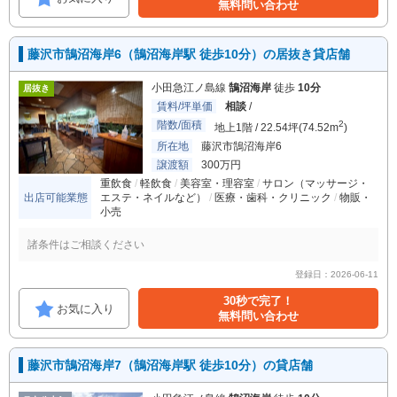
無料問い合わせ
藤沢市鵠沼海岸6（鵠沼海岸駅 徒歩10分）の居抜き貸店舗
小田急江ノ島線
鵠沼海岸
徒歩
10分
居抜き
賃料/坪単価
相談
/
階数/面積
2
地上1階 / 22.54坪(74.52m
)
所在地
藤沢市鵠沼海岸6
譲渡額
300万円
重飲食
軽飲食
美容室・理容室
サロン（マッサージ・
出店可能業態
エステ・ネイルなど）
医療・歯科・クリニック
物販・
小売
諸条件はご相談ください
登録日：2026-06-11
30秒で完了！
お気に入り
無料問い合わせ
藤沢市鵠沼海岸7（鵠沼海岸駅 徒歩10分）の貸店舗