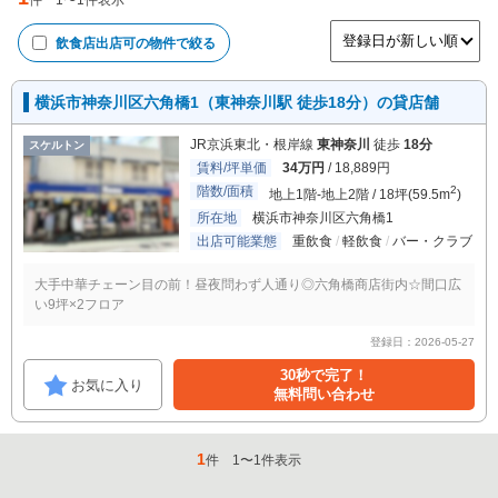
件
1
〜
1
件表示
飲食店出店可
の物件で絞る
横浜市神奈川区六角橋1（東神奈川駅 徒歩18分）の貸店舗
JR京浜東北・根岸線
東神奈川
徒歩
18分
スケルトン
賃料/坪単価
34万円
/ 18,889円
階数/面積
2
地上1階-地上2階 / 18坪(59.5m
)
所在地
横浜市神奈川区六角橋1
出店可能業態
重飲食
軽飲食
バー・クラブ
大手中華チェーン目の前！昼夜問わず人通り◎六角橋商店街内☆間口広
い9坪×2フロア
登録日：2026-05-27
30秒で完了！
お気に入り
無料問い合わせ
1
件
1
〜
1
件表示