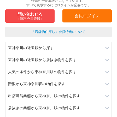
情報が一部非表示になっています。
すべて表示するにはログインが必要です。
問い合わせる
会員ログイン
（無料会員登録）
「店舗物件探し」会員特典について
東神奈川の近隣駅から探す
東神奈川の近隣駅から居抜き物件を探す
横浜
人気の条件から東神奈川駅の物件を探す
大口
横浜
階数から東神奈川駅の物件を探す
桜木町
大口
居抜き
出店可能業態から東神奈川駅の物件を探す
鶴見
桜木町
スケルトン
1階
居抜きの業態から東神奈川駅の物件を探す
鶴見
ロードサイド物件
重飲食