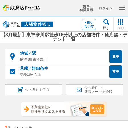
無料
ログイン
会員登録
売り
たい方
探す
menu
【8月最新】東神奈川駅徒歩16分以上の店舗物件・貸店舗・テ
ナント一覧
地域／駅
変更
[神奈川] 東神奈川
業態／詳細条件
変更
徒歩16分以上
今の条件で
今の条件を保存
新着メールを登録
1