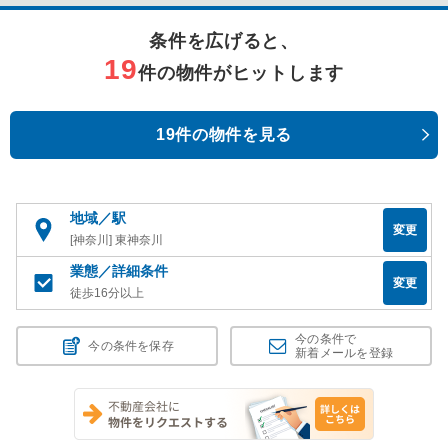
条件を広げると、
19
件の物件がヒットします
19件の物件を見る
地域／駅
変更
[神奈川] 東神奈川
業態／詳細条件
変更
徒歩16分以上
今の条件で
今の条件を保存
新着メールを登録