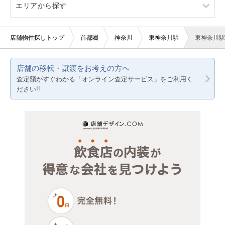
エリアから探す
看板取り付け可
軽飲食
中華
10坪以下
バー・クラブ
東京23区
店舗物件探しトップ
首都圏
神奈川
東神奈川駅
東神奈川駅
20坪以下
美容室・理容室
東京都下
店舗の移転・譲渡をお考えの方へ
賃料20万円以下
サロン（マッサージ・エステ・ネイルなど）
神奈川
査定額がすぐわかる「オンライン査定サービス」をご利用く
ださい!!
医療・歯科・クリニック
千葉
物販・小売
埼玉
ジム・教室・スタジオ
その他サービス・その他